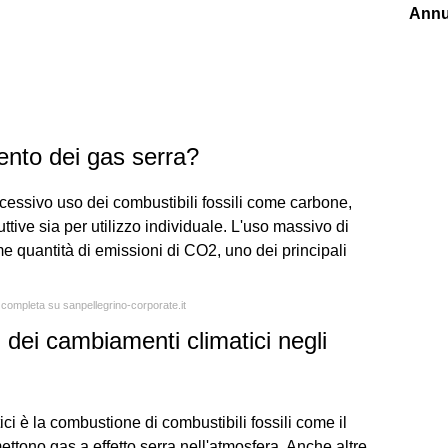
Annu
ento dei gas serra?
eccessivo uso dei combustibili fossili come carbone,
uttive sia per utilizzo individuale. L'uso massivo di
e quantità di emissioni di CO2, uno dei principali
a completa su sanpellegrino-corporate.it
i dei cambiamenti climatici negli
i è la combustione di combustibili fossili come il
mettono gas a effetto serra nell'atmosfera. Anche altre