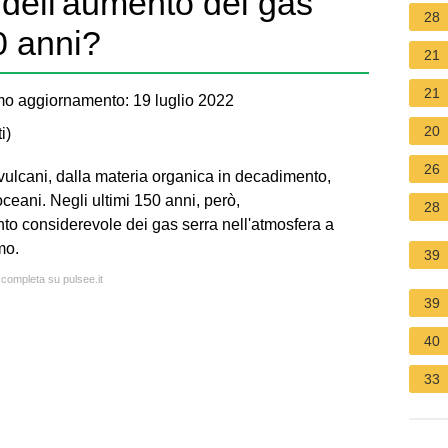
 dell'aumento dei gas
28
0 anni?
21
21
mo aggiornamento: 19 luglio 2022
20
i
)
26
 vulcani, dalla materia organica in decadimento,
ceani. Negli ultimi 150 anni, però,
28
to considerevole dei gas serra nell'atmosfera a
mo.
39
 completa su pulsee.it
39
40
33