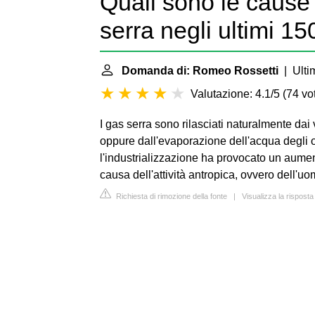
Quali sono le cause
serra negli ultimi 15
Domanda di: Romeo Rossetti
| Ulti
Valutazione: 4.1/5
(
74 vot
I gas serra sono rilasciati naturalmente dai
oppure dall'evaporazione dell'acqua degli o
l'industrializzazione ha provocato un aumen
causa dell'attività antropica, ovvero dell'uo
Richiesta di rimozione della fonte
|
Visualizza la risposta