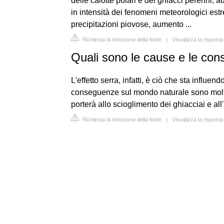
delle calotte polari e dei ghiacci perenni, 
in intensità dei fenomeni meteorologici estr
precipitazioni piovose, aumento ...
Richiesta di rimozione della fonte
|
Visualizza la risposta
Quali sono le cause e le cons
L'effetto serra, infatti, è ciò che sta influ
conseguenze sul mondo naturale sono molti
porterà allo scioglimento dei ghiacciai e all
Richiesta di rimozione della fonte
|
Visualizza la rispos