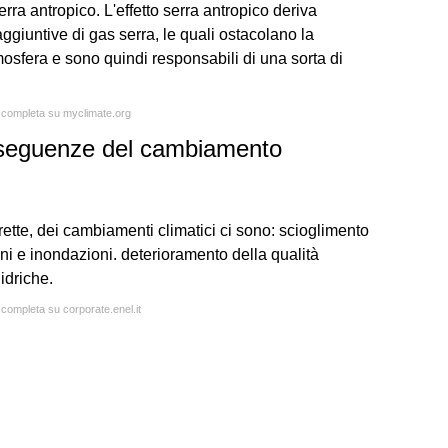
 serra antropico. L'effetto serra antropico deriva
ggiuntive di gas serra, le quali ostacolano la
tmosfera e sono quindi responsabili di una sorta di
a completa su myclimate.org
nseguenze del cambiamento
irette, dei cambiamenti climatici ci sono: scioglimento
ni e inondazioni. deterioramento della qualità
idriche.
 completa su corporate.enel.it