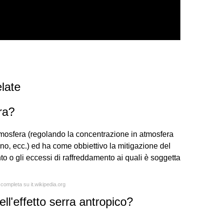
late
ra?
l'atmosfera (regolando la concentrazione in atmosfera
no, ecc.) ed ha come obbiettivo la mitigazione del
to o gli eccessi di raffreddamento ai quali è soggetta
 completa su it.wikipedia.org
l'effetto serra antropico?