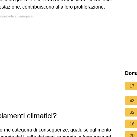
estazione, contribuiscono alla loro proliferazione.
a completa su europa.eu
Doma
17
43
32
iamenti climatici?
16
enorme categoria di conseguenze, quali: scioglimento
20