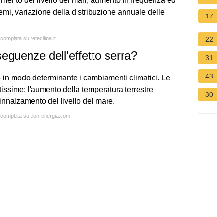
aumento del livello dei mari, aumento in frequenza ed
emi, variazione della distribuzione annuale delle
17
 completa su reteclima.it
22
eguenze dell'effetto serra?
31
43
endo in modo determinante i cambiamenti climatici. Le
ssime: l'aumento della temperatura terrestre
30
'innalzamento del livello del mare.
ta completa su eon-energia.com