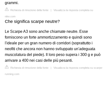
grammi.
Richiesta di rimozione della fonte
|
Visualizza la risposta completa su
nike.com
Che significa scarpe neutre?
Le Scarpe A3 sono anche chiamate neutre. Esse
forniscono un forte ammortizzamento e quindi sono
l'ideale per un gran numero di corridori (soprattutto i
neofiti che ancora non hanno sviluppato un'adeguata
muscolatura del piede). Il loro peso supera i 300 g e può
arrivare a 400 nei casi delle più pesanti.
Richiesta di rimozione della fonte
|
Visualizza la risposta completa su scarpe-
running.com