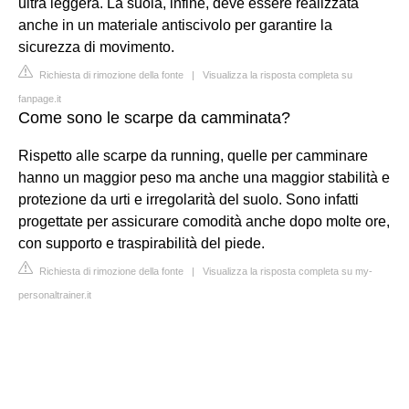
ultra leggera. La suola, infine, deve essere realizzata
anche in un materiale antiscivolo per garantire la
sicurezza di movimento.
Richiesta di rimozione della fonte
|
Visualizza la risposta completa su
fanpage.it
Come sono le scarpe da camminata?
Rispetto alle scarpe da running, quelle per camminare
hanno un maggior peso ma anche una maggior stabilità e
protezione da urti e irregolarità del suolo. Sono infatti
progettate per assicurare comodità anche dopo molte ore,
con supporto e traspirabilità del piede.
Richiesta di rimozione della fonte
|
Visualizza la risposta completa su my-
personaltrainer.it