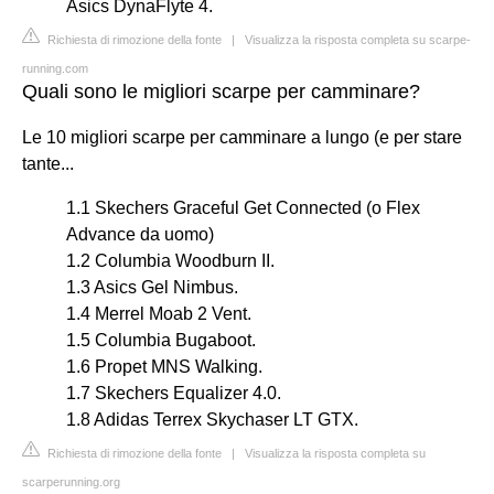
Asics DynaFlyte 4.
Richiesta di rimozione della fonte
|
Visualizza la risposta completa su scarpe-
running.com
Quali sono le migliori scarpe per camminare?
Le 10 migliori scarpe per camminare a lungo (e per stare
tante...
1.1 Skechers Graceful Get Connected (o Flex
Advance da uomo)
1.2 Columbia Woodburn II.
1.3 Asics Gel Nimbus.
1.4 Merrel Moab 2 Vent.
1.5 Columbia Bugaboot.
1.6 Propet MNS Walking.
1.7 Skechers Equalizer 4.0.
1.8 Adidas Terrex Skychaser LT GTX.
Richiesta di rimozione della fonte
|
Visualizza la risposta completa su
scarperunning.org