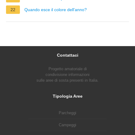
22
Quando esce il colore dell'anno?
Contattaci
Progetto amatoriale di
condivisione informazioni
sulle aree di sosta presenti in Italia.
Tipologia Aree
Parcheggi
Campeggi