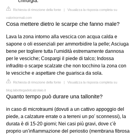
chirurgia.
Richiesta di rimozione della fonte
|
Visualizza la risposta completa su
valorinormali.com
Cosa mettere dietro le scarpe che fanno male?
Lava la zona intorno alla vescica con acqua calda e
sapone o oli essenziali per ammorbidire la pelle; Asciuga
bene per togliere tutta l'umidità estremamente dannosa
per le vesciche; Cospargi il piede di talco; Indossa
infradito o scarpe scalzate che non tocchino la zona con
le vesciche e aspettare che guarisca da sola.
Richiesta di rimozione della fonte
|
Visualizza la risposta completa su
blog.labottegadelcalzolaio.it
Quanto tempo può durare una tallonite?
in caso di microtraumi (dovuti a un cattivo appoggio del
piede, a calzature errate o a terreni un po' sconnessi), la
durata è di 15-20 giorni; Nei casi più gravi, dove c'è
proprio un'infiammazione del periostio (membrana fibrosa