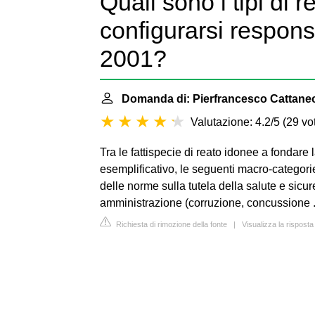
Quali sono i tipi di r
configurarsi respons
2001?
Domanda di: Pierfrancesco Cattane
Valutazione: 4.2/5
(
29 vot
Tra le fattispecie di reato idonee a fondare 
esemplificativo, le seguenti macro-categori
delle norme sulla tutela della salute e sicur
amministrazione (corruzione, concussione .
Richiesta di rimozione della fonte
|
Visualizza la risposta