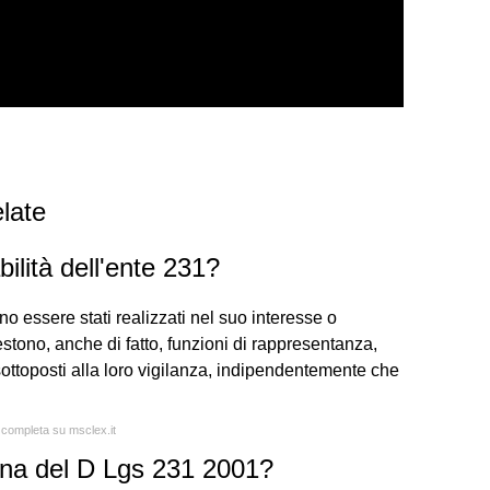
late
ilità dell'ente 231?
no essere stati realizzati nel suo interesse o
estono, anche di fatto, funzioni di rappresentanza,
ottoposti alla loro vigilanza, indipendentemente che
a completa su msclex.it
lina del D Lgs 231 2001?