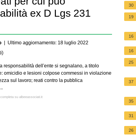
eati per cui può
30
abilità ex D Lgs 231
19
16
o
| Ultimo aggiornamento: 18 luglio 2022
16
i
)
25
la responsabilità dell'ente si segnalano, a titolo
e: omicidio e lesioni colpose commessi in violazione
ezza sul lavoro; reati contro la pubblica
37
..
 completa su albeeassociati.it
35
31
26