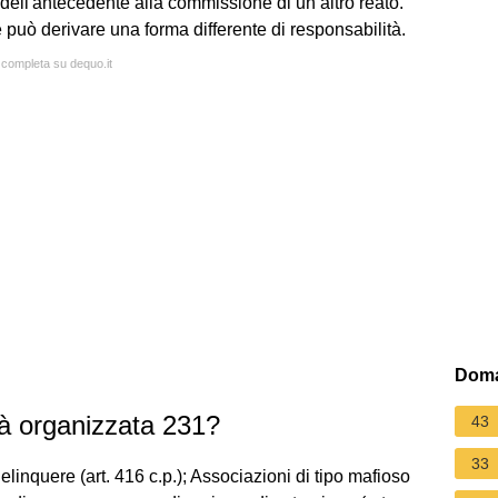
ta dell'antecedente alla commissione di un altro reato.
e può derivare una forma differente di responsabilità.
a completa su dequo.it
Doma
ità organizzata 231?
43
33
elinquere (art. 416 c.p.); Associazioni di tipo mafioso