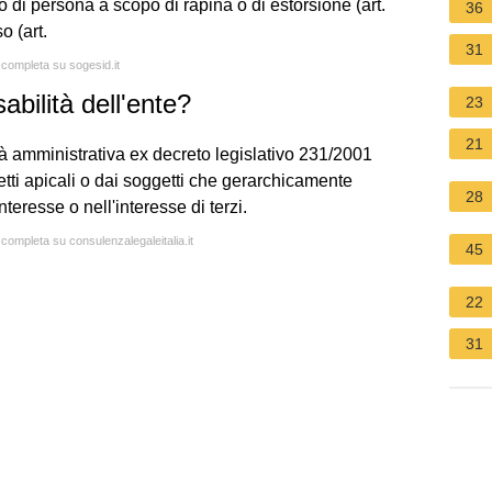
o di persona a scopo di rapina o di estorsione (art.
36
o (art.
31
a completa su sogesid.it
bilità dell'ente?
23
21
à amministrativa ex decreto legislativo 231/2001
tti apicali o dai soggetti che gerarchicamente
28
teresse o nell'interesse di terzi.
 completa su consulenzalegaleitalia.it
45
22
31