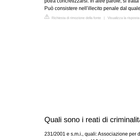
potrà concretizzarsi. In altre parole, si trat
Può consistere nell'illecito penale dal qual
Richiesta di rimozione della fonte
|
Visualizza la rispost
Quali sono i reati di criminal
231/2001 e s.m.i., quali: Associazione per d