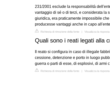
231/2001 esclude la responsabilità dell'ent
vantaggio di sé o di terzi, e considerata la
giuridica, era praticamente impossibile ch
producesse vantaggi anche in capo all'ente
Richiesta di rimozione della fonte
|
Visualizza la rispost
Quali sono i reati legati alla 
Il reato si configura in caso di illegale fab
cessione, detenzione e porto in luogo pubbl
guerra o parti di esse, di esplosivi, di arm
Richiesta di rimozione della fonte
|
Visualizza la risposta