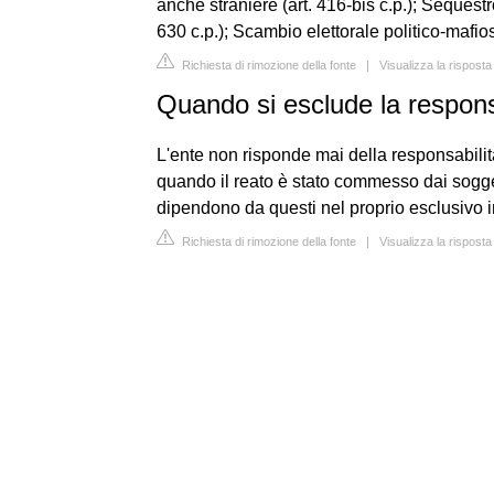
anche straniere (art. 416-bis c.p.); Sequestr
630 c.p.); Scambio elettorale politico-mafios
Richiesta di rimozione della fonte
|
Visualizza la rispost
Quando si esclude la responsa
L'ente non risponde mai della responsabilit
quando il reato è stato commesso dai sogge
dipendono da questi nel proprio esclusivo in
Richiesta di rimozione della fonte
|
Visualizza la risposta