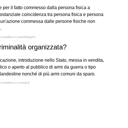
e per il fatto commesso dalla persona fisica a
 sostanziale coincidenza tra persona fisica e persona
e un'azione commessa dalle persone fisiche non
.
a completa su pandslegal.it
criminalità organizzata?
bricazione, introduzione nello Stato, messa in vendita,
ico o aperto al pubblico di armi da guerra o tipo
i clandestine nonché di più armi comuni da sparo.
 completa su consip.it