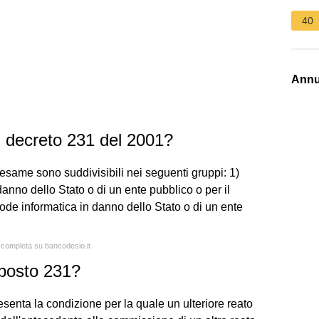
40
Annu
l decreto 231 del 2001?
 esame sono suddivisibili nei seguenti gruppi: 1)
danno dello Stato o di un ente pubblico o per il
de informatica in danno dello Stato o di un ente
a completa su bancodesio.it
pposto 231?
esenta la condizione per la quale un ulteriore reato