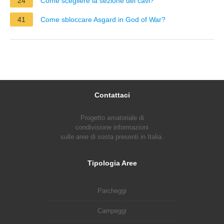
24
Come scegliere la sezione dei cavi?
41
Come sbloccare Asgard in God of War?
Contattaci
Progetto amatoriale di
condivisione informazioni
sulle aree di sosta presenti in Italia.
Tipologia Aree
Parcheggi
Campeggi