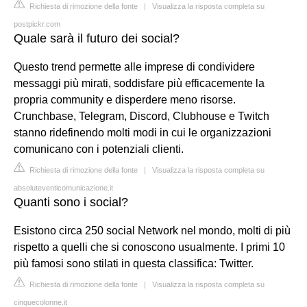
Richiesta di rimozione della fonte
|
Visualizza la risposta completa su
postpickr.com
Quale sarà il futuro dei social?
Questo trend permette alle imprese di condividere
messaggi più mirati, soddisfare più efficacemente la
propria community e disperdere meno risorse.
Crunchbase, Telegram, Discord, Clubhouse e Twitch
stanno ridefinendo molti modi in cui le organizzazioni
comunicano con i potenziali clienti.
Richiesta di rimozione della fonte
|
Visualizza la risposta completa su
absoluteventicomunicazione.it
Quanti sono i social?
Esistono circa 250 social Network nel mondo, molti di più
rispetto a quelli che si conoscono usualmente. I primi 10
più famosi sono stilati in questa classifica: Twitter.
Richiesta di rimozione della fonte
|
Visualizza la risposta completa su
cinquecolonne.it