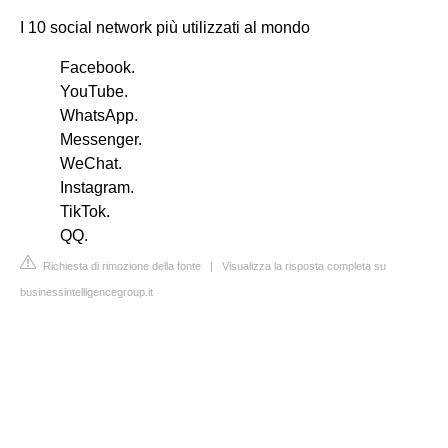
I 10 social network più utilizzati al mondo
Facebook.
YouTube.
WhatsApp.
Messenger.
WeChat.
Instagram.
TikTok.
QQ.
Richiesta di rimozione della fonte
|
Visualizza la risposta completa su
businessintelligencegroup.it