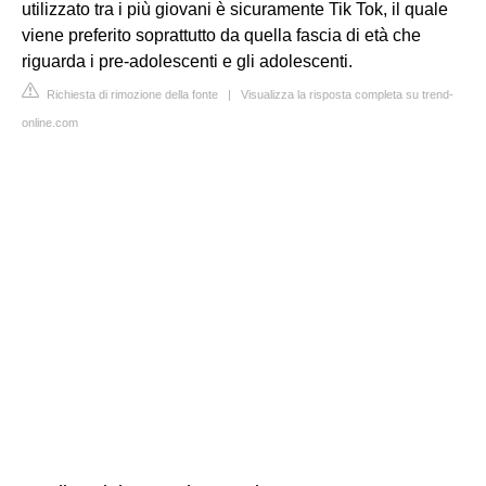
utilizzato tra i più giovani è sicuramente Tik Tok, il quale
viene preferito soprattutto da quella fascia di età che
riguarda i pre-adolescenti e gli adolescenti.
Richiesta di rimozione della fonte
|
Visualizza la risposta completa su trend-
online.com