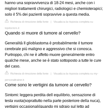
hanno una sopravvivenza di 18-24 mesi, anche con i
migliori trattamenti chirurgici, radiologici e chemioterapici;
solo il 5% dei pazienti sopravvive a questa media.
Richiesta di rimozione della fonte
|
Visualizza la risposta completa su
topdoctors.it
Quando si muore di tumore al cervello?
Generalità Il glioblastoma è probabilmente il tumore
cerebrale più maligno e aggressivo che si conosca.
Purtroppo, chi ne è affetto muore generalmente entro
qualche mese, anche se è stato sottoposto a tutte le cure
del caso.
Richiesta di rimozione della fonte
|
Visualizza la risposta completa su my-
personaltrainer.it
Come sono le vertigini da tumore al cervello?
Sintomi: leggera perdita dell equilibrio, sensazione di
testa vuota(soprattutto nella parte posteriore della nuca),
vertigini occasionali(quando mi sdraio sul letto ad