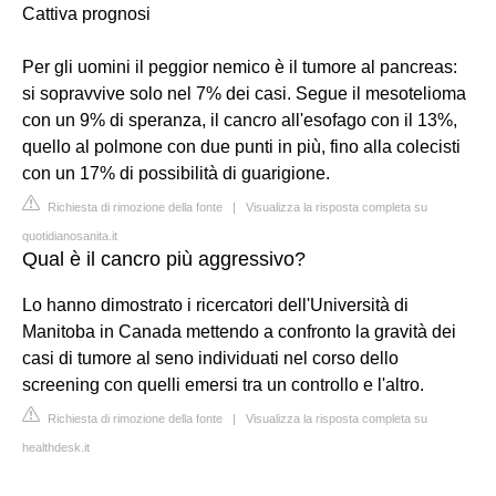
Cattiva prognosi
Per gli uomini il peggior nemico è il tumore al pancreas:
si sopravvive solo nel 7% dei casi. Segue il mesotelioma
con un 9% di speranza, il cancro all'esofago con il 13%,
quello al polmone con due punti in più, fino alla colecisti
con un 17% di possibilità di guarigione.
Richiesta di rimozione della fonte
|
Visualizza la risposta completa su
quotidianosanita.it
Qual è il cancro più aggressivo?
Lo hanno dimostrato i ricercatori dell'Università di
Manitoba in Canada mettendo a confronto la gravità dei
casi di tumore al seno individuati nel corso dello
screening con quelli emersi tra un controllo e l'altro.
Richiesta di rimozione della fonte
|
Visualizza la risposta completa su
healthdesk.it