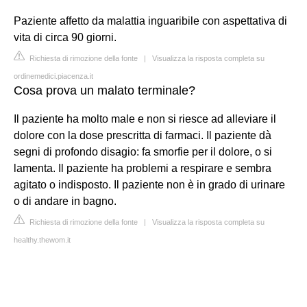
Paziente affetto da malattia inguaribile con aspettativa di
vita di circa 90 giorni.
Richiesta di rimozione della fonte
|
Visualizza la risposta completa su
ordinemedici.piacenza.it
Cosa prova un malato terminale?
Il paziente ha molto male e non si riesce ad alleviare il
dolore con la dose prescritta di farmaci. Il paziente dà
segni di profondo disagio: fa smorfie per il dolore, o si
lamenta. Il paziente ha problemi a respirare e sembra
agitato o indisposto. Il paziente non è in grado di urinare
o di andare in bagno.
Richiesta di rimozione della fonte
|
Visualizza la risposta completa su
healthy.thewom.it