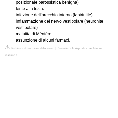
posizionale parossistica benigna)
ferite alla testa.
infezione dell'orecchio interno (labirintite)
infiammazione del nervo vestibolare (neuronite
vestibolare)
malattia di Ménière.
assunzione di alcuni farmaci.
Richiesta di rimozione della fonte
|
Visualizza la risposta completa su
issalute.it