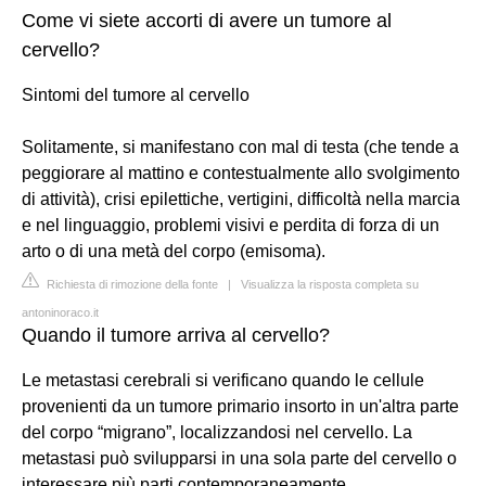
Come vi siete accorti di avere un tumore al
cervello?
Sintomi del tumore al cervello
Solitamente, si manifestano con mal di testa (che tende a
peggiorare al mattino e contestualmente allo svolgimento
di attività), crisi epilettiche, vertigini, difficoltà nella marcia
e nel linguaggio, problemi visivi e perdita di forza di un
arto o di una metà del corpo (emisoma).
Richiesta di rimozione della fonte
|
Visualizza la risposta completa su
antoninoraco.it
Quando il tumore arriva al cervello?
Le metastasi cerebrali si verificano quando le cellule
provenienti da un tumore primario insorto in un'altra parte
del corpo “migrano”, localizzandosi nel cervello. La
metastasi può svilupparsi in una sola parte del cervello o
interessare più parti contemporaneamente.