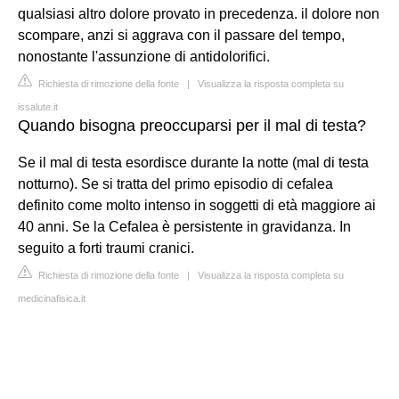
qualsiasi altro dolore provato in precedenza. il dolore non
scompare, anzi si aggrava con il passare del tempo,
nonostante l'assunzione di antidolorifici.
Richiesta di rimozione della fonte
|
Visualizza la risposta completa su
issalute.it
Quando bisogna preoccuparsi per il mal di testa?
Se il mal di testa esordisce durante la notte (mal di testa
notturno). Se si tratta del primo episodio di cefalea
definito come molto intenso in soggetti di età maggiore ai
40 anni. Se la Cefalea è persistente in gravidanza. In
seguito a forti traumi cranici.
Richiesta di rimozione della fonte
|
Visualizza la risposta completa su
medicinafisica.it