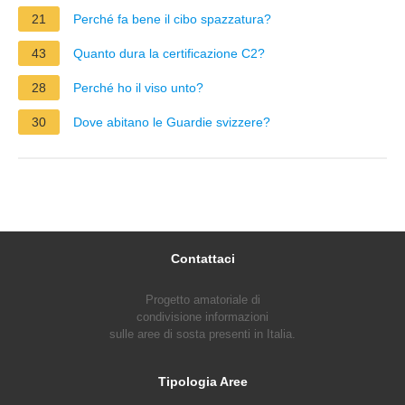
21
Perché fa bene il cibo spazzatura?
43
Quanto dura la certificazione C2?
28
Perché ho il viso unto?
30
Dove abitano le Guardie svizzere?
Contattaci
Progetto amatoriale di
condivisione informazioni
sulle aree di sosta presenti in Italia.
Tipologia Aree