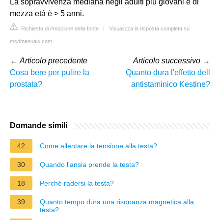
La sopravvivenza mediana negli adulti più giovani e di
mezza età è > 5 anni.
Richiesta di rimozione della fonte
|
Visualizza la risposta completa su
msdmanuals.com
←
Articolo precedente
Articolo successivo
→
Cosa bere per pulire la
Quanto dura l'effetto dell
prostata?
antistaminico Kestine?
Domande simili
42
Come allentare la tensione alla testa?
30
Quando l'ansia prende la testa?
18
Perché radersi la testa?
39
Quanto tempo dura una risonanza magnetica alla
testa?