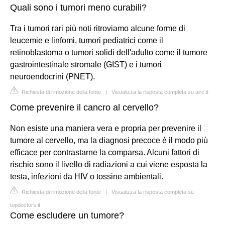
Quali sono i tumori meno curabili?
Tra i tumori rari più noti ritroviamo alcune forme di
leucemie e linfomi, tumori pediatrici come il
retinoblastoma o tumori solidi dell'adulto come il tumore
gastrointestinale stromale (GIST) e i tumori
neuroendocrini (PNET).
Richiesta di rimozione della fonte
|
Visualizza la risposta completa su airc.it
Come prevenire il cancro al cervello?
Non esiste una maniera vera e propria per prevenire il
tumore al cervello, ma la diagnosi precoce è il modo più
efficace per contrastarne la comparsa. Alcuni fattori di
rischio sono il livello di radiazioni a cui viene esposta la
testa, infezioni da HIV o tossine ambientali.
Richiesta di rimozione della fonte
|
Visualizza la risposta completa su
topdoctors.it
Come escludere un tumore?