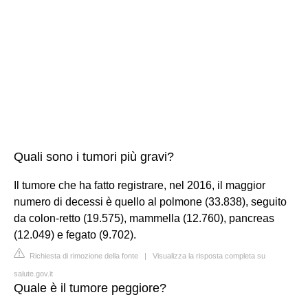
Quali sono i tumori più gravi?
Il tumore che ha fatto registrare, nel 2016, il maggior
numero di decessi è quello al polmone (33.838), seguito
da colon-retto (19.575), mammella (12.760), pancreas
(12.049) e fegato (9.702).
Richiesta di rimozione della fonte
|
Visualizza la risposta completa su
salute.gov.it
Quale è il tumore peggiore?