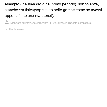
esempio), nausea (solo nel primo periodo), sonnolenza,
stanchezza fisica(soprattutto nelle gambe come se avessi
appena finito una maratona!).
Richiesta di rimozione della fonte
|
Visualizza la risposta completa su
healthy.thewom.it