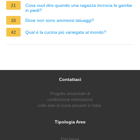
21
Cosa vuol dire quando una ragazza incrocia le gambe
in piedi?
16
Dove non sono ammessi tatuaggi?
42
Qual è la cucina più variegata al mondo?
Contattaci
Progetto amatoriale di
condivisione informazioni
sulle aree di sosta presenti in Italia.
Tipologia Aree
Parcheggi