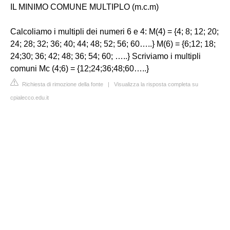
IL MINIMO COMUNE MULTIPLO (m.c.m)
Calcoliamo i multipli dei numeri 6 e 4: M(4) = {4; 8; 12; 20;
24; 28; 32; 36; 40; 44; 48; 52; 56; 60…..} M(6) = {6;12; 18;
24;30; 36; 42; 48; 36; 54; 60; …..} Scriviamo i multipli
comuni Mc (4;6) = {12;24;36;48;60…..}
Richiesta di rimozione della fonte
|
Visualizza la risposta completa su
cpialecco.edu.it