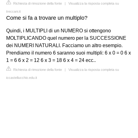
Richiesta di rimozione della fonte
|
Visualizza la risposta completa su
treccani.it
Come si fa a trovare un multiplo?
Quindi, i MULTIPLI di un NUMERO si ottengono
MOLTIPLICANDO quel numero per la SUCCESSIONE
dei NUMERI NATURALI. Facciamo un altro esempio.
Prendiamo il numero 6 saranno suoi multipli: 6 x 0 = 0 6 x
1 = 6 6 x 2 = 12 6 x 3 = 18 6 x 4 = 24 ecc..
Richiesta di rimozione della fonte
|
Visualizza la risposta completa su
iccastellucchio.edu.it