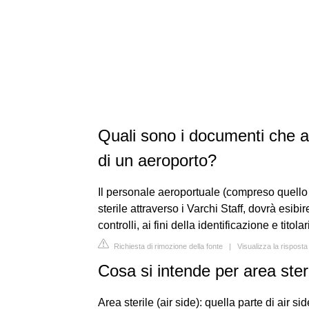
Quali sono i documenti che au
di un aeroporto?
Il personale aeroportuale (compreso quello 
sterile attraverso i Varchi Staff, dovrà esibi
controlli, ai fini della identificazione e titol
Richiesta di rimozione della fonte
|
Visualizza la rispost
Cosa si intende per area ster
Area sterile (air side): quella parte di air s