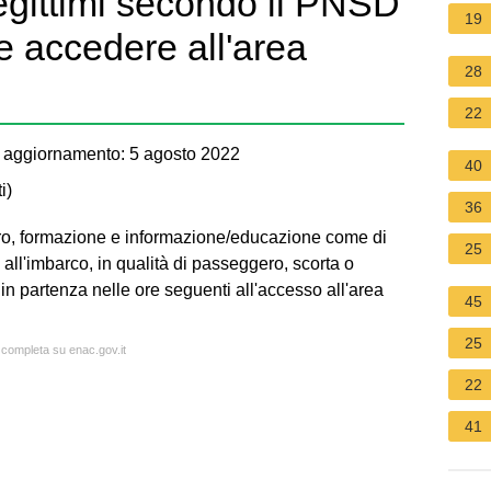
legittimi secondo il PNSD
19
le accedere all'area
28
22
 aggiornamento: 5 agosto 2022
40
i
)
36
voro, formazione e informazione/educazione come di
25
o all'imbarco, in qualità di passeggero, scorta o
in partenza nelle ore seguenti all'accesso all'area
45
25
a completa su enac.gov.it
22
41