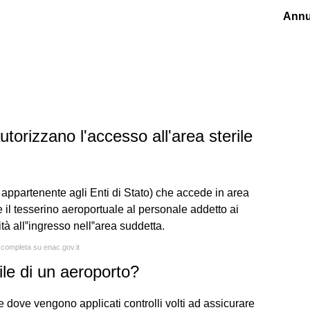
Annu
torizzano l'accesso all'area sterile
appartenente agli Enti di Stato) che accede in area
re il tesserino aeroportuale al personale addetto ai
arità all‟ingresso nell‟area suddetta.
a completa su enac.gov.it
ile di un aeroporto?
ide dove vengono applicati controlli volti ad assicurare