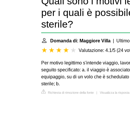
Quali sono i motivi 
per i quali è possibi
sterile?
Domanda di: Maggiore Villa
| Ultimo
Valutazione: 4.1/5
(
24 vot
Per motivo legittimo s'intende viaggio, la
seguito specificato: a. il viaggio è associat
equipaggio, su di un volo che è schedulato 
sterile; b.
Richiesta di rimozione della fonte
|
Visualizza la rispost