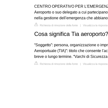
CENTRO OPERATIVO PER L'EMERGENZA (COE
Aeroporto o suo delegato a cui partecipano i 
nella gestione dell'emergenza che abbiano p
Richiesta di rimozione della fonte
|
Visualizza la rispost
Cosa significa Tia aeroporto
“Soggetto”: persona, organizzazione o impr
Aeroportuale (TIA)”: titolo che consente l'ac
breve o lungo termine. “Varchi di Sicurezza 
Richiesta di rimozione della fonte
|
Visualizza la rispost