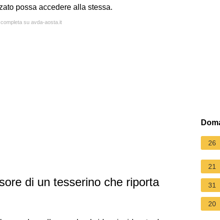
zato possa accedere alla stessa.
a completa su avda-aosta.it
Doma
26
21
ore di un tesserino che riporta
31
20