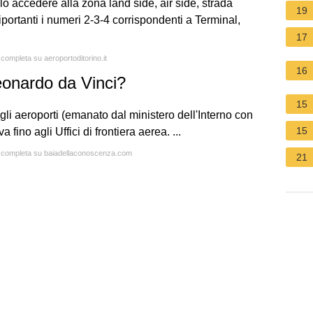
o accedere alla zona land side, air side, strada
19
iportanti i numeri 2-3-4 corrispondenti a Terminal,
17
 completa su aeroportoditorino.it
16
eonardo da Vinci?
15
egli aeroporti (emanato dal ministero dell'Interno con
15
 fino agli Uffici di frontiera aerea. ...
ta completa su baiadellaconoscenza.com
21