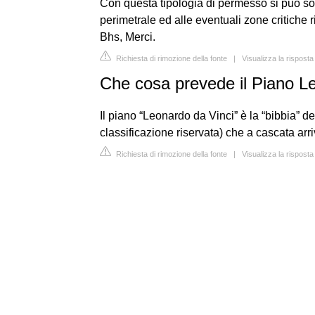
Con questa tipologia di permesso si può sol
perimetrale ed alle eventuali zone critiche r
Bhs, Merci.
Richiesta di rimozione della fonte
|
Visualizza la risposta
Che cosa prevede il Piano L
Il piano “Leonardo da Vinci” è la “bibbia” d
classificazione riservata) che a cascata arriva
Richiesta di rimozione della fonte
|
Visualizza la rispos