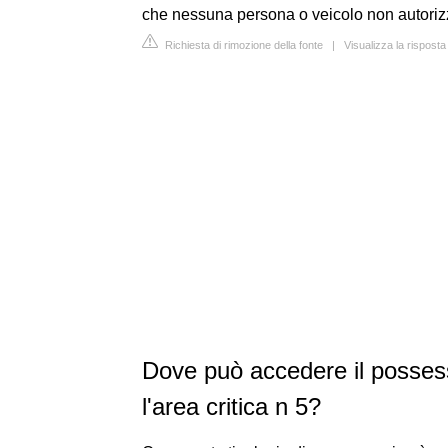
che nessuna persona o veicolo non autoriz
Richiesta di rimozione della fonte
|
Visualizza la rispost
Dove può accedere il possess
l'area critica n 5?