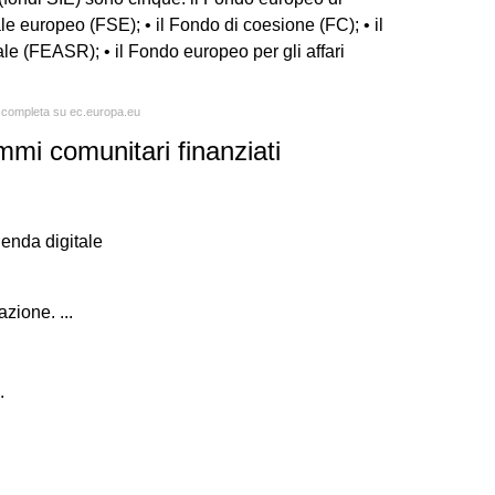
e europeo (FSE); • il Fondo di coesione (FC); • il
le (FEASR); • il Fondo europeo per gli affari
a completa su ec.europa.eu
mmi comunitari finanziati
enda digitale
zione. ...
.