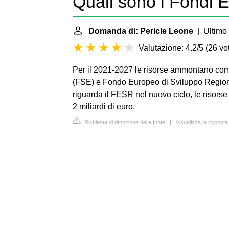
Quali sono i Fondi 
Domanda di: Pericle Leone
| Ultimo 
Valutazione: 4.2/5
(
26 vot
Per il 2021-2027 le risorse ammontano c
(FSE) e Fondo Europeo di Sviluppo Regiona
riguarda il FESR nel nuovo ciclo, le risorse
2 miliardi di euro.
Richiesta di rimozione della fonte
|
Visualizza la risposta