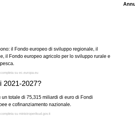
Annu
sono: il Fondo europeo di sviluppo regionale, il
, il Fondo europeo agricolo per lo sviluppo rurale e
a pesca.
a completa su ec.europa.eu
li 2021-2027?
 un totale di 75,315 miliardi di euro di Fondi
uropee e cofinanziamento nazionale.
 completa su ministroperilsud.gov.it