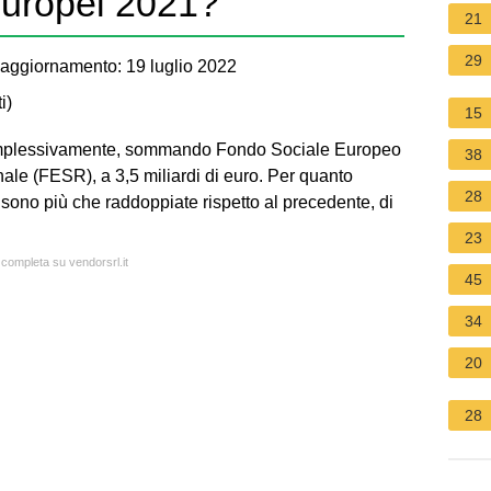
Europei 2021?
21
29
aggiornamento: 19 luglio 2022
i
)
15
omplessivamente, sommando Fondo Sociale Europeo
38
le (FESR), a 3,5 miliardi di euro. Per quanto
28
 sono più che raddoppiate rispetto al precedente, di
23
 completa su vendorsrl.it
45
34
20
28