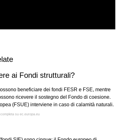
late
re ai Fondi strutturali?
 possono beneficiare dei fondi FESR e FSE, mentre
 possono ricevere il sostegno del Fondo di coesione.
ropea (FSUE) interviene in caso di calamità naturali.
a completa su ec.europa.eu
i (fondi SIE) sono cinque: il Fondo europeo di