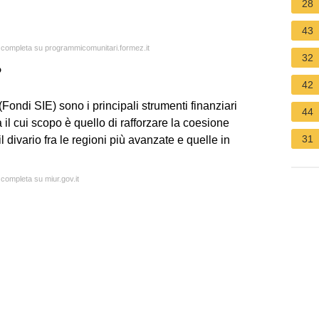
28
43
a completa su programmicomunitari.formez.it
32
?
42
 (Fondi SIE) sono i principali strumenti finanziari
44
 il cui scopo è quello di rafforzare la coesione
31
l divario fra le regioni più avanzate e quelle in
 completa su miur.gov.it