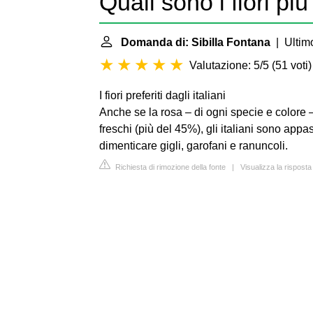
Quali sono i fiori pi
Domanda di: Sibilla Fontana
| Ultimo
Valutazione: 5/5
(
51 voti
)
I fiori preferiti dagli italiani
Anche se la rosa – di ogni specie e colore – 
freschi (più del 45%), gli italiani sono appa
dimenticare gigli, garofani e ranuncoli.
Richiesta di rimozione della fonte
|
Visualizza la risposta