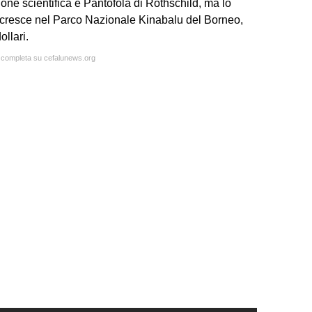
ne scientifica è Pantofola di Rothschild, ma lo
 cresce nel Parco Nazionale Kinabalu del Borneo,
ollari.
a completa su cefalunews.org