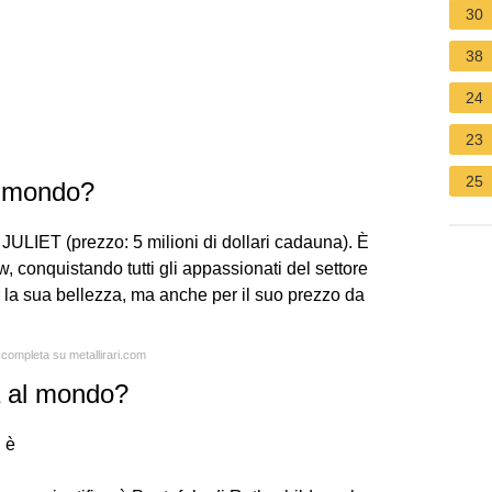
30
38
24
23
25
l mondo?
JULIET (prezzo: 5 milioni di dollari cadauna). È
conquistando tutti gli appassionati del settore
r la sua bellezza, ma anche per il suo prezzo da
a completa su metallirari.com
a al mondo?
 è