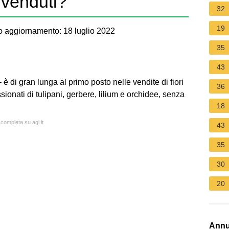
ù venduti?
32
19
 aggiornamento: 18 luglio 2022
35
43
è di gran lunga al primo posto nelle vendite di fiori
36
ssionati di tulipani, gerbere, lilium e orchidee, senza
18
 completa su agi.it
43
35
30
20
Annu