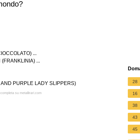
l mondo?
OCCOLATO) ...
FRANKLINIA) ...
Doma
28
 AND PURPLE LADY SLIPPERS)
a completa su metallirari.com
16
38
43
45