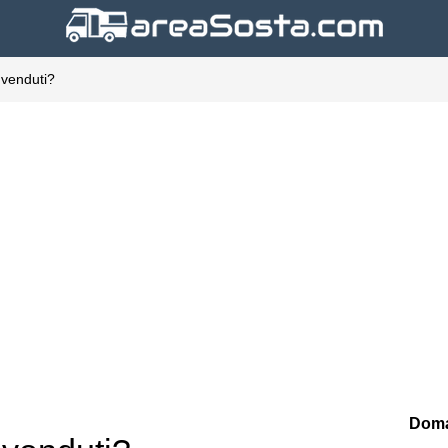
ù venduti?
Doma