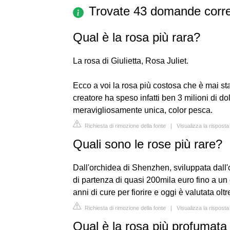
Trovate 43 domande corre
Qual è la rosa più rara?
La rosa di Giulietta, Rosa Juliet.
Ecco a voi la rosa più costosa che è mai sta
creatore ha speso infatti ben 3 milioni di doll
meravigliosamente unica, color pesca.
Richiesta di rimozione della fonte
|
Visualizza la risposta
Quali sono le rose più rare?
Dall'orchidea di Shenzhen, sviluppata dal
di partenza di quasi 200mila euro fino a un
anni di cure per fiorire e oggi è valutata olt
Richiesta di rimozione della fonte
|
Visualizza la risposta
Qual è la rosa più profumata