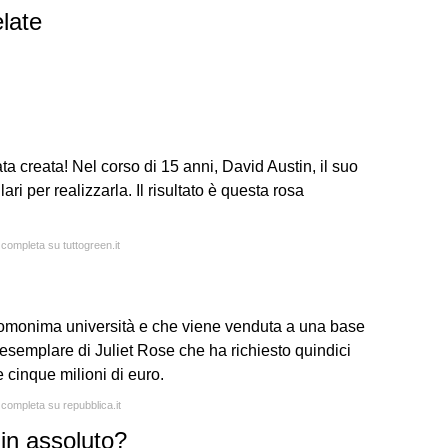
late
ta creata! Nel corso di 15 anni, David Austin, il suo
ari per realizzarla. Il risultato è questa rosa
 completa su tuttogreen.it
l'omonima università e che viene venduta a una base
 esemplare di Juliet Rose che ha richiesto quindici
re cinque milioni di euro.
 completa su repubblica.it
 in assoluto?