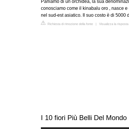
Parliamo di un orchidea, la sua denominazio
conosciamo come il kinabalu oro , nasce e
nel sud-est asiatico. Il suo costo è di 5000 d
Richiesta di rimozione della fonte
|
Visualizza la rispost
I 10 fiori Più Belli Del Mondo