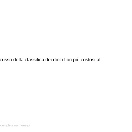
usso della classifica dei dieci fiori più costosi al
a completa su money.it