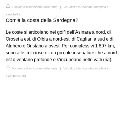
Richiesta di rimozione della fonte
|
Visualizza la risposta completa su
zanichelli.it
Com'è la costa della Sardegna?
Le coste si articolano nei golfi dell'Asinara a nord, di
Orosei a est, di Olbia a nord-est, di Cagliari a sud e di
Alghero e Oristano a ovest. Per complessivi 1 897 km,
sono alte, rocciose e con piccole insenature che a nord-
est diventano profonde e s'incuneano nelle valli (ría).
Richiesta di rimozione della fonte
|
Visualizza la risposta completa su
it.wikipedia.org