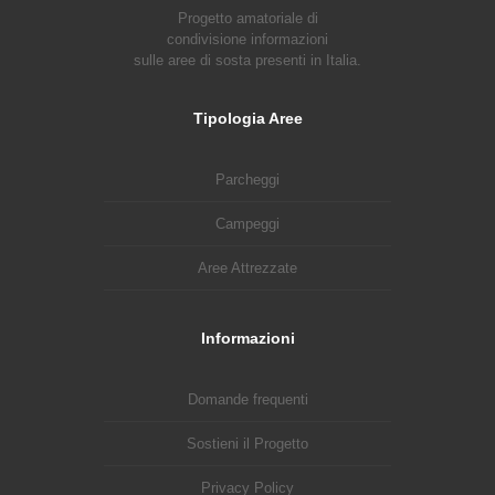
Progetto amatoriale di
condivisione informazioni
sulle aree di sosta presenti in Italia.
Tipologia Aree
Parcheggi
Campeggi
Aree Attrezzate
Informazioni
Domande frequenti
Sostieni il Progetto
Privacy Policy