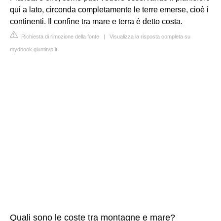
qui a lato, circonda completamente le terre emerse, cioè i
continenti. Il confine tra mare e terra è detto costa.
Richiesta di rimozione della fonte
|
Visualizza la risposta completa su
mydbook.giuntitvp.it
Quali sono le coste tra montagne e mare?