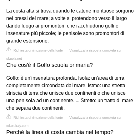
La costa alta si trova quando le catene montuose sorgono
nei pressi del mare; a volte si protendono verso il largo
dando luogo ai promontori, che racchiudono golfi e
insenature più piccole; le penisole sono promontori di
grande estensione.
Richiesta di rimozione della fonte
|
Visualizza la risposta completa su
skuola.net
Che cos'è il Golfo scuola primaria?
Golfo: è un'insenatura profonda. Isola: un'area di terra
completamente circondata dal mare. Istmo: una stretta
striscia di terra che unisce due continenti o che unisce
una penisola ad un continente. ... Stretto: un tratto di mare
che separa due continenti.
Richiesta di rimozione della fonte
|
Visualizza la risposta completa su
tellaroitaly.com
Perché la linea di costa cambia nel tempo?