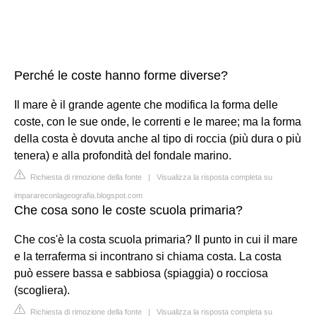
Perché le coste hanno forme diverse?
Il mare è il grande agente che modifica la forma delle
coste, con le sue onde, le correnti e le maree; ma la forma
della costa è dovuta anche al tipo di roccia (più dura o più
tenera) e alla profondità del fondale marino.
Richiesta di rimozione della fonte
|
Visualizza la risposta completa su
imparareconlageografia.blogspot.com
Che cosa sono le coste scuola primaria?
Che cos'è la costa scuola primaria? Il punto in cui il mare
e la terraferma si incontrano si chiama costa. La costa
può essere bassa e sabbiosa (spiaggia) o rocciosa
(scogliera).
Richiesta di rimozione della fonte
|
Visualizza la risposta completa su