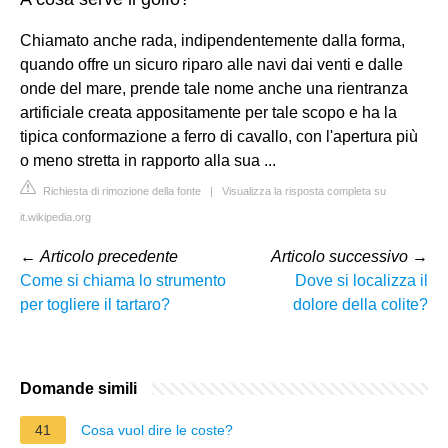
Chiamato anche rada, indipendentemente dalla forma,
quando offre un sicuro riparo alle navi dai venti e dalle
onde del mare, prende tale nome anche una rientranza
artificiale creata appositamente per tale scopo e ha la
tipica conformazione a ferro di cavallo, con l'apertura più
o meno stretta in rapporto alla sua ...
Richiesta di rimozione della fonte
|
Visualizza la risposta completa su
it.wikipedia.org
←
Articolo precedente
Articolo successivo
→
Come si chiama lo strumento
Dove si localizza il
per togliere il tartaro?
dolore della colite?
Domande simili
41
Cosa vuol dire le coste?