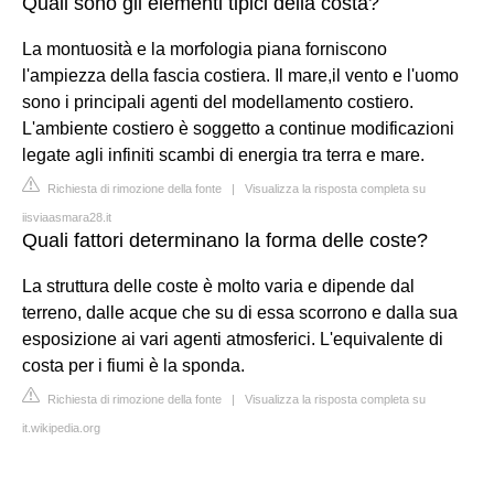
Quali sono gli elementi tipici della costa?
La montuosità e la morfologia piana forniscono
l'ampiezza della fascia costiera. Il mare,il vento e l'uomo
sono i principali agenti del modellamento costiero.
L'ambiente costiero è soggetto a continue modificazioni
legate agli infiniti scambi di energia tra terra e mare.
Richiesta di rimozione della fonte
|
Visualizza la risposta completa su
iisviaasmara28.it
Quali fattori determinano la forma delle coste?
La struttura delle coste è molto varia e dipende dal
terreno, dalle acque che su di essa scorrono e dalla sua
esposizione ai vari agenti atmosferici. L'equivalente di
costa per i fiumi è la sponda.
Richiesta di rimozione della fonte
|
Visualizza la risposta completa su
it.wikipedia.org