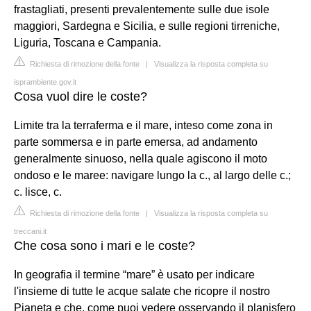
frastagliati, presenti prevalentemente sulle due isole
maggiori, Sardegna e Sicilia, e sulle regioni tirreniche,
Liguria, Toscana e Campania.
Richiesta di rimozione della fonte
|
Visualizza la risposta completa su
isprambiente.gov.it
Cosa vuol dire le coste?
Limite tra la terraferma e il mare, inteso come zona in
parte sommersa e in parte emersa, ad andamento
generalmente sinuoso, nella quale agiscono il moto
ondoso e le maree: navigare lungo la c., al largo delle c.;
c. lisce, c.
Richiesta di rimozione della fonte
|
Visualizza la risposta completa su
treccani.it
Che cosa sono i mari e le coste?
In geografia il termine “mare” è usato per indicare
l'insieme di tutte le acque salate che ricopre il nostro
Pianeta e che, come puoi vedere osservando il planisfero