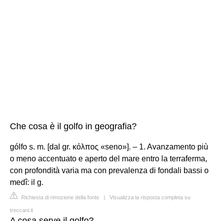
Che cosa è il golfo in geografia?
gólfo s. m. [dal gr. κόλπος «seno»]. – 1. Avanzamento più
o meno accentuato e aperto del mare entro la terraferma,
con profondità varia ma con prevalenza di fondali bassi o
medî: il g.
Richiesta di rimozione della fonte
|
Visualizza la risposta completa su
treccani.it
A cosa serve il golfo?