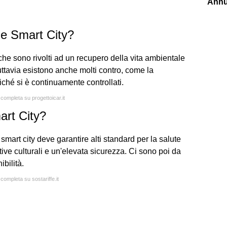
Annu
lle Smart City?
che sono rivolti ad un recupero della vita ambientale
ttavia esistono anche molti contro, come la
ché si è continuamente controllati.
 completa su progettoicar.it
art City?
a smart city deve garantire alti standard per la salute
tive culturali e un'elevata sicurezza. Ci sono poi da
ibilità.
 completa su sostariffe.it