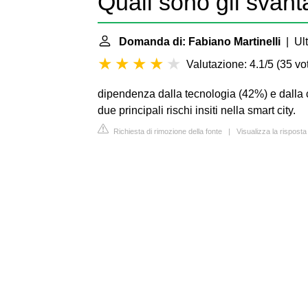
Quali sono gli svant
Domanda di: Fabiano Martinelli
| Ult
Valutazione: 4.1/5
(
35 vot
dipendenza dalla tecnologia (42%) e dalla c
due principali rischi insiti nella smart city.
Richiesta di rimozione della fonte
|
Visualizza la risposta