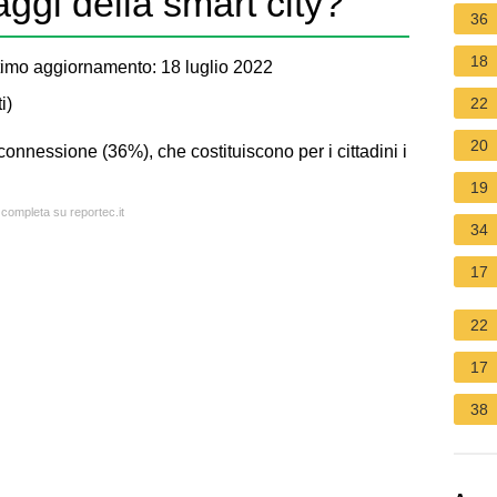
aggi della smart city?
36
18
imo aggiornamento: 18 luglio 2022
i
)
22
20
onnessione (36%), che costituiscono per i cittadini i
19
 completa su reportec.it
34
17
22
17
38