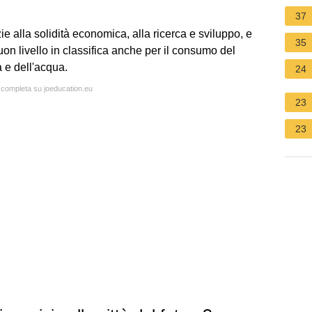
37
e alla solidità economica, alla ricerca e sviluppo, e
35
buon livello in classifica anche per il consumo del
ia e dell'acqua.
24
a completa su joeducation.eu
23
23