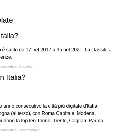
late
talia?
o è salito da 17 nel 2017 a 35 nel 2021. La classifica
renze.
 completa su timgate.it
n Italia?
anno consecutivo la città più digitale d'Italia,
ogna (al terzo), con Roma Capitale, Modena,
iudono la top ten Torino, Trento, Cagliari, Parma.
a completa su economyup.it