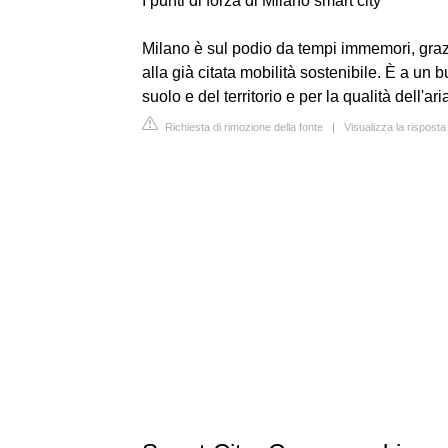
I punti di forza di Milano smart city
Milano è sul podio da tempi immemori, grazi
alla già citata mobilità sostenibile. È a un 
suolo e del territorio e per la qualità dell'ar
Richiesta di rimozione della fonte
|
Visualizza la rispost