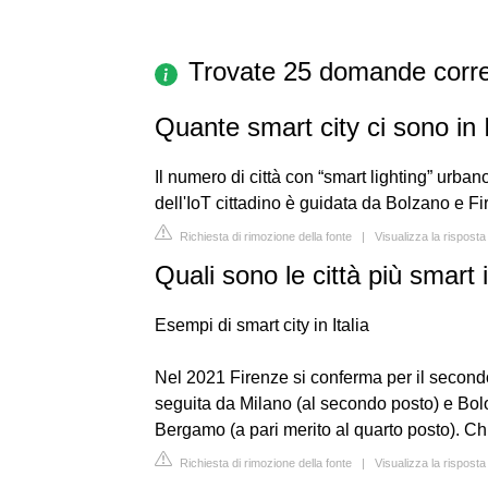
Trovate 25 domande corre
Quante smart city ci sono in I
Il numero di città con “smart lighting” urban
dell'IoT cittadino è guidata da Bolzano e Fi
Richiesta di rimozione della fonte
|
Visualizza la risposta
Quali sono le città più smart i
Esempi di smart city in Italia
Nel 2021 Firenze si conferma per il secondo 
seguita da Milano (al secondo posto) e Bol
Bergamo (a pari merito al quarto posto). Ch
Richiesta di rimozione della fonte
|
Visualizza la rispost