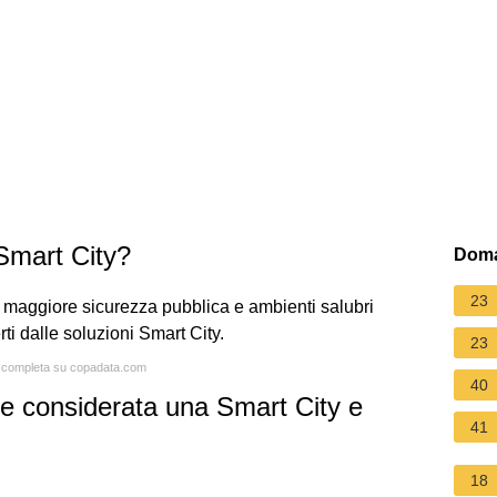
 Smart City?
Doma
23
e, maggiore sicurezza pubblica e ambienti salubri
ti dalle soluzioni Smart City.
23
ta completa su copadata.com
40
re considerata una Smart City e
41
18