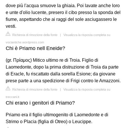
dove più l'acqua smuove la ghiaia. Poi lavate anche loro
e unte d'olio lucente, presero il cibo presso la sponda del
fiume, aspettando che ai raggi del sole asciugassero le
vesti.
Richiesta di rimozione della fonte
|
Visualizza la risposta completa su
vociantiche.wordpress.com
Chi è Priamo nell Eneide?
(gr. Πρίαμος) Mitico ultimo re di Troia. Figlio di
Laomedonte, dopo la prima distruzione di Troia da parte
di Eracle, fu riscattato dalla sorella Esione; da giovane
prese parte a una spedizione di Frigi contro le Amazzoni.
Richiesta di rimozione della fonte
|
Visualizza la risposta completa su
treccani.it
Chi erano i genitori di Priamo?
Priamo era il figlio ultimogenito di Laomedonte e di
Strimo o Placia (figlia di Otreo) o Leucippe.