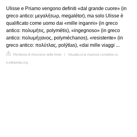
Ulisse e Priamo vengono definiti «dal grande cuore» (in
greco antico: μεγαλήτωρ, megalétor), ma solo Ulisse è
qualificato come uomo dai «mille inganni» (in greco
antico: πολυμήτις, polymétis), «ingegnoso» (in greco
antico: πολυμήχανος, polyméchanos), «resistente» (in
greco antico: πολύτλας, polýtlas), «dai mille viaggi ...
Richiesta di rimozione della fonte
|
Visualizza la risposta completa su
it.wikipedia.org