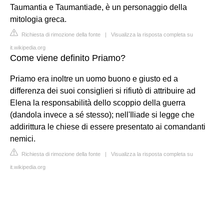
Taumantia e Taumantiade, è un personaggio della
mitologia greca.
Richiesta di rimozione della fonte
|
Visualizza la risposta completa su
it.wikipedia.org
Come viene definito Priamo?
Priamo era inoltre un uomo buono e giusto ed a
differenza dei suoi consiglieri si rifiutò di attribuire ad
Elena la responsabilità dello scoppio della guerra
(dandola invece a sé stesso); nell'Iliade si legge che
addirittura le chiese di essere presentato ai comandanti
nemici.
Richiesta di rimozione della fonte
|
Visualizza la risposta completa su
it.wikipedia.org