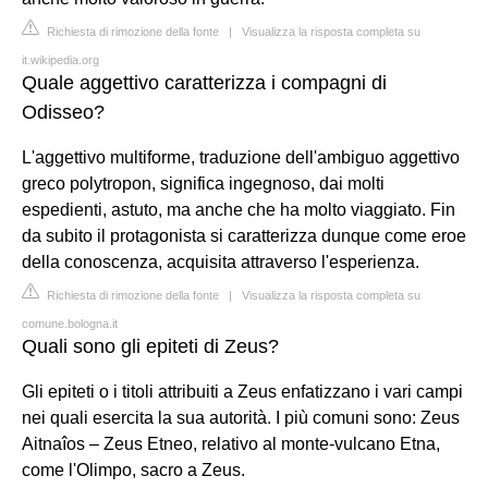
Richiesta di rimozione della fonte
|
Visualizza la risposta completa su
it.wikipedia.org
Quale aggettivo caratterizza i compagni di
Odisseo?
L'aggettivo multiforme, traduzione dell'ambiguo aggettivo
greco polytropon, significa ingegnoso, dai molti
espedienti, astuto, ma anche che ha molto viaggiato. Fin
da subito il protagonista si caratterizza dunque come eroe
della conoscenza, acquisita attraverso l'esperienza.
Richiesta di rimozione della fonte
|
Visualizza la risposta completa su
comune.bologna.it
Quali sono gli epiteti di Zeus?
Gli epiteti o i titoli attribuiti a Zeus enfatizzano i vari campi
nei quali esercita la sua autorità. I più comuni sono: Zeus
Aitnaîos – Zeus Etneo, relativo al monte-vulcano Etna,
come l'Olimpo, sacro a Zeus.