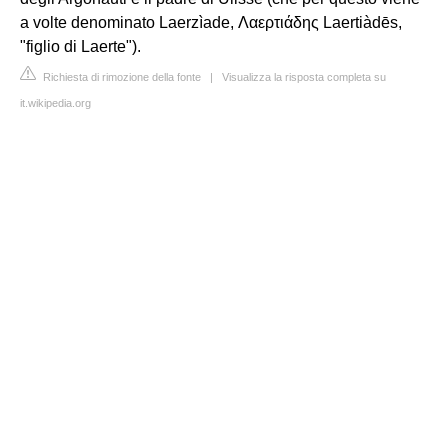
a volte denominato Laerzìade, Λαερτιάδης Laertiàdēs,
"figlio di Laerte").
Richiesta di rimozione della fonte
|
Visualizza la risposta completa su
it.wikipedia.org