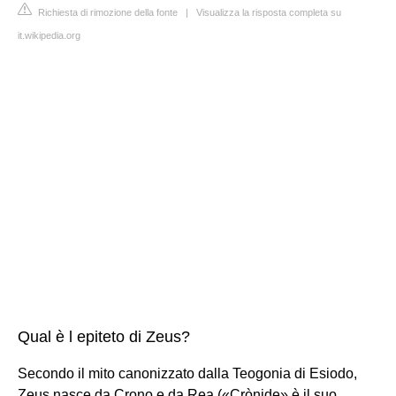
Richiesta di rimozione della fonte
|
Visualizza la risposta completa su
it.wikipedia.org
Qual è l epiteto di Zeus?
Secondo il mito canonizzato dalla Teogonia di Esiodo,
Zeus nasce da Crono e da Rea («Crònide» è il suo