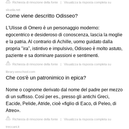
Richiesta di rimozione della fonte
|
Visualizza la risposta completa su
skuola.net
Come viene descritto Odisseo?
L'Ulisse di Omero è un personaggio moderno:
egocentrico e desideroso di conoscenza, lascia la moglie
e la patria. Al contrario di Achille, uomo guidato dalla
propria "ira", istintivo e impulsivo, Odisseo è molto astuto,
paziente e sa dominare passioni e sentimenti.
Richiesta di rimozione della fonte
|
Visualizza la risposta completa su
library.weschool.com
Che cos'è un patronimico in epica?
Nome o cognome derivato dal nome del padre per mezzo
di un suffisso. Così per es., presso gli antichi Greci,
Eacide, Pelide, Atride, cioè «figlio di Eaco, di Peleo, di
Atreo».
Richiesta di rimozione della fonte
|
Visualizza la risposta completa su
treccani.it