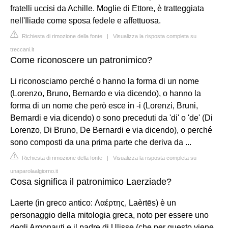
fratelli uccisi da Achille. Moglie di Ettore, è tratteggiata
nell'Iliade come sposa fedele e affettuosa.
Richiesta di rimozione della fonte
|
Visualizza la risposta completa su
treccani.it
Come riconoscere un patronimico?
Li riconosciamo perché o hanno la forma di un nome
(Lorenzo, Bruno, Bernardo e via dicendo), o hanno la
forma di un nome che però esce in -i (Lorenzi, Bruni,
Bernardi e via dicendo) o sono preceduti da 'di' o 'de' (Di
Lorenzo, Di Bruno, De Bernardi e via dicendo), o perché
sono composti da una prima parte che deriva da ...
Richiesta di rimozione della fonte
|
Visualizza la risposta completa su
unaparolaalgiorno.it
Cosa significa il patronimico Laerziade?
Laerte (in greco antico: Λαέρτης, Laèrtēs) è un
personaggio della mitologia greca, noto per essere uno
degli Argonauti e il padre di Ulisse (che per questo viene