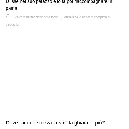
Ulisse nel suo palazzo e lo fa poi riaccompagnare in
patria.
Richiesta di rimozione della fonte
|
Visualizza la risposta completa su
treccani.it
Dove l'acqua soleva lavare la ghiaia di più?