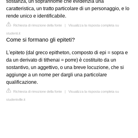
sostanza, un soprannome che evidenzia una
caratteristica, un tratto particolare di un personaggio, e lo
rende unico e identificabile.
Richiesta di rimozione della fonte
|
Visualizza la risposta completa su
studenti.it
Come si formano gli epiteti?
L'epiteto (dal greco epitheton, composto di epi = sopra e
da un derivato di tithenai = porre) è costituito da un
sostantivo, un aggettivo, o una breve locuzione, che si
aggiunge a un nome per dargli una particolare
qualificazione.
Richiesta di rimozione della fonte
|
Visualizza la risposta completa su
studentville.it