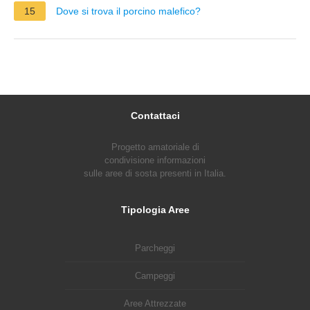
15
Dove si trova il porcino malefico?
Contattaci
Progetto amatoriale di
condivisione informazioni
sulle aree di sosta presenti in Italia.
Tipologia Aree
Parcheggi
Campeggi
Aree Attrezzate