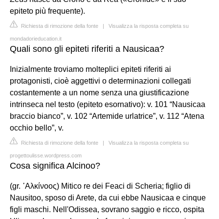
epiteto più frequente).
Richiesta di rimozione della fonte
|
Visualizza la risposta completa su
mondadorieducation.it
Quali sono gli epiteti riferiti a Nausicaa?
Inizialmente troviamo molteplici epiteti riferiti ai
protagonisti, cioè aggettivi o determinazioni collegati
costantemente a un nome senza una giustificazione
intrinseca nel testo (epiteto esornativo): v. 101 “Nausicaa
braccio bianco”, v. 102 “Artemide urlatrice”, v. 112 “Atena
occhio bello”, v.
Richiesta di rimozione della fonte
|
Visualizza la risposta completa su
progettoulisse.wordpress.com
Cosa significa Alcinoo?
(gr. ᾿Αλκίνοος) Mitico re dei Feaci di Scheria; figlio di
Nausitoo, sposo di Arete, da cui ebbe Nausicaa e cinque
figli maschi. Nell'Odissea, sovrano saggio e ricco, ospita