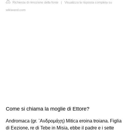
Richiesta di rimozione della fonte
|
Visualizza la risposta completa su
wikiwand.com
Come si chiama la moglie di Ettore?
Andromaca (gr. ᾿Ανδρομάχη) Mitica eroina troiana. Figlia
di Eezione, re di Tebe in Misia, ebbe il padre e i sette