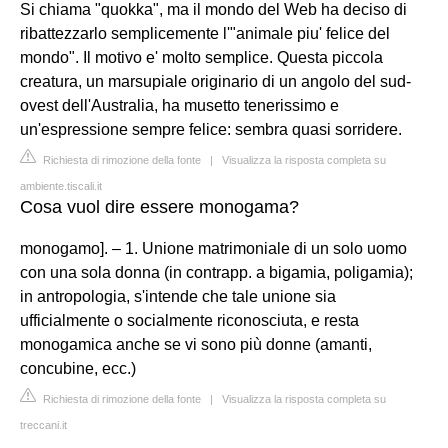
Si chiama "quokka", ma il mondo del Web ha deciso di
ribattezzarlo semplicemente l'"animale piu' felice del
mondo". Il motivo e' molto semplice. Questa piccola
creatura, un marsupiale originario di un angolo del sud-
ovest dell'Australia, ha musetto tenerissimo e
un'espressione sempre felice: sembra quasi sorridere.
Richiesta di rimozione della fonte
|
Visualizza la risposta completa su
ambiente.tiscali.it
Cosa vuol dire essere monogama?
monogamo]. – 1. Unione matrimoniale di un solo uomo
con una sola donna (in contrapp. a bigamia, poligamia);
in antropologia, s'intende che tale unione sia
ufficialmente o socialmente riconosciuta, e resta
monogamica anche se vi sono più donne (amanti,
concubine, ecc.)
Richiesta di rimozione della fonte
|
Visualizza la risposta completa su
treccani.it