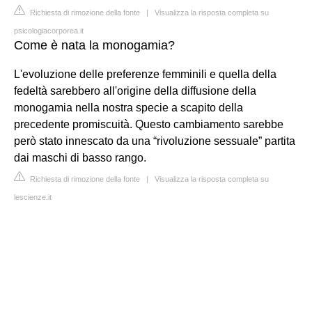
Richiesta di rimozione della fonte
|
Visualizza la risposta completa su
psicologiacorporea.it
Come è nata la monogamia?
L'evoluzione delle preferenze femminili e quella della
fedeltà sarebbero all'origine della diffusione della
monogamia nella nostra specie a scapito della
precedente promiscuità. Questo cambiamento sarebbe
però stato innescato da una “rivoluzione sessuale” partita
dai maschi di basso rango.
Richiesta di rimozione della fonte
|
Visualizza la risposta completa su
lescienze.it