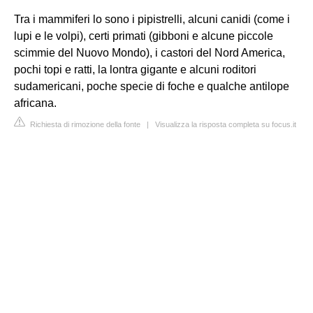
Tra i mammiferi lo sono i pipistrelli, alcuni canidi (come i
lupi e le volpi), certi primati (gibboni e alcune piccole
scimmie del Nuovo Mondo), i castori del Nord America,
pochi topi e ratti, la lontra gigante e alcuni roditori
sudamericani, poche specie di foche e qualche antilope
africana.
Richiesta di rimozione della fonte
|
Visualizza la risposta completa su focus.it