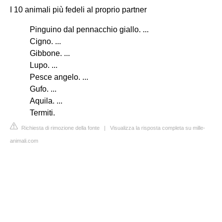
I 10 animali più fedeli al proprio partner
Pinguino dal pennacchio giallo. ...
Cigno. ...
Gibbone. ...
Lupo. ...
Pesce angelo. ...
Gufo. ...
Aquila. ...
Termiti.
Richiesta di rimozione della fonte
|
Visualizza la risposta completa su mille-
animali.com