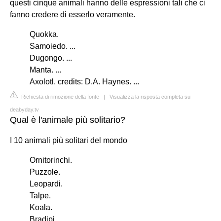
questi cinque animali hanno delle espressioni tali che ci
fanno credere di esserlo veramente.
Quokka.
Samoiedo. ...
Dugongo. ...
Manta. ...
Axolotl. credits: D.A. Haynes. ...
Richiesta di rimozione della fonte
|
Visualizza la risposta completa su
deabyday.tv
Qual è l'animale più solitario?
I 10 animali più solitari del mondo
Ornitorinchi.
Puzzole.
Leopardi.
Talpe.
Koala.
Bradipi.