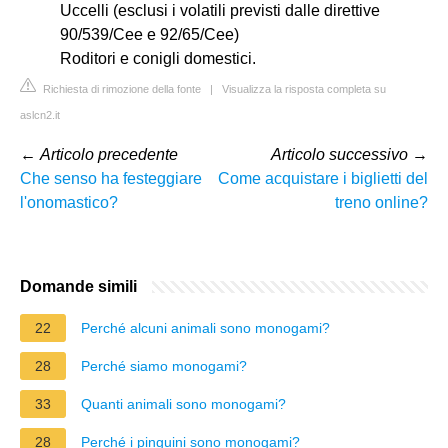
Uccelli (esclusi i volatili previsti dalle direttive
90/539/Cee e 92/65/Cee)
Roditori e conigli domestici.
Richiesta di rimozione della fonte
|
Visualizza la risposta completa su
aslcn2.it
←
Articolo precedente
Articolo successivo
→
Che senso ha festeggiare
Come acquistare i biglietti del
l'onomastico?
treno online?
Domande simili
22
Perché alcuni animali sono monogami?
28
Perché siamo monogami?
33
Quanti animali sono monogami?
28
Perché i pinguini sono monogami?