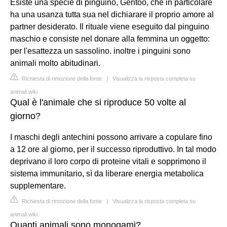
Esiste una specie di pinguino, Gentoo, che in particolare
ha una usanza tutta sua nel dichiarare il proprio amore al
partner desiderato. Il rituale viene eseguito dal pinguino
maschio e consiste nel donare alla femmina un oggetto:
per l'esattezza un sassolino. inoltre i pinguini sono
animali molto abitudinari.
Richiesta di rimozione della fonte
|
Visualizza la risposta completa su
animali.wiki
Qual è l'animale che si riproduce 50 volte al
giorno?
I maschi degli antechini possono arrivare a copulare fino
a 12 ore al giorno, per il successo riproduttivo. In tal modo
deprivano il loro corpo di proteine vitali e sopprimono il
sistema immunitario, sì da liberare energia metabolica
supplementare.
Richiesta di rimozione della fonte
|
Visualizza la risposta completa su
animali.wiki
Quanti animali sono monogami?