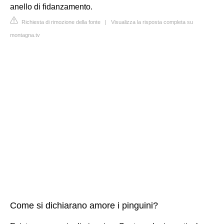
anello di fidanzamento.
Richiesta di rimozione della fonte
|
Visualizza la risposta completa su
montagna.tv
Come si dichiarano amore i pinguini?