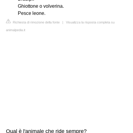
Ghiottone o volverina.
Pesce leone.
Richiesta di rimozione della fonte
|
Visualizza la risposta completa su
animalpedia.it
Qual è l'animale che ride sempre?