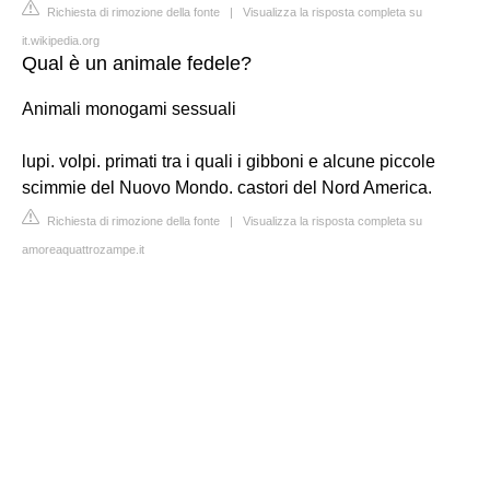
Richiesta di rimozione della fonte
|
Visualizza la risposta completa su
it.wikipedia.org
Qual è un animale fedele?
Animali monogami sessuali
lupi. volpi. primati tra i quali i gibboni e alcune piccole
scimmie del Nuovo Mondo. castori del Nord America.
Richiesta di rimozione della fonte
|
Visualizza la risposta completa su
amoreaquattrozampe.it