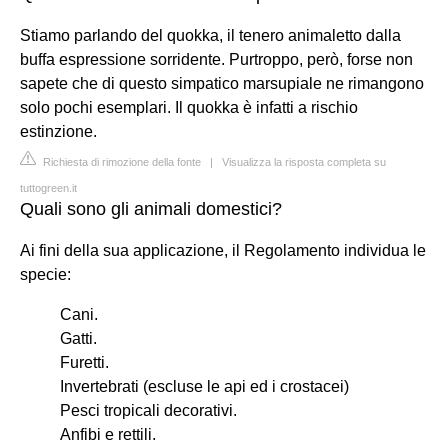
Stiamo parlando del quokka, il tenero animaletto dalla
buffa espressione sorridente. Purtroppo, però, forse non
sapete che di questo simpatico marsupiale ne rimangono
solo pochi esemplari. Il quokka è infatti a rischio
estinzione.
Richiesta di rimozione della fonte
|
Visualizza la risposta completa su
tuttogreen.it
Quali sono gli animali domestici?
Ai fini della sua applicazione, il Regolamento individua le
specie:
Cani.
Gatti.
Furetti.
Invertebrati (escluse le api ed i crostacei)
Pesci tropicali decorativi.
Anfibi e rettili.