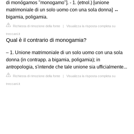
di monógamos "monogamo"]. - 1. (etnol.) [unione
matrimoniale di un solo uomo con una sola donna] ↔
bigamia, poligamia.
Richiesta di rimozione della fonte
|
Visualizza la risposta completa su
treccani.it
Qual è il contrario di monogamia?
– 1. Unione matrimoniale di un solo uomo con una sola
donna (in contrapp. a bigamia, poligamia); in
antropologia, s'intende che tale unione sia ufficialmente...
Richiesta di rimozione della fonte
|
Visualizza la risposta completa su
treccani.it