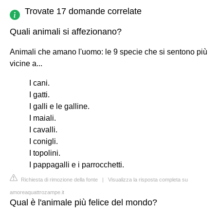
Trovate 17 domande correlate
Quali animali si affezionano?
Animali che amano l'uomo: le 9 specie che si sentono più
vicine a...
I cani.
I gatti.
I galli e le galline.
I maiali.
I cavalli.
I conigli.
I topolini.
I pappagalli e i parrocchetti.
Richiesta di rimozione della fonte
|
Visualizza la risposta completa su
amoreaquattrozampe.it
Qual è l'animale più felice del mondo?