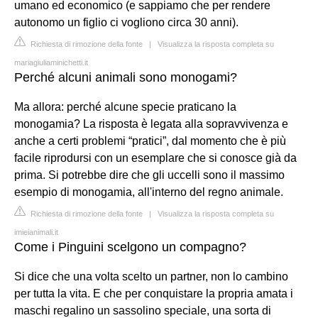
umano ed economico (e sappiamo che per rendere
autonomo un figlio ci vogliono circa 30 anni).
Richiesta di rimozione della fonte
|
Visualizza la risposta completa su
mariagiuliaminichetti.it
Perché alcuni animali sono monogami?
Ma allora: perché alcune specie praticano la
monogamia? La risposta è legata alla sopravvivenza e
anche a certi problemi “pratici”, dal momento che è più
facile riprodursi con un esemplare che si conosce già da
prima. Si potrebbe dire che gli uccelli sono il massimo
esempio di monogamia, all'interno del regno animale.
Richiesta di rimozione della fonte
|
Visualizza la risposta completa su
imieianimali.it
Come i Pinguini scelgono un compagno?
Si dice che una volta scelto un partner, non lo cambino
per tutta la vita. E che per conquistare la propria amata i
maschi regalino un sassolino speciale, una sorta di