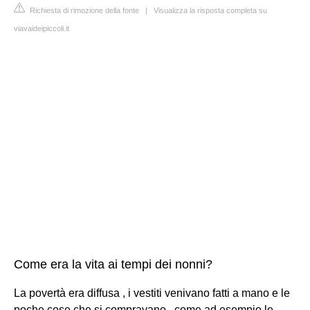
Richiesta di rimozione della fonte
|
Visualizza la risposta completa su
viavaideipiccoli.it
Come era la vita ai tempi dei nonni?
La povertà era diffusa , i vestiti venivano fatti a mano e le
poche cose che si compravano , come ad esempio le