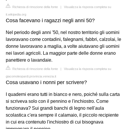
Richiesta di rimozione della fonte
|
Visualizza la risposta completa su
it.wikipedia.org
Cosa facevano i ragazzi negli anni 50?
Nel periodo degli anni '50, nel nostro territorio gli uomini
lavoravano come contadini, falegnami, fabbri, calzolai, le
donne lavoravano a maglia, a volte aiutavano gli uomini
nei lavori agricoli. La maggior parte delle donne erano
panettiere o lavandaie.
Richiesta di rimozione della fonte
|
Visualizza la risposta completa su
giacomoleopardi.provincia.venezia.it
Cosa usavano i nonni per scrivere?
I quaderni erano tutti in bianco e nero, poiché sulla carta
si scriveva solo con il pennino e l'inchiostro. Come
funzionava? Sui grandi banchi di legno nell'aula
scolastica c'era sempre il calamaio, il piccolo recipiente
in cui era contenuto l'inchiostro di cui bisognava
impregnare il pennino.