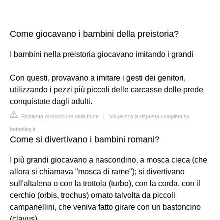
Come giocavano i bambini della preistoria?
I bambini nella preistoria giocavano imitando i grandi
Con questi, provavano a imitare i gesti dei genitori,
utilizzando i pezzi più piccoli delle carcasse delle prede
conquistate dagli adulti.
Richiesta di rimozione della fonte
|
Visualizza la risposta completa su
bebeblog.it
Come si divertivano i bambini romani?
I più grandi giocavano a nascondino, a mosca cieca (che
allora si chiamava "mosca di rame"); si divertivano
sull'altalena o con la trottola (turbo), con la corda, con il
cerchio (orbis, trochus) ornato talvolta da piccoli
campanellini, che veniva fatto girare con un bastoncino
(clavus).