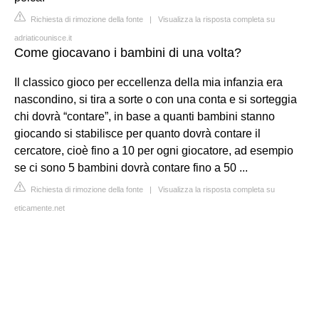
Richiesta di rimozione della fonte
|
Visualizza la risposta completa su
adriaticounisce.it
Come giocavano i bambini di una volta?
Il classico gioco per eccellenza della mia infanzia era
nascondino, si tira a sorte o con una conta e si sorteggia
chi dovrà “contare”, in base a quanti bambini stanno
giocando si stabilisce per quanto dovrà contare il
cercatore, cioè fino a 10 per ogni giocatore, ad esempio
se ci sono 5 bambini dovrà contare fino a 50 ...
Richiesta di rimozione della fonte
|
Visualizza la risposta completa su
eticamente.net