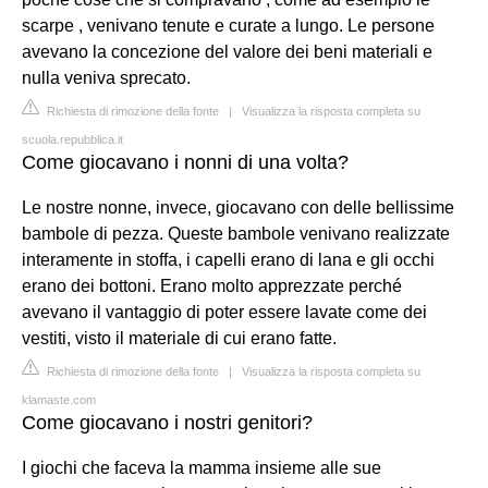
scarpe , venivano tenute e curate a lungo. Le persone
avevano la concezione del valore dei beni materiali e
nulla veniva sprecato.
Richiesta di rimozione della fonte
|
Visualizza la risposta completa su
scuola.repubblica.it
Come giocavano i nonni di una volta?
Le nostre nonne, invece, giocavano con delle bellissime
bambole di pezza. Queste bambole venivano realizzate
interamente in stoffa, i capelli erano di lana e gli occhi
erano dei bottoni. Erano molto apprezzate perché
avevano il vantaggio di poter essere lavate come dei
vestiti, visto il materiale di cui erano fatte.
Richiesta di rimozione della fonte
|
Visualizza la risposta completa su
klamaste.com
Come giocavano i nostri genitori?
I giochi che faceva la mamma insieme alle sue