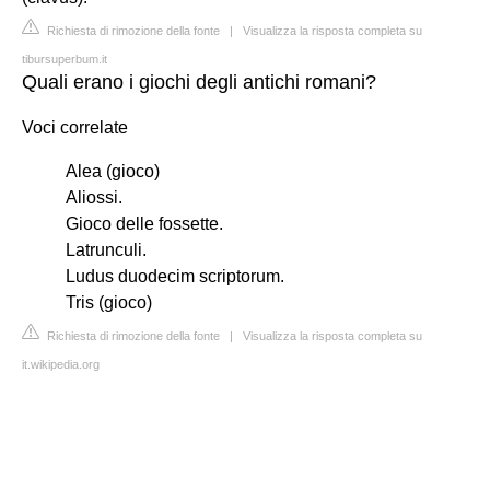
Richiesta di rimozione della fonte
|
Visualizza la risposta completa su
tibursuperbum.it
Quali erano i giochi degli antichi romani?
Voci correlate
Alea (gioco)
Aliossi.
Gioco delle fossette.
Latrunculi.
Ludus duodecim scriptorum.
Tris (gioco)
Richiesta di rimozione della fonte
|
Visualizza la risposta completa su
it.wikipedia.org