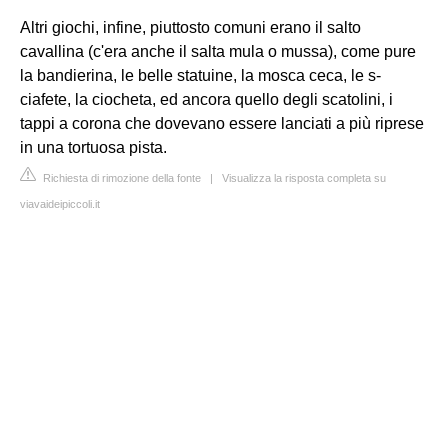
Altri giochi, infine, piuttosto comuni erano il salto
cavallina (c'era anche il salta mula o mussa), come pure
la bandierina, le belle statuine, la mosca ceca, le s-
ciafete, la ciocheta, ed ancora quello degli scatolini, i
tappi a corona che dovevano essere lanciati a più riprese
in una tortuosa pista.
Richiesta di rimozione della fonte
|
Visualizza la risposta completa su
viavaideipiccoli.it