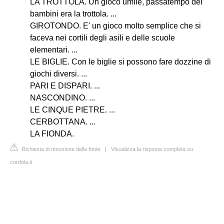
LA TROTTOLA. Un gioco umile, passatempo dei
bambini era la trottola. ...
GIROTONDO. E' un gioco molto semplice che si
faceva nei cortili degli asili e delle scuole
elementari. ...
LE BIGLIE. Con le biglie si possono fare dozzine di
giochi diversi. ...
PARI E DISPARI. ...
NASCONDINO. ...
LE CINQUE PIETRE. ...
CERBOTTANA. ...
LA FIONDA.
Richiesta di rimozione della fonte
|
Visualizza la risposta completa su
cordola.it