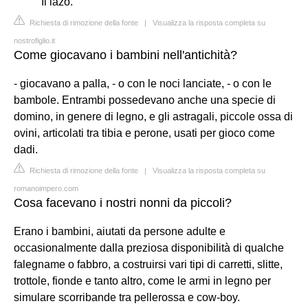
Il lazo.
Richiesta di rimozione della fonte
|
Visualizza la risposta completa su
nostrofiglio.it
Come giocavano i bambini nell'antichità?
- giocavano a palla, - o con le noci lanciate, - o con le
bambole. Entrambi possedevano anche una specie di
domino, in genere di legno, e gli astragali, piccole ossa di
ovini, articolati tra tibia e perone, usati per gioco come
dadi.
Richiesta di rimozione della fonte
|
Visualizza la risposta completa su
romanoimpero.com
Cosa facevano i nostri nonni da piccoli?
Erano i bambini, aiutati da persone adulte e
occasionalmente dalla preziosa disponibilità di qualche
falegname o fabbro, a costruirsi vari tipi di carretti, slitte,
trottole, fionde e tanto altro, come le armi in legno per
simulare scorribande tra pellerossa e cow-boy.