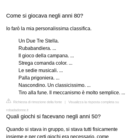
Come si giocava negli anni 80?
Io farò la mia personalissima classifica.
Un Due Tre Stella.
Rubabandiera. ...
Il gioco della campana. ...
Strega comanda color. ...
Le sedie musicali. ...
Palla prigoniera. ...
Nascondino. Un classicissimo. ...
Tiro alla fune. Il meccanismo è molto semplice. ...
Richiesta di rimozione della fonte
|
Visualizza la risposta completa su
robadadonne.it
Quali giochi si facevano negli anni 50?
Quando si stava in gruppo, si stava tutti fisicamente
insieme e per certi giochi era necessario, come