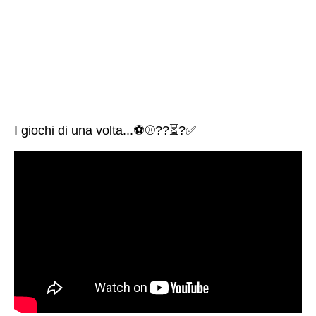
I giochi di una volta...⚽⚾??⏳?✅