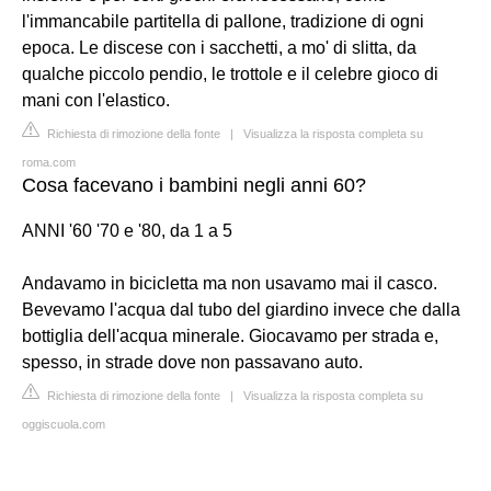
l'immancabile partitella di pallone, tradizione di ogni
epoca. Le discese con i sacchetti, a mo' di slitta, da
qualche piccolo pendio, le trottole e il celebre gioco di
mani con l'elastico.
Richiesta di rimozione della fonte
|
Visualizza la risposta completa su
roma.com
Cosa facevano i bambini negli anni 60?
ANNI '60 '70 e '80, da 1 a 5
Andavamo in bicicletta ma non usavamo mai il casco.
Bevevamo l'acqua dal tubo del giardino invece che dalla
bottiglia dell'acqua minerale. Giocavamo per strada e,
spesso, in strade dove non passavano auto.
Richiesta di rimozione della fonte
|
Visualizza la risposta completa su
oggiscuola.com