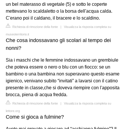
un bel materasso di vegetale (5) e sotto le coperte
mettevano lo scaldaletto o la borsa dell'acqua calda.
C'erano poi il caldano, il bracere e lo scaldino.
Richiesta di rimozione della fonte
|
Visualizza la risposta completa su
museoterritorio.it
Che cosa indossavano gli scolari al tempo dei
nonni?
Sia i maschi che le femmine indossavano un grembiule
che poteva essere o nero o blu con un fiocco: se un
bambino o una bambina non superavano questo esame
igienico, venivano subito “invitati” a lavarsi con il catino
presente in classe,che si doveva riempire con l'apposita
brocca, piena di acqua fredda.
Richiesta di rimozione della fonte
|
Visualizza la risposta completa su
lettore.org
Come si gioca a fulmine?
Avete mai provato a giocare ad “acchiappa fulmine”? Il