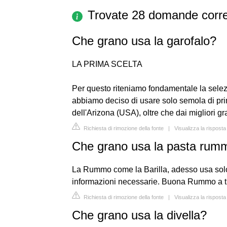
Trovate 28 domande corre
Che grano usa la garofalo?
LA PRIMA SCELTA
Per questo riteniamo fondamentale la selez
abbiamo deciso di usare solo semola di pri
dell'Arizona (USA), oltre che dai migliori gra
Richiesta di rimozione della fonte
|
Visualizza la rispost
Che grano usa la pasta rum
La Rummo come la Barilla, adesso usa solo 
informazioni necessarie. Buona Rummo a tu
Richiesta di rimozione della fonte
|
Visualizza la rispos
Che grano usa la divella?