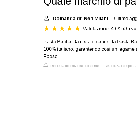
Quale marchio di pa
Domanda di: Neri Milani
| Ultimo agg
Valutazione: 4.6/5
(
35 vot
Pasta Barilla
Da circa un anno, la Pasta Bar
100% italiano, garantendo così un legame anc
Paese.
Richiesta di rimozione della fonte
|
Visualizza la risposta