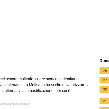
Doma
29
el settore molitorio, cuore storico e identitario
37
 centenaria, La Molisana ha scelto di valorizzare la
39
alternativi alla pastificazione, per cui è
31
 completa su lamolisana.it