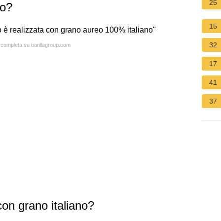
25
lo?
15
lo è realizzata con grano aureo 100% italiano"
32
a completa su barillagroup.com
17
41
37
con grano italiano?