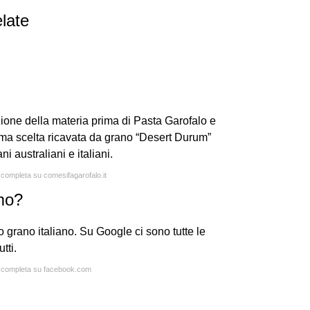
late
ione della materia prima di Pasta Garofalo e
ma scelta ricavata da grano “Desert Durum”
ni australiani e italiani.
a completa su comesifagarofalo.it
mo?
grano italiano. Su Google ci sono tutte le
tti.
ta completa su facebook.com