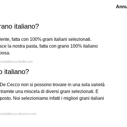
Annu
rano italiano?
nte, fatta con 100% grani italiani selezionati.
sce la nostra pasta, fatta con grano 100% italiano
rposa.
a completa su barilla.com
 italiano?
a De Cecco non si possono trovare in una sola varietà
 tramite una miscela di diversi grani selezionati. E
osto. Noi selezioniamo infatti i migliori grani italiani
ta completa su dececco.com