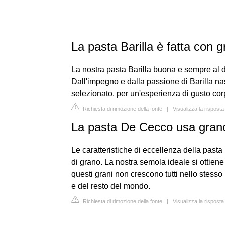
La pasta Barilla è fatta con g
La nostra pasta Barilla buona e sempre al de
Dall'impegno e dalla passione di Barilla na
selezionato, per un'esperienza di gusto co
Richiesta di rimozione della fonte
|
Visualizza la rispost
La pasta De Cecco usa grano
Le caratteristiche di eccellenza della past
di grano. La nostra semola ideale si ottiene
questi grani non crescono tutti nello stesso p
e del resto del mondo.
Richiesta di rimozione della fonte
|
Visualizza la rispos