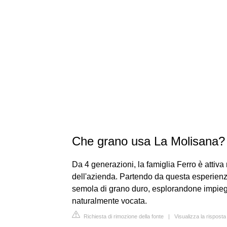
Che grano usa La Molisana?
Da 4 generazioni, la famiglia Ferro è attiva n
dell'azienda. Partendo da questa esperienza
semola di grano duro, esplorandone impieghi 
naturalmente vocata.
Richiesta di rimozione della fonte
|
Visualizza la risposta