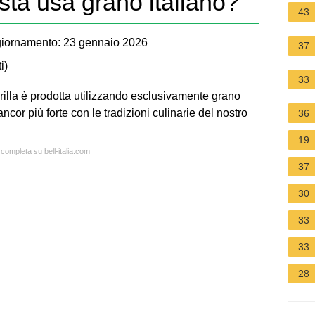
sta usa grano italiano?
43
iornamento: 23 gennaio 2026
37
i
)
33
illa è prodotta utilizzando esclusivamente grano
or più forte con le tradizioni culinarie del nostro
36
19
 completa su bell-italia.com
37
30
33
33
28