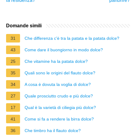
la residenza?
partorire?
Domande simili
31
Che differenza c'è tra la patata e la patata dolce?
43
Come dare il buongiorno in modo dolce?
25
Che vitamine ha la patata dolce?
35
Quali sono le origini del flauto dolce?
34
A cosa è dovuta la voglia di dolce?
27
Quale prosciutto crudo e più dolce?
17
Qual è la varietà di ciliegia più dolce?
41
Come si fa a rendere la birra dolce?
36
Che timbro ha il flauto dolce?