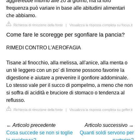
aggirerebbe intorno alle 20 al giorno, ma la loro
frequenza può variare in base alle abitudini alimentari
che abbiamo.
Richiesta di rimozione della fonte
|
Visualizza la risposta completa su focus.it
Come fare le scoregge per sgonfiare la pancia?
RIMEDI CONTRO L'AEROFAGIA
Tisane al finocchio, alla melissa, all'anice, alla menta o
un tè leggero con un po' di limone possono favorire la
digestione e aiutare a prevenire il gonfiore addominale.
Lo stesso vale per il succo di pompelmo, a meno che non
si soffra di acidità e bruciore di stomaco o tendenza al
reflusso.
Richiesta di rimozione della fonte
|
Visualizza la risposta completa su geffer.it
←
Articolo precedente
Articolo successivo
→
Cosa succede se non si toglie
Quanti soldi servono per