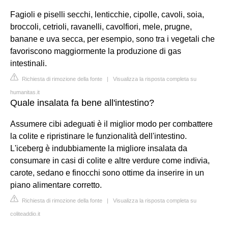
Fagioli e piselli secchi, lenticchie, cipolle, cavoli, soia,
broccoli, cetrioli, ravanelli, cavolfiori, mele, prugne,
banane e uva secca, per esempio, sono tra i vegetali che
favoriscono maggiormente la produzione di gas
intestinali.
Richiesta di rimozione della fonte
|
Visualizza la risposta completa su
humanitas.it
Quale insalata fa bene all'intestino?
Assumere cibi adeguati è il miglior modo per combattere
la colite e ripristinare le funzionalità dell'intestino.
L'iceberg è indubbiamente la migliore insalata da
consumare in casi di colite e altre verdure come indivia,
carote, sedano e finocchi sono ottime da inserire in un
piano alimentare corretto.
Richiesta di rimozione della fonte
|
Visualizza la risposta completa su
coliteaddio.it