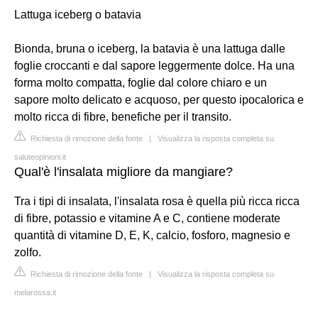
Lattuga iceberg o batavia
Bionda, bruna o iceberg, la batavia è una lattuga dalle
foglie croccanti e dal sapore leggermente dolce. Ha una
forma molto compatta, foglie dal colore chiaro e un
sapore molto delicato e acquoso, per questo ipocalorica e
molto ricca di fibre, benefiche per il transito.
Richiesta di rimozione della fonte
|
Visualizza la risposta completa su
saluteopinioni.it
Qual'è l'insalata migliore da mangiare?
Tra i tipi di insalata, l'insalata rosa è quella più ricca ricca
di fibre, potassio e vitamine A e C, contiene moderate
quantità di vitamine D, E, K, calcio, fosforo, magnesio e
zolfo.
Richiesta di rimozione della fonte
|
Visualizza la risposta completa su
melarossa.it