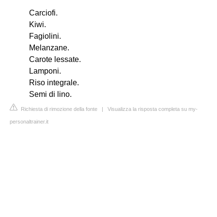
Carciofi.
Kiwi.
Fagiolini.
Melanzane.
Carote lessate.
Lamponi.
Riso integrale.
Semi di lino.
Richiesta di rimozione della fonte
|
Visualizza la risposta completa su my-
personaltrainer.it