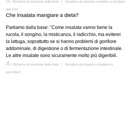
Richiesta di rimozione della fonte
|
Visualizza la risposta completa su foodpal-
app.com
Che insalata mangiare a dieta?
Partiamo dalla base: "Come insalata vanno bene la
rucola, il songino, la misticanza, il radicchio, ma eviterei
la lattuga, soprattutto se si hanno problemi di gonfiore
addominale, di digestione o di fermentazione intestinale.
Le altre insalate sono sicuramente molto più digeribili.
Richiesta di rimozione della fonte
|
Visualizza la risposta completa su
gazzetta.it