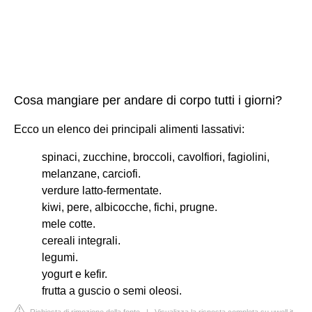
Cosa mangiare per andare di corpo tutti i giorni?
Ecco un elenco dei principali alimenti lassativi:
spinaci, zucchine, broccoli, cavolfiori, fagiolini,
melanzane, carciofi.
verdure latto-fermentate.
kiwi, pere, albicocche, fichi, prugne.
mele cotte.
cereali integrali.
legumi.
yogurt e kefir.
frutta a guscio o semi oleosi.
Richiesta di rimozione della fonte
|
Visualizza la risposta completa su uwell.it