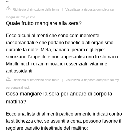
...
Richiesta di rimozione della fonte
|
Visualizza la risposta completa su
magazine.misya.info
Quale frutto mangiare alla sera?
Ecco alcuni alimenti che sono comunemente
raccomandati e che portano beneficio all'organismo
durante la notte: Mela, banana, peram cigliegie:
smorzano l'appetito e non appesantiscono lo stomaco.
Mirtilli: ricchi di amminoacidi essenziali, vitamine,
antiossidanti.
Richiesta di rimozione della fonte
|
Visualizza la risposta completa su my-
personaltrainer.it
Cosa mangiare la sera per andare di corpo la
mattina?
Ecco una lista di alimenti particolarmente indicati contro
la stitichezza che, se assunti a cena, possono favorire il
regolare transito intestinale del mattino: