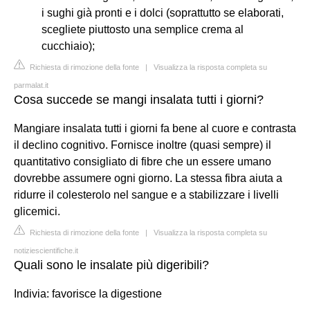
i sughi già pronti e i dolci (soprattutto se elaborati,
scegliete piuttosto una semplice crema al
cucchiaio);
Richiesta di rimozione della fonte
|
Visualizza la risposta completa su
parmalat.it
Cosa succede se mangi insalata tutti i giorni?
Mangiare insalata tutti i giorni fa bene al cuore e contrasta
il declino cognitivo. Fornisce inoltre (quasi sempre) il
quantitativo consigliato di fibre che un essere umano
dovrebbe assumere ogni giorno. La stessa fibra aiuta a
ridurre il colesterolo nel sangue e a stabilizzare i livelli
glicemici.
Richiesta di rimozione della fonte
|
Visualizza la risposta completa su
notiziescientifiche.it
Quali sono le insalate più digeribili?
Indivia: favorisce la digestione