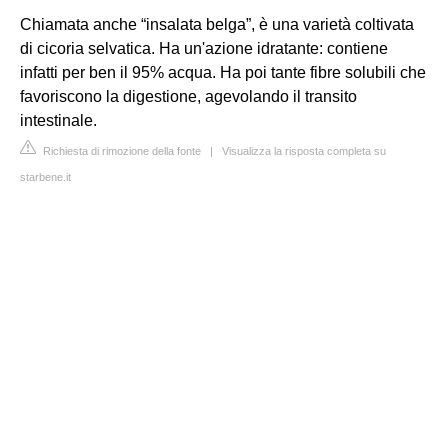
Chiamata anche “insalata belga”, è una varietà coltivata
di cicoria selvatica. Ha un'azione idratante: contiene
infatti per ben il 95% acqua. Ha poi tante fibre solubili che
favoriscono la digestione, agevolando il transito
intestinale.
Richiesta di rimozione della fonte
|
Visualizza la risposta completa su
starbene.it