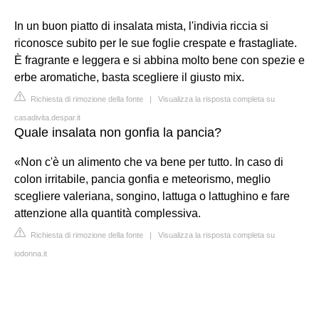
In un buon piatto di insalata mista, l'indivia riccia si
riconosce subito per le sue foglie crespate e frastagliate.
È fragrante e leggera e si abbina molto bene con spezie e
erbe aromatiche, basta scegliere il giusto mix.
Richiesta di rimozione della fonte
|
Visualizza la risposta completa su
casadivita.despar.it
Quale insalata non gonfia la pancia?
«Non c'è un alimento che va bene per tutto. In caso di
colon irritabile, pancia gonfia e meteorismo, meglio
scegliere valeriana, songino, lattuga o lattughino e fare
attenzione alla quantità complessiva.
Richiesta di rimozione della fonte
|
Visualizza la risposta completa su
iodonna.it