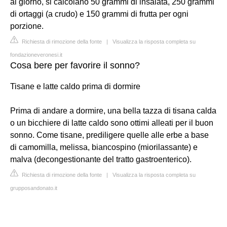
al giorno, si calcolano 50 grammi di insalata, 250 grammi
di ortaggi (a crudo) e 150 grammi di frutta per ogni
porzione.
Richiesta di rimozione della fonte
|
Visualizza la risposta completa su
fondazioneveronesi.it
Cosa bere per favorire il sonno?
Tisane e latte caldo prima di dormire
Prima di andare a dormire, una bella tazza di tisana calda
o un bicchiere di latte caldo sono ottimi alleati per il buon
sonno. Come tisane, prediligere quelle alle erbe a base
di camomilla, melissa, biancospino (miorilassante) e
malva (decongestionante del tratto gastroenterico).
Richiesta di rimozione della fonte
|
Visualizza la risposta completa su
grupposandonato.it