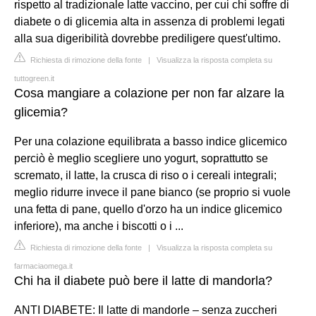
rispetto al tradizionale latte vaccino, per cui chi soffre di
diabete o di glicemia alta in assenza di problemi legati
alla sua digeribilità dovrebbe prediligere quest'ultimo.
Richiesta di rimozione della fonte
|
Visualizza la risposta completa su
tuttogreen.it
Cosa mangiare a colazione per non far alzare la
glicemia?
Per una colazione equilibrata a basso indice glicemico
perciò è meglio scegliere uno yogurt, soprattutto se
scremato, il latte, la crusca di riso o i cereali integrali;
meglio ridurre invece il pane bianco (se proprio si vuole
una fetta di pane, quello d'orzo ha un indice glicemico
inferiore), ma anche i biscotti o i ...
Richiesta di rimozione della fonte
|
Visualizza la risposta completa su
farmaciaomega.it
Chi ha il diabete può bere il latte di mandorla?
ANTI DIABETE: Il latte di mandorle – senza zuccheri