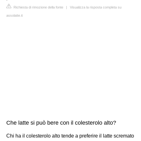
Richiesta di rimozione della fonte
|
Visualizza la risposta completa su
assolatte.it
Che latte si può bere con il colesterolo alto?
Chi ha il colesterolo alto tende a preferire il latte scremato