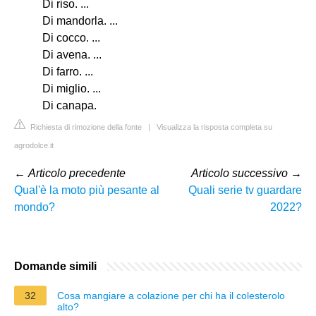
Di riso. ...
Di mandorla. ...
Di cocco. ...
Di avena. ...
Di farro. ...
Di miglio. ...
Di canapa.
Richiesta di rimozione della fonte
|
Visualizza la risposta completa su
agrodolce.it
←
Articolo precedente
Articolo successivo
→
Qual'è la moto più pesante al
Quali serie tv guardare
mondo?
2022?
Domande simili
32
Cosa mangiare a colazione per chi ha il colesterolo
alto?