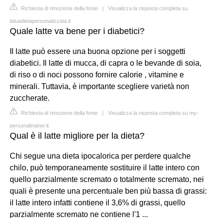
Richiesta di rimozione della fonte
|
Visualizza la risposta completa su
latuadietapersonalizzata.it
Quale latte va bene per i diabetici?
Il latte può essere una buona opzione per i soggetti
diabetici. Il latte di mucca, di capra o le bevande di soia,
di riso o di noci possono fornire calorie , vitamine e
minerali. Tuttavia, è importante scegliere varietà non
zuccherate.
Richiesta di rimozione della fonte
|
Visualizza la risposta completa su my-
personaltrainer.it
Qual è il latte migliore per la dieta?
Chi segue una dieta ipocalorica per perdere qualche
chilo, può temporaneamente sostituire il latte intero con
quello parzialmente scremato o totalmente scremato, nei
quali è presente una percentuale ben più bassa di grassi:
il latte intero infatti contiene il 3,6% di grassi, quello
parzialmente scremato ne contiene l'1 ...