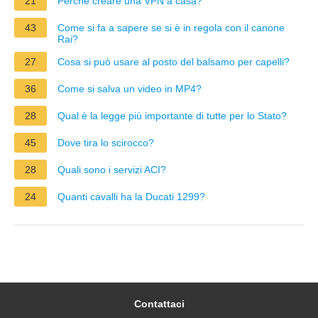
21
Perché creare una VPN a casa?
43
Come si fa a sapere se si è in regola con il canone
Rai?
27
Cosa si può usare al posto del balsamo per capelli?
36
Come si salva un video in MP4?
28
Qual è la legge più importante di tutte per lo Stato?
45
Dove tira lo scirocco?
28
Quali sono i servizi ACI?
24
Quanti cavalli ha la Ducati 1299?
Contattaci