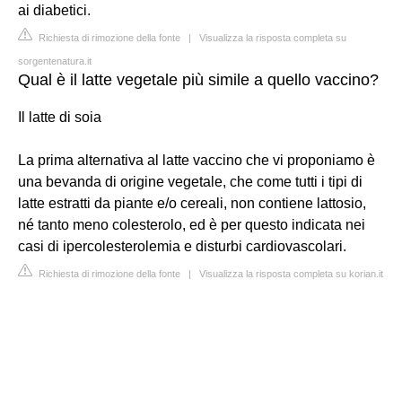
ai diabetici.
Richiesta di rimozione della fonte
|
Visualizza la risposta completa su
sorgentenatura.it
Qual è il latte vegetale più simile a quello vaccino?
Il latte di soia
La prima alternativa al latte vaccino che vi proponiamo è
una bevanda di origine vegetale, che come tutti i tipi di
latte estratti da piante e/o cereali, non contiene lattosio,
né tanto meno colesterolo, ed è per questo indicata nei
casi di ipercolesterolemia e disturbi cardiovascolari.
Richiesta di rimozione della fonte
|
Visualizza la risposta completa su korian.it