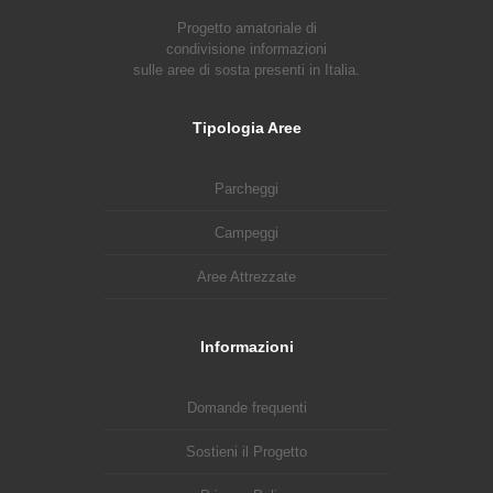
Progetto amatoriale di
condivisione informazioni
sulle aree di sosta presenti in Italia.
Tipologia Aree
Parcheggi
Campeggi
Aree Attrezzate
Informazioni
Domande frequenti
Sostieni il Progetto