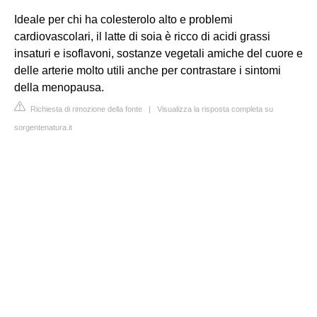
Ideale per chi ha colesterolo alto e problemi
cardiovascolari, il latte di soia è ricco di acidi grassi
insaturi e isoflavoni, sostanze vegetali amiche del cuore e
delle arterie molto utili anche per contrastare i sintomi
della menopausa.
Richiesta di rimozione della fonte
|
Visualizza la risposta completa su
sorgentenatura.it