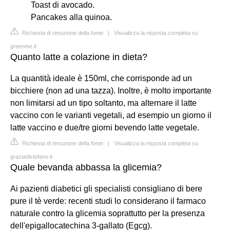
Toast di avocado.
Pancakes alla quinoa.
Richiesta di rimozione della fonte
|
Visualizza la risposta completa su
greenme.it
Quanto latte a colazione in dieta?
La quantità ideale è 150ml, che corrisponde ad un
bicchiere (non ad una tazza). Inoltre, è molto importante
non limitarsi ad un tipo soltanto, ma alternare il latte
vaccino con le varianti vegetali, ad esempio un giorno il
latte vaccino e due/tre giorni bevendo latte vegetale.
Richiesta di rimozione della fonte
|
Visualizza la risposta completa su
graziadistefano.it
Quale bevanda abbassa la glicemia?
Ai pazienti diabetici gli specialisti consigliano di bere
pure il tè verde: recenti studi lo considerano il farmaco
naturale contro la glicemia soprattutto per la presenza
dell'epigallocatechina 3-gallato (Egcg).