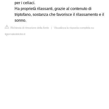
per i celiaci.
Ha proprietà rilassanti, grazie al contenuto di
triptofano, sostanza che favorisce il rilassamento e il
sonno.
Richiesta di rimozione della fonte
|
Visualizza la risposta completa su
ilgiornaledelcibo.it