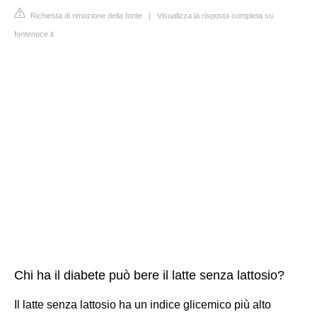
Richiesta di rimozione della fonte
|
Visualizza la risposta completa su
fontenoce.it
Chi ha il diabete può bere il latte senza lattosio?
Il latte senza lattosio ha un indice glicemico più alto