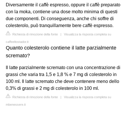
Diversamente il caffè espresso, oppure il caffè preparato
con la moka, contiene una dose molto minima di questi
due componenti. Di conseguenza, anche chi soffre di
colesterolo, può tranquillamente bere caffè espresso.
Richiesta di rimozione della fonte
|
Visualizza la risposta completa su
caffeeltostador.it
Quanto colesterolo contiene il latte parzialmente
scremato?
Il latte parzialmente scremato con una concentrazione di
grassi che varia tra 1,5 e 1,8 % e 7 mg di colesterolo in
100 ml. Il latte scremato che deve contenere meno dello
0,3% di grassi e 2 mg di colesterolo in 100 ml.
Richiesta di rimozione della fonte
|
Visualizza la risposta completa su
mbenessere.it