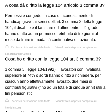
A cosa dà diritto la legge 104 articolo 3 comma 3?
Permessi e congedo: in caso di riconoscimento di
handicap grave ai sensi dell'art. 3 comma 3 della legge
104, il disabile e il familiare ed affine entro il 2° grado
hanno diritto ad un permesso retribuito di tre giorni al
mese da fruire in modalità continuativa o frazionata.
Richiesta di rimozione della fonte
|
Visualizza la risposta completa su
casartigianiabruzzo.it
Cosa ho diritto con la legge 104 art 3 comma 3?
3 comma 3, legge 104/1992). I lavoratori con invalidità
superiore al 74% o sordi hanno diritto a richiedere, per
ciascun anno effettivamente lavorato, due mesi di
contributi figurativi (fino ad un totale di cinque anni) utili ai
fini pensionistici.
Richiesta di rimozione della fonte
|
Visualizza la risposta completa su
handylex.org