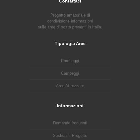
Contattaci
Progetto amatoriale di
condivisione informazioni
sulle aree di sosta presenti in Italia.
Tipologia Aree
Parcheggi
Campeggi
Aree Attrezzate
Informazioni
Domande frequenti
Sostieni il Progetto