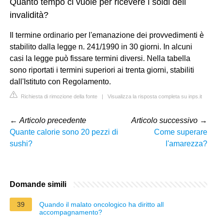
Quanto tempo ci vuole per ricevere i soldi dell
invalidità?
Il termine ordinario per l'emanazione dei provvedimenti è
stabilito dalla legge n. 241/1990 in 30 giorni. In alcuni
casi la legge può fissare termini diversi. Nella tabella
sono riportati i termini superiori ai trenta giorni, stabiliti
dall'Istituto con Regolamento.
Richiesta di rimozione della fonte
|
Visualizza la risposta completa su inps.it
←
Articolo precedente
Articolo successivo
→
Quante calorie sono 20 pezzi di
Come superare
sushi?
l'amarezza?
Domande simili
39
Quando il malato oncologico ha diritto all
accompagnamento?