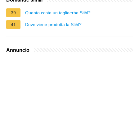
39
Quanto costa un tagliaerba Stihl?
41
Dove viene prodotta la Stihl?
Annuncio