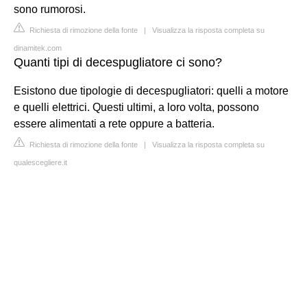
sono rumorosi.
Richiesta di rimozione della fonte
|
Visualizza la risposta completa su
dinamitek.com
Quanti tipi di decespugliatore ci sono?
Esistono due tipologie di decespugliatori: quelli a motore
e quelli elettrici. Questi ultimi, a loro volta, possono
essere alimentati a rete oppure a batteria.
Richiesta di rimozione della fonte
|
Visualizza la risposta completa su
qualescegliere.it