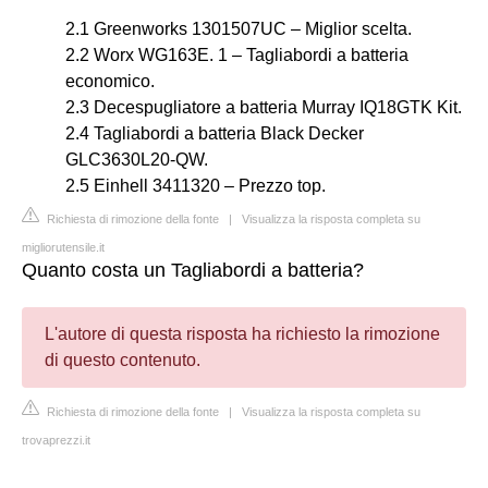
2.1 Greenworks 1301507UC – Miglior scelta.
2.2 Worx WG163E. 1 – Tagliabordi a batteria
economico.
2.3 Decespugliatore a batteria Murray IQ18GTK Kit.
2.4 Tagliabordi a batteria Black Decker
GLC3630L20-QW.
2.5 Einhell 3411320 – Prezzo top.
Richiesta di rimozione della fonte
|
Visualizza la risposta completa su
migliorutensile.it
Quanto costa un Tagliabordi a batteria?
L'autore di questa risposta ha richiesto la rimozione
di questo contenuto.
Richiesta di rimozione della fonte
|
Visualizza la risposta completa su
trovaprezzi.it