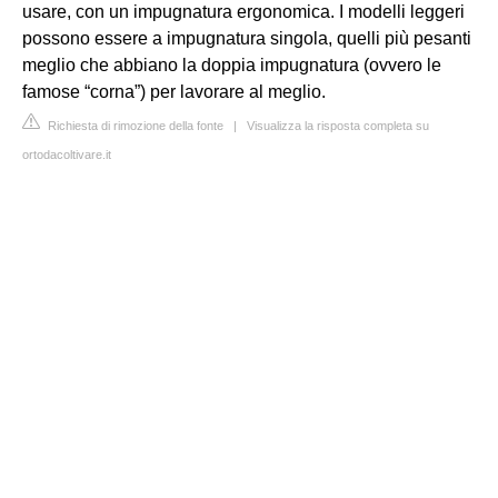
usare, con un impugnatura ergonomica. I modelli leggeri
possono essere a impugnatura singola, quelli più pesanti
meglio che abbiano la doppia impugnatura (ovvero le
famose “corna”) per lavorare al meglio.
Richiesta di rimozione della fonte
|
Visualizza la risposta completa su
ortodacoltivare.it