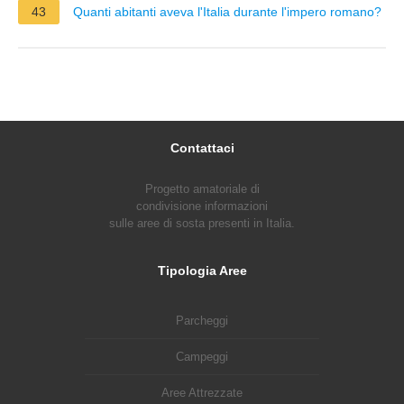
43
Quanti abitanti aveva l'Italia durante l'impero romano?
Contattaci
Progetto amatoriale di
condivisione informazioni
sulle aree di sosta presenti in Italia.
Tipologia Aree
Parcheggi
Campeggi
Aree Attrezzate