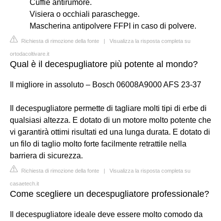
Cuffie antirumore.
Visiera o occhiali paraschegge.
Mascherina antipolvere FFPI in caso di polvere.
Richiesta di rimozione della fonte
|
Visualizza la risposta completa su
ortodacoltivare.it
Qual è il decespugliatore più potente al mondo?
Il migliore in assoluto – Bosch 06008A9000 AFS 23-37
Il decespugliatore permette di tagliare molti tipi di erbe di
qualsiasi altezza. E dotato di un motore molto potente che
vi garantirà ottimi risultati ed una lunga durata. E dotato di
un filo di taglio molto forte facilmente retrattile nella
barriera di sicurezza.
Richiesta di rimozione della fonte
|
Visualizza la risposta completa su
casaetech.it
Come scegliere un decespugliatore professionale?
Il decespugliatore ideale deve essere molto comodo da