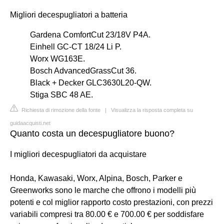
Migliori decespugliatori a batteria
Gardena ComfortCut 23/18V P4A.
Einhell GC-CT 18/24 Li P.
Worx WG163E.
Bosch AdvancedGrassCut 36.
Black + Decker GLC3630L20-QW.
Stiga SBC 48 AE.
Richiesta di rimozione della fonte
|
Visualizza la risposta completa su
guidaacquisti.net
Quanto costa un decespugliatore buono?
I migliori decespugliatori da acquistare
Honda, Kawasaki, Worx, Alpina, Bosch, Parker e
Greenworks sono le marche che offrono i modelli più
potenti e col miglior rapporto costo prestazioni, con prezzi
variabili compresi tra 80.00 € e 700.00 € per soddisfare