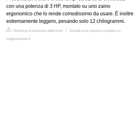
con una potenza di 3 HP, montato su uno zaino
ergonomico che lo rende comodissimo da usare. È inoltre
estremamente leggero, pesando solo 12 chilogrammi.
Richiesta di rimozione della fonte
|
Visualizza la risposta completa su
migliorutensile.it