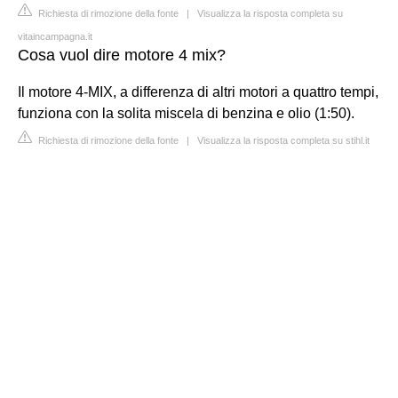
Richiesta di rimozione della fonte
|
Visualizza la risposta completa su
vitaincampagna.it
Cosa vuol dire motore 4 mix?
Il motore 4-MIX, a differenza di altri motori a quattro tempi,
funziona con la solita miscela di benzina e olio (1:50).
Richiesta di rimozione della fonte
|
Visualizza la risposta completa su stihl.it