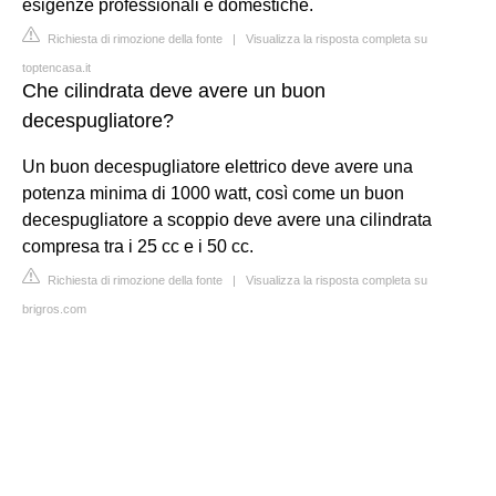
esigenze professionali e domestiche.
Richiesta di rimozione della fonte
|
Visualizza la risposta completa su
toptencasa.it
Che cilindrata deve avere un buon
decespugliatore?
Un buon decespugliatore elettrico deve avere una
potenza minima di 1000 watt, così come un buon
decespugliatore a scoppio deve avere una cilindrata
compresa tra i 25 cc e i 50 cc.
Richiesta di rimozione della fonte
|
Visualizza la risposta completa su
brigros.com