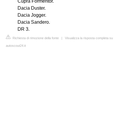
Cupra Formentor.
Dacia Duster.
Dacia Jogger.
Dacia Sandero.
DR 3.
Richiesta di rimozione della fonte
|
Visualizza la risposta completa su
autoscout24.it