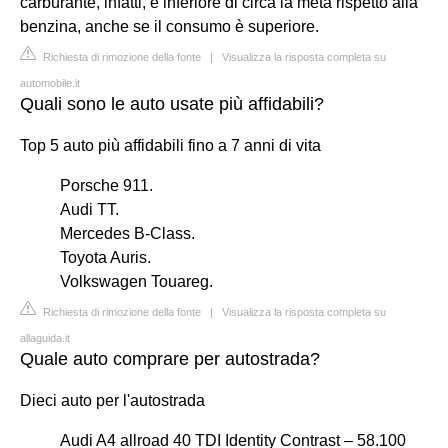
carburante, infatti, è inferiore di circa la metà rispetto alla
benzina, anche se il consumo è superiore.
Richiesta di rimozione della fonte
|
Visualizza la risposta completa su
automobile.it
Quali sono le auto usate più affidabili?
Top 5 auto più affidabili fino a 7 anni di vita
Porsche 911.
Audi TT.
Mercedes B-Class.
Toyota Auris.
Volkswagen Touareg.
Richiesta di rimozione della fonte
|
Visualizza la risposta completa su
allaguida.it
Quale auto comprare per autostrada?
Dieci auto per l'autostrada
Audi A4 allroad 40 TDI Identity Contrast – 58.100