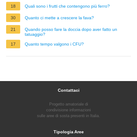
18
Quali sono i frutti che contengono più ferro?
30
Quanto ci mette a crescere la fava?
21
Quando posso fare la doccia dopo aver fatto un
tatuaggio?
17
Quanto tempo valgono i CFU?
Contattaci
Progetto amatoriale di
condivisione informazioni
sulle aree di sosta presenti in Italia.
Tipologia Aree