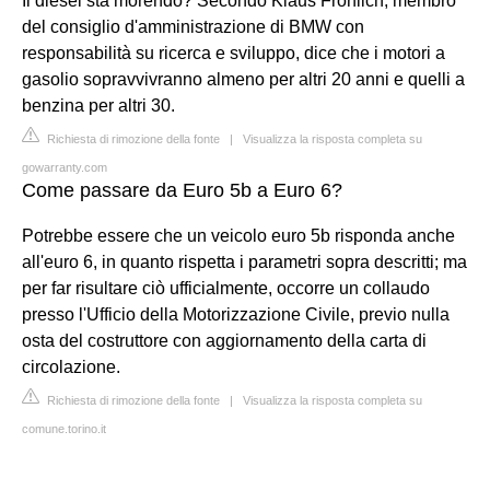
Il diesel sta morendo? Secondo Klaus Fröhlich, membro
del consiglio d'amministrazione di BMW con
responsabilità su ricerca e sviluppo, dice che i motori a
gasolio sopravvivranno almeno per altri 20 anni e quelli a
benzina per altri 30.
Richiesta di rimozione della fonte
|
Visualizza la risposta completa su
gowarranty.com
Come passare da Euro 5b a Euro 6?
Potrebbe essere che un veicolo euro 5b risponda anche
all'euro 6, in quanto rispetta i parametri sopra descritti; ma
per far risultare ciò ufficialmente, occorre un collaudo
presso l'Ufficio della Motorizzazione Civile, previo nulla
osta del costruttore con aggiornamento della carta di
circolazione.
Richiesta di rimozione della fonte
|
Visualizza la risposta completa su
comune.torino.it