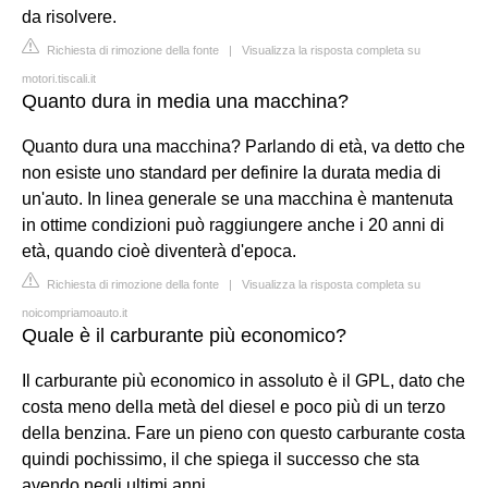
da risolvere.
Richiesta di rimozione della fonte
|
Visualizza la risposta completa su
motori.tiscali.it
Quanto dura in media una macchina?
Quanto dura una macchina? Parlando di età, va detto che
non esiste uno standard per definire la durata media di
un'auto. In linea generale se una macchina è mantenuta
in ottime condizioni può raggiungere anche i 20 anni di
età, quando cioè diventerà d'epoca.
Richiesta di rimozione della fonte
|
Visualizza la risposta completa su
noicompriamoauto.it
Quale è il carburante più economico?
Il carburante più economico in assoluto è il GPL, dato che
costa meno della metà del diesel e poco più di un terzo
della benzina. Fare un pieno con questo carburante costa
quindi pochissimo, il che spiega il successo che sta
avendo negli ultimi anni.