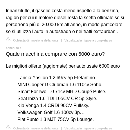
Innanzitutto, il gasolio costa meno rispetto alla benzina,
ragion per cui il motore diesel resta la scelta ottimale se si
percorrono più di 20.000 km all'anno, in modo particolare
se si utilizza l'auto in autostrada o nei tratti extraurbani.
Richiesta di rimozione della fonte
|
Visualizza la risposta completa su
zancauto.it
Quale macchina comprare con 6000 euro?
Le migliori offerte (aggiornate) per auto usate 6000 euro
Lancia Ypsilon 1.2 69cv 5p Elefantino.
MINI Cooper D Clubman 1.6 110cv Soho.
Smart ForTwo 1.0 71cv MHD Coupé Pulse.
Seat Ibiza 1.6 TDI 105CV CR 5p Style.
Kia Venga 1.4 CRDi 90CV Fullsky.
Volkswagen Golf 1.6 100cv 3p. ...
Fiat Punto 1.3 MJT 75CV 5p Lounge.
Richiesta di rimozione della fonte
|
Visualizza la risposta completa su