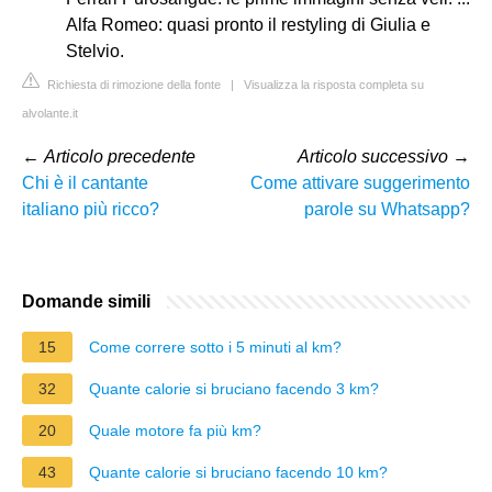
Alfa Romeo: quasi pronto il restyling di Giulia e
Stelvio.
Richiesta di rimozione della fonte
|
Visualizza la risposta completa su
alvolante.it
←
Articolo precedente
Articolo successivo
→
Chi è il cantante
Come attivare suggerimento
italiano più ricco?
parole su Whatsapp?
Domande simili
15
Come correre sotto i 5 minuti al km?
32
Quante calorie si bruciano facendo 3 km?
20
Quale motore fa più km?
43
Quante calorie si bruciano facendo 10 km?