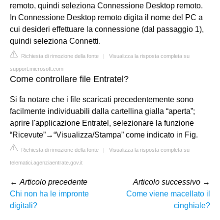
remoto, quindi seleziona Connessione Desktop remoto.
In Connessione Desktop remoto digita il nome del PC a
cui desideri effettuare la connessione (dal passaggio 1),
quindi seleziona Connetti.
Richiesta di rimozione della fonte
|
Visualizza la risposta completa su
support.microsoft.com
Come controllare file Entratel?
Si fa notare che i file scaricati precedentemente sono
facilmente individuabili dalla cartellina gialla “aperta”;
aprire l'applicazione Entratel, selezionare la funzione
“Ricevute”→“Visualizza/Stampa” come indicato in Fig.
Richiesta di rimozione della fonte
|
Visualizza la risposta completa su
telematici.agenziaentrate.gov.it
←
Articolo precedente
Articolo successivo
→
Chi non ha le impronte
Come viene macellato il
digitali?
cinghiale?