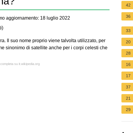
una?
42
36
mo aggiornamento: 18 luglio 2022
i
)
33
ra. Il suo nome proprio viene talvolta utilizzato, per
20
e sinonimo di satellite anche per i corpi celesti che
28
 completa su it.wikipedia.org
16
17
37
21
29