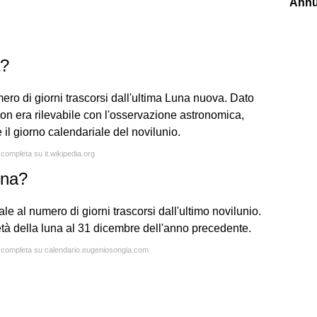
Annu
a?
mero di giorni trascorsi dall'ultima Luna nuova. Dato
non era rilevabile con l'osservazione astronomica,
se il giorno calendariale del novilunio.
 completa su it.wikipedia.org
una?
ale al numero di giorni trascorsi dall'ultimo novilunio.
'età della luna al 31 dicembre dell'anno precedente.
ta completa su calendario.eugeniosongia.com