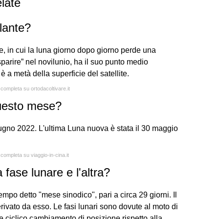
late
alante?
te, in cui la luna giorno dopo giorno perde una
 “sparire” nel novilunio, ha il suo punto medio
è a metà della superficie del satellite.
 completa su ortodacoltivare.it
uesto mese?
gno 2022. L'ultima Luna nuova è stata il 30 maggio
 completa su viaggio-in-cina.it
 fase lunare e l'altra?
 tempo detto "mese sinodico", pari a circa 29 giorni. Il
ivato da esso. Le fasi lunari sono dovute al moto di
 ciclico cambiamento di posizione rispetto alla