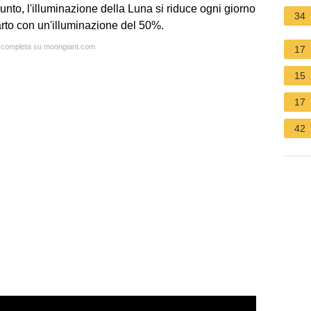
unto, l'illuminazione della Luna si riduce ogni giorno
34
arto con un'illuminazione del 50%.
ta completa su moongiant.com
17
15
17
42