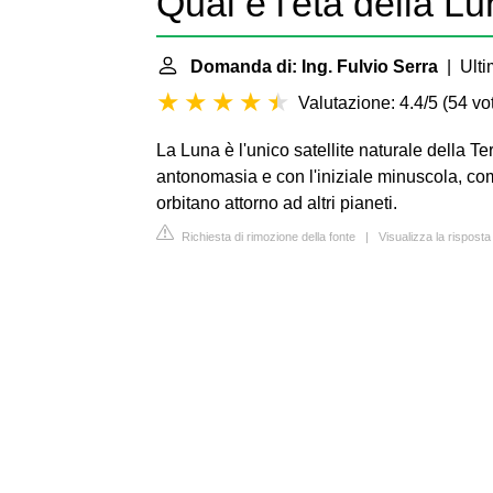
Qual è l'età della L
Domanda di: Ing. Fulvio Serra
| Ulti
Valutazione: 4.4/5
(
54 vot
La Luna è l'unico satellite naturale della Ter
antonomasia e con l'iniziale minuscola, com
orbitano attorno ad altri pianeti.
Richiesta di rimozione della fonte
|
Visualizza la risposta