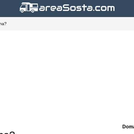
Luna?
Doma