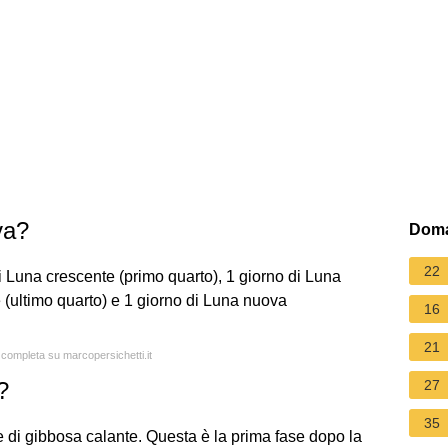
va?
Doma
22
i Luna crescente (primo quarto), 1 giorno di Luna
e (ultimo quarto) e 1 giorno di Luna nuova
16
21
a completa su marcopersichetti.it
?
27
35
e di gibbosa calante. Questa è la prima fase dopo la