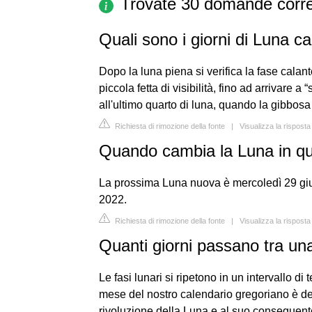
Trovate 30 domande corre
Quali sono i giorni di Luna c
Dopo la luna piena si verifica la fase calan
piccola fetta di visibilità, fino ad arrivare a
all'ultimo quarto di luna, quando la gibbosa 
Richiesta di rimozione della fonte
|
Visualizza la risposta
Quando cambia la Luna in q
La prossima Luna nuova è mercoledì 29 giu
2022.
Richiesta di rimozione della fonte
|
Visualizza la risposta
Quanti giorni passano tra una
Le fasi lunari si ripetono in un intervallo di
mese del nostro calendario gregoriano è der
rivoluzione della Luna e al suo conseguente