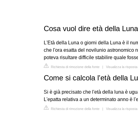
Cosa vuol dire età della Lun
L'Età della Luna o giorni della Luna è il nu
che l'ora esatta del novilunio astronomico 
poteva risultare difficile stabilire quale fos
Richiesta di rimozione della fonte
|
Visualizza la risposta
Come si calcola l'età della L
Si è già precisato che l'età della luna è ugu
L'epatta relativa a un determinato anno è l
Richiesta di rimozione della fonte
|
Visualizza la rispos