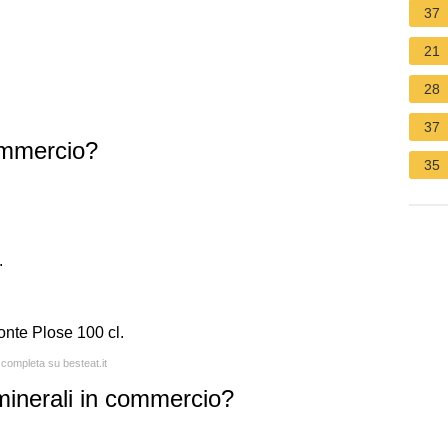
37
21
28
37
ommercio?
35
.
onte Plose 100 cl.
 completa su besteat.it
 minerali in commercio?