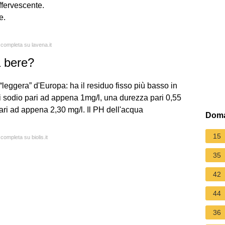
ffervescente.
e.
 completa su lavena.it
a bere?
leggera” d'Europa: ha il residuo fisso più basso in
i sodio pari ad appena 1mg/l, una durezza pari 0,55
 pari ad appena 2,30 mg/l. Il PH dell'acqua
Doma
15
 completa su biolis.it
35
42
44
36