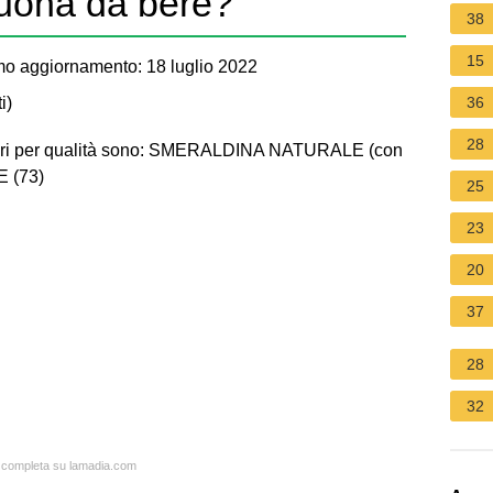
buona da bere?
38
15
mo aggiornamento: 18 luglio 2022
i
)
36
28
gliori per qualità sono: SMERALDINA NATURALE (con
 (73)
25
23
20
37
28
32
ta completa su lamadia.com