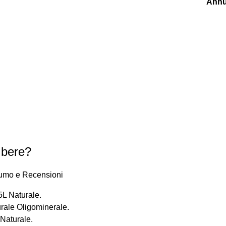
Annu
 bere?
sumo e Recensioni
5L Naturale.
rale Oligominerale.
 Naturale.