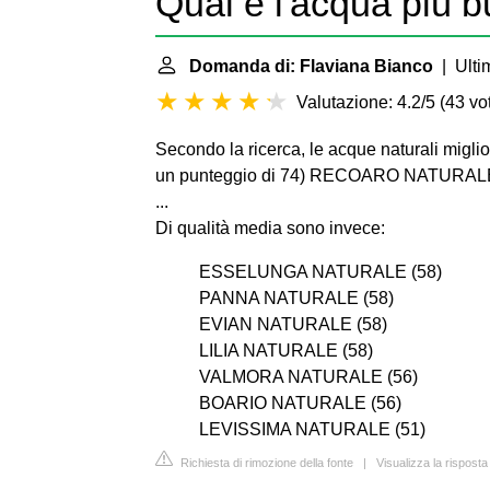
Qual è l'acqua più 
Domanda di: Flaviana Bianco
| Ulti
Valutazione: 4.2/5
(
43 vot
Secondo la ricerca, le acque naturali mi
un punteggio di 74) RECOARO NATURALE
...
Di qualità media sono invece:
ESSELUNGA NATURALE (58)
PANNA NATURALE (58)
EVIAN NATURALE (58)
LILIA NATURALE (58)
VALMORA NATURALE (56)
BOARIO NATURALE (56)
LEVISSIMA NATURALE (51)
Richiesta di rimozione della fonte
|
Visualizza la rispos