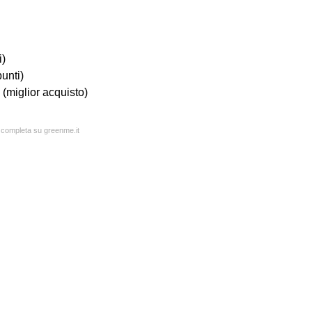
)
nti)
miglior acquisto)
a completa su greenme.it