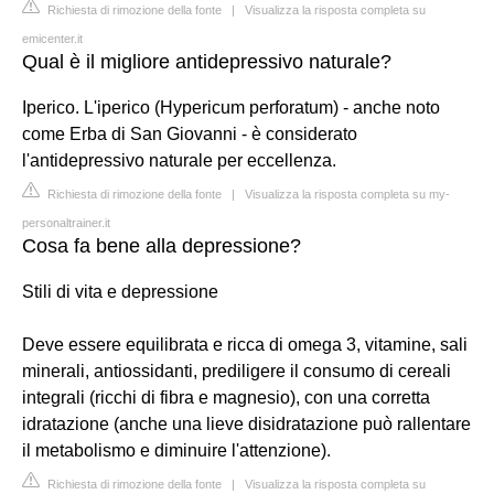
Richiesta di rimozione della fonte
|
Visualizza la risposta completa su
emicenter.it
Qual è il migliore antidepressivo naturale?
Iperico. L'iperico (Hypericum perforatum) - anche noto
come Erba di San Giovanni - è considerato
l'antidepressivo naturale per eccellenza.
Richiesta di rimozione della fonte
|
Visualizza la risposta completa su my-
personaltrainer.it
Cosa fa bene alla depressione?
Stili di vita e depressione
Deve essere equilibrata e ricca di omega 3, vitamine, sali
minerali, antiossidanti, prediligere il consumo di cereali
integrali (ricchi di fibra e magnesio), con una corretta
idratazione (anche una lieve disidratazione può rallentare
il metabolismo e diminuire l'attenzione).
Richiesta di rimozione della fonte
|
Visualizza la risposta completa su