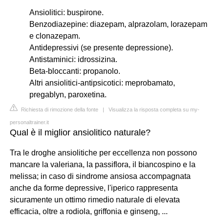
Ansiolitici: buspirone.
Benzodiazepine: diazepam, alprazolam, lorazepam
e clonazepam.
Antidepressivi (se presente depressione).
Antistaminici: idrossizina.
Beta-bloccanti: propanolo.
Altri ansiolitici-antipsicotici: meprobamato,
pregablyn, paroxetina.
Richiesta di rimozione della fonte
|
Visualizza la risposta completa su my-
personaltrainer.it
Qual è il miglior ansiolitico naturale?
Tra le droghe ansiolitiche per eccellenza non possono
mancare la valeriana, la passiflora, il biancospino e la
melissa; in caso di sindrome ansiosa accompagnata
anche da forme depressive, l'iperico rappresenta
sicuramente un ottimo rimedio naturale di elevata
efficacia, oltre a rodiola, griffonia e ginseng, ...