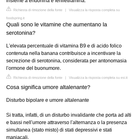
insieme a endorfina e feniletilamina.
Richiesta di rimozione della fonte
|
Visualizza la risposta completa su
foodspring.it
Quali sono le vitamine che aumentano la
serotonina?
L'elevata percentuale di vitamina B9 e di acido folico
contenuta nella banana contribuisce a incentivare la
secrezione di serotonina, considerata per antonomasia
l'ormone del buonumore.
Richiesta di rimozione della fonte
|
Visualizza la risposta completa su esi.it
Cosa significa umore altalenante?
Disturbo bipolare e umore altalenante
Si tratta, infatti, di un disturbo invalidante che porta ad alti
e bassi nell'umore attraverso l'alternanza o la presenza
simultanea (stato misto) di stati depressivi e stati
maniacali.