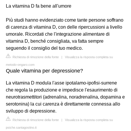
La vitamina D fa bene all'umore
Più studi hanno evidenziato come tante persone soffrano
di carenza di vitamina D, con delle ripercussioni a livello
umorale. Ricordati che l'integrazione alimentare di
vitamina D, benché consigliata, va fatta sempre
seguendo il consiglio del tuo medico.
Richiesta di rimozione della fonte
|
Visualizza la risposta completa su
metodo-ongaro.com
Quale vitamina per depressione?
La vitamina D modula l'asse ipotalamo-ipofisi-surrene
che regola la produzione e impedisce l'esaurimento di
neurotrasmettitori (adrenalina, noradrenalina, dopamina e
serotonina) la cui carenza è direttamente connessa allo
sviluppo di depressione.
Richiesta di rimozione della fonte
|
Visualizza la risposta completa su
psiche.santagostino.it