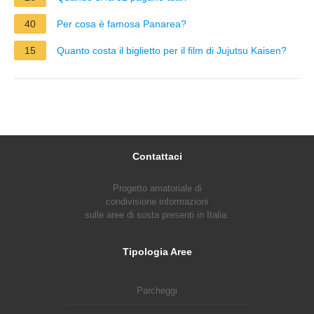
40
Per cosa è famosa Panarea?
15
Quanto costa il biglietto per il film di Jujutsu Kaisen?
Contattaci
Progetto amatoriale di
condivisione informazioni
sulle aree di sosta presenti in Italia.
Tipologia Aree
Parcheggi