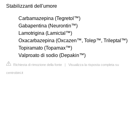
Stabilizzanti dell'umore
Carbamazepina (Tegretol™)
Gabapentina (Neurontin™)
Lamotrigina (Lamictal™)
Oxacarbazepina (Oxcazen™, Tolep™, Trileptal™)
Topiramato (Topamax™)
Valproato di sodio (Depakin™)
Richiesta di rimozione della fonte
|
Visualizza la risposta completa su
centrobini.it