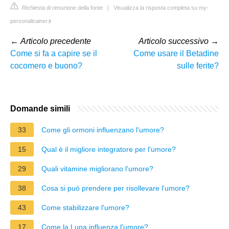
Richiesta di rimozione della fonte
|
Visualizza la risposta completa su my-
personaltrainer.it
←
Articolo precedente
Articolo successivo
→
Come si fa a capire se il
Come usare il Betadine
cocomero e buono?
sulle ferite?
Domande simili
33
Come gli ormoni influenzano l'umore?
15
Qual è il migliore integratore per l'umore?
29
Quali vitamine migliorano l'umore?
38
Cosa si può prendere per risollevare l'umore?
43
Come stabilizzare l'umore?
17
Come la Luna influenza l'umore?