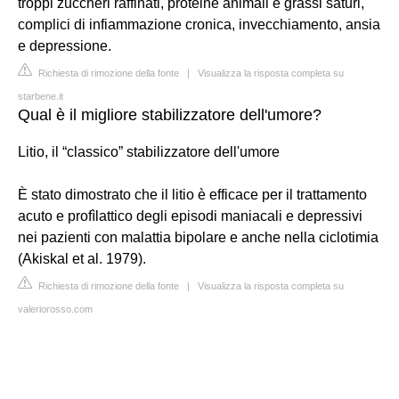
troppi zuccheri raffinati, proteine animali e grassi saturi,
complici di infiammazione cronica, invecchiamento, ansia
e depressione.
Richiesta di rimozione della fonte
|
Visualizza la risposta completa su
starbene.it
Qual è il migliore stabilizzatore dell'umore?
Litio, il “classico” stabilizzatore dell'umore
È stato dimostrato che il litio è efficace per il trattamento
acuto e profìlattico degli episodi maniacali e depressivi
nei pazienti con malattia bipolare e anche nella ciclotimia
(Akiskal et al. 1979).
Richiesta di rimozione della fonte
|
Visualizza la risposta completa su
valeriorosso.com