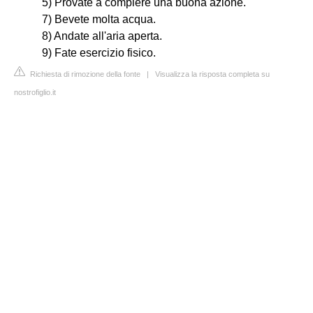
5) Provate a compiere una buona azione.
7) Bevete molta acqua.
8) Andate all'aria aperta.
9) Fate esercizio fisico.
Richiesta di rimozione della fonte
|
Visualizza la risposta completa su
nostrofiglio.it