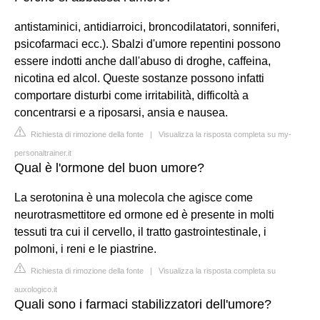
antistaminici, antidiarroici, broncodilatatori, sonniferi,
psicofarmaci ecc.). Sbalzi d'umore repentini possono
essere indotti anche dall'abuso di droghe, caffeina,
nicotina ed alcol. Queste sostanze possono infatti
comportare disturbi come irritabilità, difficoltà a
concentrarsi e a riposarsi, ansia e nausea.
Richiesta di rimozione della fonte
|
Visualizza la risposta completa su my-
personaltrainer.it
Qual è l'ormone del buon umore?
La serotonina è una molecola che agisce come
neurotrasmettitore ed ormone ed è presente in molti
tessuti tra cui il cervello, il tratto gastrointestinale, i
polmoni, i reni e le piastrine.
Richiesta di rimozione della fonte
|
Visualizza la risposta completa su
auxologico.it
Quali sono i farmaci stabilizzatori dell'umore?