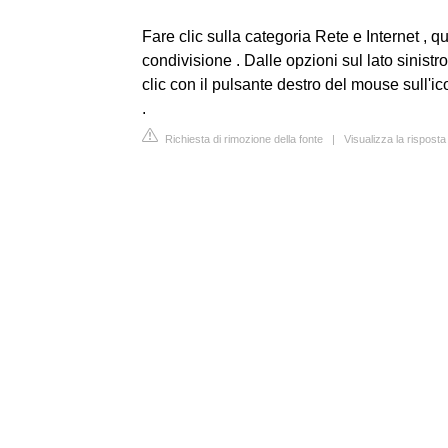
Fare clic sulla categoria Rete e Internet , 
condivisione . Dalle opzioni sul lato sinist
clic con il pulsante destro del mouse sull'ic
.
Richiesta di rimozione della fonte
|
Visualizza la rispos