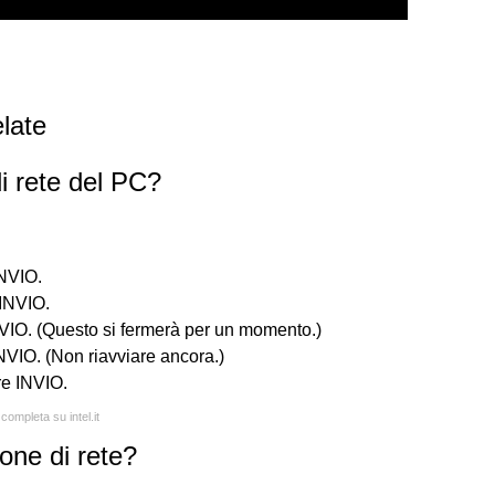
late
i rete del PC?
INVIO.
 INVIO.
NVIO. (Questo si fermerà per un momento.)
INVIO. (Non riavviare ancora.)
re INVIO.
completa su intel.it
one di rete?