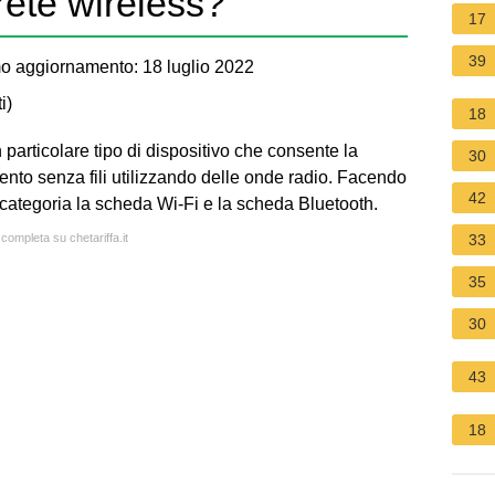
rete wireless?
17
39
o aggiornamento: 18 luglio 2022
i
)
18
n particolare tipo di dispositivo che consente la
30
to senza fili utilizzando delle onde radio. Facendo
42
categoria la scheda Wi-Fi e la scheda Bluetooth.
 completa su chetariffa.it
33
35
30
43
18