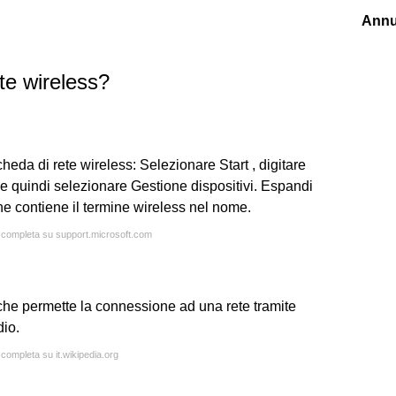
Annu
te wireless?
heda di rete wireless: Selezionare Start , digitare
a e quindi selezionare Gestione dispositivi. Espandi
e contiene il termine wireless nel nome.
a completa su support.microsoft.com
he permette la connessione ad una rete tramite
dio.
 completa su it.wikipedia.org