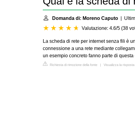
Qual è la scheda di 
Domanda di: Moreno Caputo
| Ultim
Valutazione: 4.6/5
(
38 vot
La scheda di rete per internet senza fili è u
connessione a una rete mediante collegamen
un esempio concreto fanno parte di questa 
Richiesta di rimozione della fonte
|
Visualizza la risposta