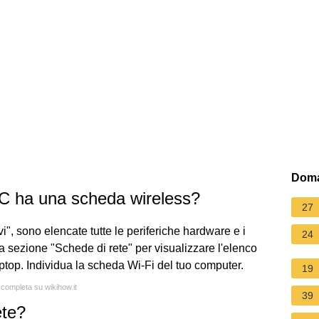
Doma
PC ha una scheda wireless?
27
vi", sono elencate tutte le periferiche hardware e i
24
la sezione "Schede di rete" per visualizzare l'elenco
 laptop. Individua la scheda Wi-Fi del tuo computer.
19
 completa su wikihow.it
39
ete?