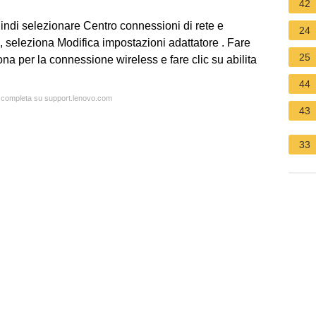
42
quindi selezionare Centro connessioni di rete e
24
ro, seleziona Modifica impostazioni adattatore . Fare
25
ona per la connessione wireless e fare clic su abilita
44
ta completa su support.lenovo.com
43
33