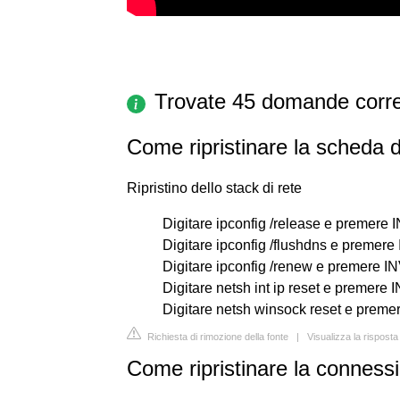
Trovate 45 domande corre
Come ripristinare la scheda d
Ripristino dello stack di rete
Digitare ipconfig /release e premere 
Digitare ipconfig /flushdns e premere
Digitare ipconfig /renew e premere I
Digitare netsh int ip reset e premere 
Digitare netsh winsock reset e preme
Richiesta di rimozione della fonte
|
Visualizza la risposta 
Come ripristinare la connessi