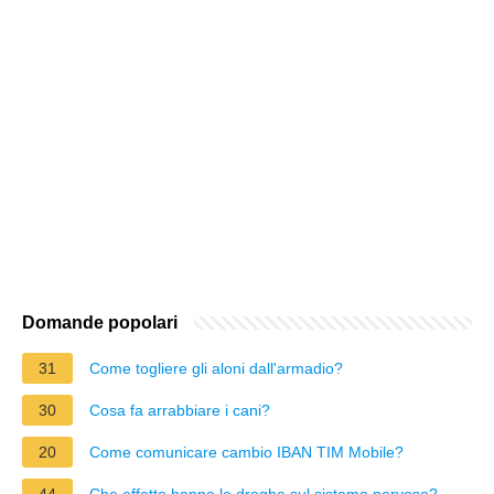
Domande popolari
31
Come togliere gli aloni dall'armadio?
30
Cosa fa arrabbiare i cani?
20
Come comunicare cambio IBAN TIM Mobile?
44
Che effetto hanno le droghe sul sistema nervoso?