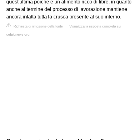
quest'ultima poichè è un alimento ricco di fibre, in quanto
anche al termine del processo di lavorazione mantiene
ancora intatta tutta la crusca presente al suo interno.
Richiesta di rimozione della fonte
|
Visualizza la risposta completa su
cefalunews.org