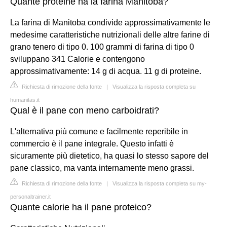
Quante proteine ha la farina Manitoba?
La farina di Manitoba condivide approssimativamente le
medesime caratteristiche nutrizionali delle altre farine di
grano tenero di tipo 0. 100 grammi di farina di tipo 0
sviluppano 341 Calorie e contengono
approssimativamente: 14 g di acqua. 11 g di proteine.
Richiesta di rimozione della fonte
|
Visualizza la risposta completa su
humanitas.it
Qual è il pane con meno carboidrati?
L'alternativa più comune e facilmente reperibile in
commercio è il pane integrale. Questo infatti è
sicuramente più dietetico, ha quasi lo stesso sapore del
pane classico, ma vanta internamente meno grassi.
Richiesta di rimozione della fonte
|
Visualizza la risposta completa su my-
personaltrainer.it
Quante calorie ha il pane proteico?