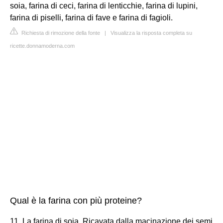
soia, farina di ceci, farina di lenticchie, farina di lupini,
farina di piselli, farina di fave e farina di fagioli.
Richiesta di rimozione della fonte
|
Visualizza la risposta completa su
ricette.donnamoderna.com
Qual è la farina con più proteine?
11. La farina di soia. Ricavata dalla macinazione dei semi