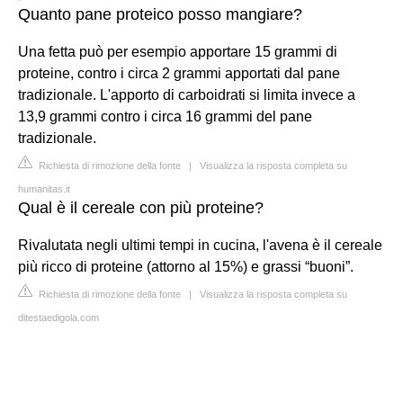
Quanto pane proteico posso mangiare?
Una fetta può per esempio apportare 15 grammi di
proteine, contro i circa 2 grammi apportati dal pane
tradizionale. L'apporto di carboidrati si limita invece a
13,9 grammi contro i circa 16 grammi del pane
tradizionale.
Richiesta di rimozione della fonte
|
Visualizza la risposta completa su
humanitas.it
Qual è il cereale con più proteine?
Rivalutata negli ultimi tempi in cucina, l'avena è il cereale
più ricco di proteine (attorno al 15%) e grassi “buoni”.
Richiesta di rimozione della fonte
|
Visualizza la risposta completa su
ditestaedigola.com