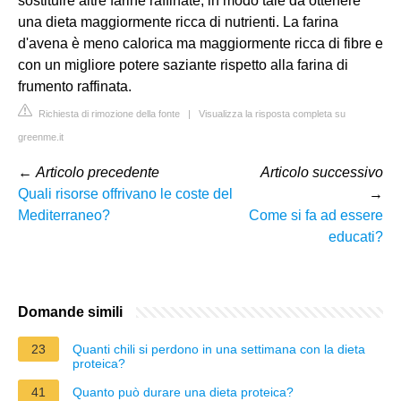
sostituire altre farine raffinate, in modo tale da ottenere
una dieta maggiormente ricca di nutrienti. La farina
d'avena è meno calorica ma maggiormente ricca di fibre e
con un migliore potere saziante rispetto alla farina di
frumento raffinata.
Richiesta di rimozione della fonte
|
Visualizza la risposta completa su
greenme.it
←
Articolo precedente
Articolo successivo
Quali risorse offrivano le coste del
→
Mediterraneo?
Come si fa ad essere
educati?
Domande simili
23
Quanti chili si perdono in una settimana con la dieta
proteica?
41
Quanto può durare una dieta proteica?