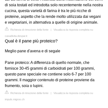
di soia tostati ed introdotta solo recentemente nella nostra
cucina, questa varietà di farina è tra le più ricche di
proteine, aspetto che la rende molto utilizzata dai vegani
e vegetariani, in alternativa a quelle di origine animale.
Richiesta di rimozione della fonte
|
Visualizza la risposta completa su
casadivita.despar.it
Qual è il pane più proteico?
Meglio pane d'avena e di segale
Pane proteico: A differenza di quello normale, che
fornisce 30-45 grammi di carboidrati per 100 grammi,
questo pane speciale ne contiene solo 6-7 per 100
grammi. Il maggior contenuto di proteine proviene da
frumento, soia o lupini.
Richiesta di rimozione della fonte
|
Visualizza la risposta completa su
impuls.migros.ch