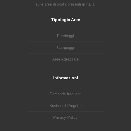
sulle aree di sosta presenti in Italia.
Tipologia Aree
Parcheggi
Campeggi
Aree Attrezzate
Informazioni
Domande frequenti
Sostieni il Progetto
Privacy Policy