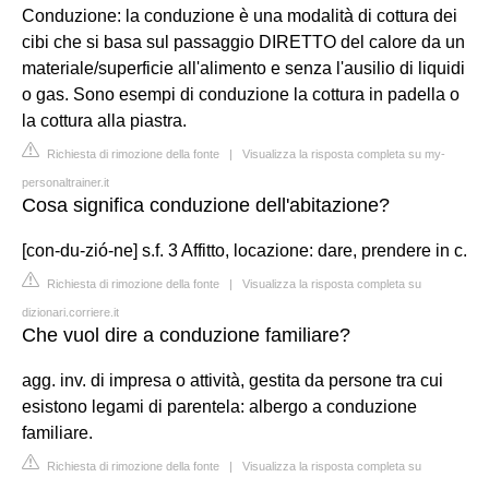
Conduzione: la conduzione è una modalità di cottura dei
cibi che si basa sul passaggio DIRETTO del calore da un
materiale/superficie all'alimento e senza l'ausilio di liquidi
o gas. Sono esempi di conduzione la cottura in padella o
la cottura alla piastra.
Richiesta di rimozione della fonte
|
Visualizza la risposta completa su my-
personaltrainer.it
Cosa significa conduzione dell'abitazione?
[con-du-zió-ne] s.f. 3 Affitto, locazione: dare, prendere in c.
Richiesta di rimozione della fonte
|
Visualizza la risposta completa su
dizionari.corriere.it
Che vuol dire a conduzione familiare?
agg. inv. di impresa o attività, gestita da persone tra cui
esistono legami di parentela: albergo a conduzione
familiare.
Richiesta di rimozione della fonte
|
Visualizza la risposta completa su