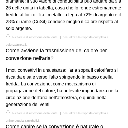
diamante: il suo valore di conducibilità può andare da 9 a
26 delle unità in tabella, cosa che lo rende estremamente
freddo al tocco. Tra i metalli, la lega al 72% di argento e il
28% di rame (CuSil) conduce meglio il calore rispetto al
solo argento.
Richiesta di rimozione della fonte
|
Visualizza la risposta completa su
scienzainrete.it
Come avviene la trasmissione del calore per
convezione nell'aria?
I moti convettivi in una stanza: l'aria sopra il calorifero si
riscalda e sale verso l'alto spingendo in basso quella
fredda. La convezione, come meccanismo di
propagazione del calore, ha notevole impor- tanza nella
circolazione dell'aria nell'atmosfera, e quindi nella
generazione dei venti.
Richiesta di rimozione della fonte
|
Visualizza la risposta completa su
online.scuola.zanichelli.it
Come capire se la convezione è naturale o