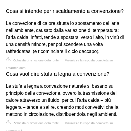
Cosa si intende per riscaldamento a convenzione?
La convezione di calore sfrutta lo spostamento dell'aria
nell'ambiente, causato dalla variazione di temperatura:
l'aria calda, infatti, tende a spostarsi verso l'alto, in virtù di
una densità minore, per poi scendere una volta
raffreddatasi (e ricominciare il ciclo daccapo).
Richiesta di rimozione della fonte
|
Visualizza la risposta completa su
zetalinea.com
Cosa vuol dire stufa a legna a convenzione?
Le stufe a legna a convezione naturale si basano sul
principio della convezione, ovvero la trasmissione del
calore attraverso un fluido, per cui l'aria calda – più
leggera – tende a salire, creando moti convettivi che la
mettono in circolazione, distribuendola negli ambienti.
Richiesta di rimozione della fonte
|
Visualizza la risposta completa su
tuttogreen.it