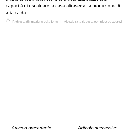
capacitá di riscaldare la casa attraverso la produzione di
aria calda.
Richiesta di rimozione della fonte
|
Visualizza la risposta completa su aduro.it
←
Articolo precedente
Articolo successivo
→