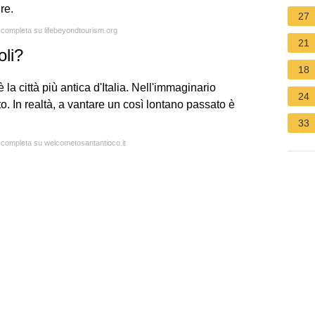
re.
27
a completa su lifebeyondtourism.org
21
oli?
18
 la città più antica d'Italia. Nell'immaginario
24
o. In realtà, a vantare un così lontano passato è
33
a completa su welcometosantantioco.it