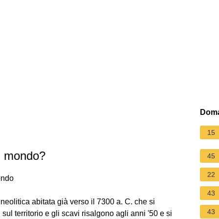
Doma
15
del mondo?
45
22
mondo
43
eolitica abitata già verso il 7300 a. C. che si
43
 sul territorio e gli scavi risalgono agli anni '50 e si