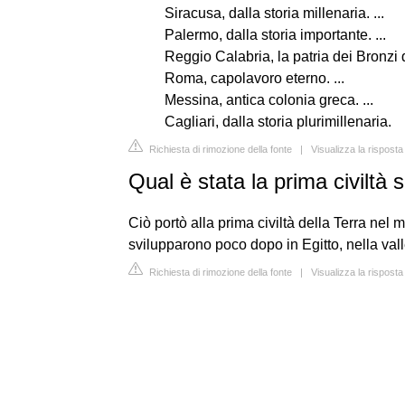
Siracusa, dalla storia millenaria. ...
Palermo, dalla storia importante. ...
Reggio Calabria, la patria dei Bronzi d
Roma, capolavoro eterno. ...
Messina, antica colonia greca. ...
Cagliari, dalla storia plurimillenaria.
Richiesta di rimozione della fonte
|
Visualizza la risposta
Qual è stata la prima civiltà 
Ciò portò alla prima civiltà della Terra nel me
svilupparono poco dopo in Egitto, nella vall
Richiesta di rimozione della fonte
|
Visualizza la risposta