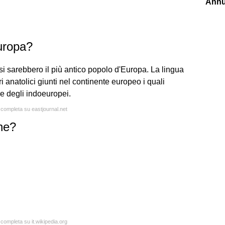
Annu
Europa?
i sarebbero il più antico popolo d'Europa. La lingua
i anatolici giunti nel continente europeo i quali
ie degli indoeuropei.
a completa su eastjournal.net
che?
 completa su it.wikipedia.org