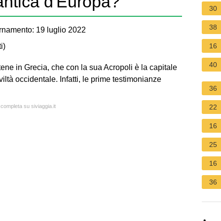
 antica d'Europa?
30
38
rnamento: 19 luglio 2022
i
)
16
40
ene in Grecia, che con la sua Acropoli è la capitale
iltà occidentale. Infatti, le prime testimonianze
36
 completa su siviaggia.it
22
16
25
16
36