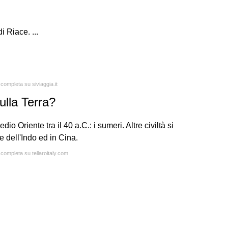
i Riace. ...
 completa su siviaggia.it
sulla Terra?
dio Oriente tra il 40 a.C.: i sumeri. Altre civiltà si
e dell'Indo ed in Cina.
 completa su tellaroitaly.com