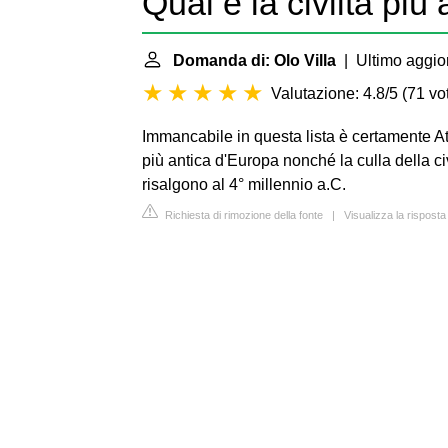
Qual è la civiltà più
Domanda di: Olo Villa
| Ultimo aggio
Valutazione: 4.8/5
(
71 vot
Immancabile in questa lista è certamente At
più antica d'Europa nonché la culla della civ
risalgono al 4° millennio a.C.
Richiesta di rimozione della fonte
|
Visualizza la risposta