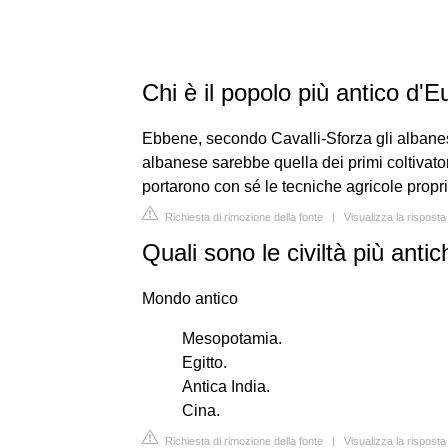
Chi è il popolo più antico d'
Ebbene, secondo Cavalli-Sforza gli albanes
albanese sarebbe quella dei primi coltivator
portarono con sé le tecniche agricole propr
Richiesta di rimozione della fonte
|
Visualizza la rispost
Quali sono le civiltà più anti
Mondo antico
Mesopotamia.
Egitto.
Antica India.
Cina.
Richiesta di rimozione della fonte
|
Visualizza la risposta