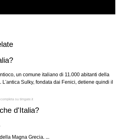
late
alia?
'Antioco, un comune italiano di 11.000 abitanti della
 L'antica Sulky, fondata dai Fenici, detiene quindi il
 completa su timgate.it
che d'Italia?
a
 della Magna Grecia. ...