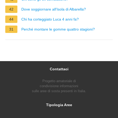
42
Dove soggiornare all'Isola di Albarella?
44
Chi ha corteggiato Luca 4 anni fa?
31
Perché montare le gomme quattro stagioni?
Contattaci
Progetto amatoriale di
condivisione informazioni
sulle aree di sosta presenti in Italia.
Tipologia Aree