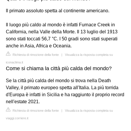
Il primato assoluto spetta al continente americano.
Il luogo più caldo al mondo è infatti Furnace Creek in
California, nella Valle della Morte. Il 13 luglio del 1913
sono stati toccati 56,7 °C. I 50 gradi sono stati superati
anche in Asia, Africa e Oceania.
Richiesta di rimozione della fonte
|
Visualizza la risposta completa su
iconaclima.it
Come si chiama la città più calda del mondo?
Se la città più calda del mondo si trova nella Death
Valley, il primato europeo spetta all'Italia. La più torrida
d'Europa è infatti in Sicilia e ha raggiunto il proprio record
nell'estate 2021.
Richiesta di rimozione della fonte
|
Visualizza la risposta completa su
viaggi.corriere.it