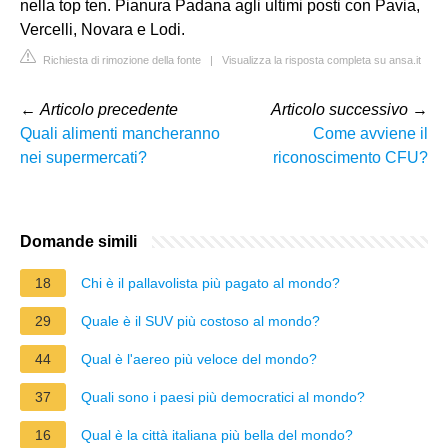
nella top ten. Pianura Padana agli ultimi posti con Pavia,
Vercelli, Novara e Lodi.
Richiesta di rimozione della fonte
|
Visualizza la risposta completa su ansa.it
←
Articolo precedente
Articolo successivo
→
Quali alimenti mancheranno
Come avviene il
nei supermercati?
riconoscimento CFU?
Domande simili
18
Chi è il pallavolista più pagato al mondo?
29
Quale è il SUV più costoso al mondo?
44
Qual è l'aereo più veloce del mondo?
37
Quali sono i paesi più democratici al mondo?
16
Qual è la città italiana più bella del mondo?