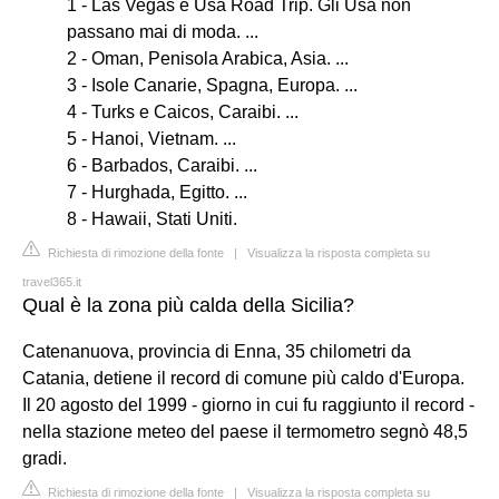
1 - Las Vegas e Usa Road Trip. Gli Usa non
passano mai di moda. ...
2 - Oman, Penisola Arabica, Asia. ...
3 - Isole Canarie, Spagna, Europa. ...
4 - Turks e Caicos, Caraibi. ...
5 - Hanoi, Vietnam. ...
6 - Barbados, Caraibi. ...
7 - Hurghada, Egitto. ...
8 - Hawaii, Stati Uniti.
Richiesta di rimozione della fonte
|
Visualizza la risposta completa su
travel365.it
Qual è la zona più calda della Sicilia?
Catenanuova, provincia di Enna, 35 chilometri da
Catania, detiene il record di comune più caldo d'Europa.
Il 20 agosto del 1999 - giorno in cui fu raggiunto il record -
nella stazione meteo del paese il termometro segnò 48,5
gradi.
Richiesta di rimozione della fonte
|
Visualizza la risposta completa su