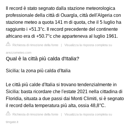
Il record è stato segnato dalla stazione meteorologica
professionale della città di Ouargla, città dell'Algeria con
stazione meteo a quota 141 m di quota, che il 5 luglio ha
raggiunto i +51.3°c. Il record precedente del continente
africano era di +50.7°c che apparteneva al luglio 1961.
Richiesta di rimozione della fonte
|
Visualizza la risposta completa su
arezzometeo.com
Qual è la città più calda d'Italia?
Sicilia: la zona più calda d'Italia
Le città più calde d'Italia si trovano tendenzialmente in
Sicilia: basta ricordare che l'estate 2021 nella cittadina di
Floridia, situata a due passi dai Monti Climiti, si è segnato
il record della temperatura più alta, ossia 48,8°C.
Richiesta di rimozione della fonte
|
Visualizza la risposta completa su
timgate.it