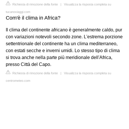
Richiesta di rimozione della fonte
|
Visualizza la risposta completa su
tucanoviaggi.com
Com'è il clima in Africa?
Il clima del continente africano è generalmente caldo, pur
con variazioni notevoli secondo zone. L'estrema porzione
settentrionale del continente ha un clima mediterraneo,
con estati secche e inverni umidi. Lo stesso tipo di clima
si trova anche nella parte più meridionale dell'Africa,
presso Città del Capo.
Richiesta di rimozione della fonte
|
Visualizza la risposta completa su
centrometeo.com