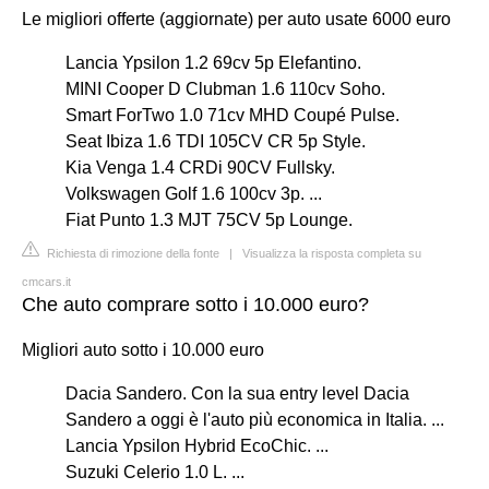
Le migliori offerte (aggiornate) per auto usate 6000 euro
Lancia Ypsilon 1.2 69cv 5p Elefantino.
MINI Cooper D Clubman 1.6 110cv Soho.
Smart ForTwo 1.0 71cv MHD Coupé Pulse.
Seat Ibiza 1.6 TDI 105CV CR 5p Style.
Kia Venga 1.4 CRDi 90CV Fullsky.
Volkswagen Golf 1.6 100cv 3p. ...
Fiat Punto 1.3 MJT 75CV 5p Lounge.
Richiesta di rimozione della fonte
|
Visualizza la risposta completa su
cmcars.it
Che auto comprare sotto i 10.000 euro?
Migliori auto sotto i 10.000 euro
Dacia Sandero. Con la sua entry level Dacia
Sandero a oggi è l'auto più economica in Italia. ...
Lancia Ypsilon Hybrid EcoChic. ...
Suzuki Celerio 1.0 L. ...