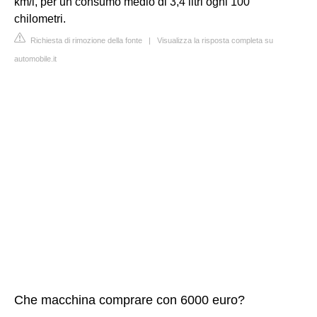
km/l, per un consumo medio di 3,4 litri ogni 100
chilometri.
Richiesta di rimozione della fonte
|
Visualizza la risposta completa su
automobile.it
Che macchina comprare con 6000 euro?