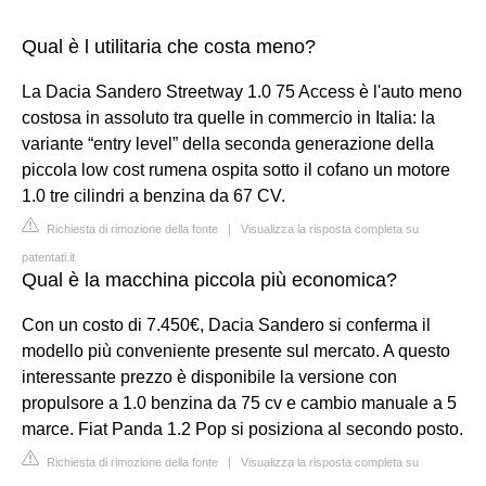
Qual è l utilitaria che costa meno?
La Dacia Sandero Streetway 1.0 75 Access è l'auto meno
costosa in assoluto tra quelle in commercio in Italia: la
variante “entry level” della seconda generazione della
piccola low cost rumena ospita sotto il cofano un motore
1.0 tre cilindri a benzina da 67 CV.
Richiesta di rimozione della fonte
|
Visualizza la risposta completa su
patentati.it
Qual è la macchina piccola più economica?
Con un costo di 7.450€, Dacia Sandero si conferma il
modello più conveniente presente sul mercato. A questo
interessante prezzo è disponibile la versione con
propulsore a 1.0 benzina da 75 cv e cambio manuale a 5
marce. Fiat Panda 1.2 Pop si posiziona al secondo posto.
Richiesta di rimozione della fonte
|
Visualizza la risposta completa su