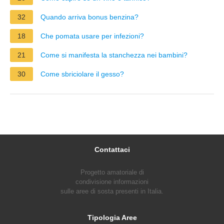
32
Quando arriva bonus benzina?
18
Che pomata usare per infezioni?
21
Come si manifesta la stanchezza nei bambini?
30
Come sbriciolare il gesso?
Contattaci
Progetto amatoriale di
condivisione informazioni
sulle aree di sosta presenti in Italia.
Tipologia Aree