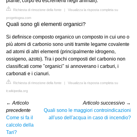
piante, corpo ed escrementi negli animali).
Richiesta di rimozione della fonte
|
Visualizza la risposta completa su
progettogea.com
Quali sono gli elementi organici?
Si definisce composto organico un composto in cui uno o
più atomi di carbonio sono uniti tramite legame covalente
ad atomi di altri elementi (principalmente idrogeno,
ossigeno, azoto). Tra i pochi composti del carbonio non
classificati come "organici" si annoverano i carburi, i
carbonati e i cianuri.
Richiesta di rimozione della fonte
|
Visualizza la risposta completa su
it.wikipedia.org
←
Articolo
Articolo successivo
→
precedente
Quali sono le maggiori controindicazioni
Come si fa il
all'uso dell'acqua in caso di incendio?
calcolo della
Tari?