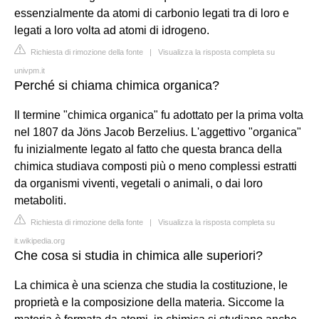
essenzialmente da atomi di carbonio legati tra di loro e
legati a loro volta ad atomi di idrogeno.
Richiesta di rimozione della fonte
|
Visualizza la risposta completa su
univpm.it
Perché si chiama chimica organica?
Il termine "chimica organica" fu adottato per la prima volta
nel 1807 da Jöns Jacob Berzelius. L'aggettivo "organica"
fu inizialmente legato al fatto che questa branca della
chimica studiava composti più o meno complessi estratti
da organismi viventi, vegetali o animali, o dai loro
metaboliti.
Richiesta di rimozione della fonte
|
Visualizza la risposta completa su
it.wikipedia.org
Che cosa si studia in chimica alle superiori?
La chimica è una scienza che studia la costituzione, le
proprietà e la composizione della materia. Siccome la