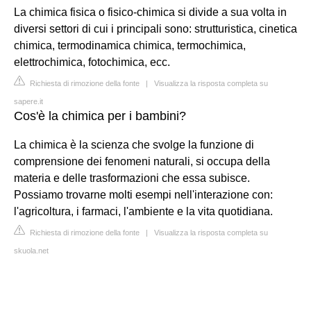
La chimica fisica o fisico-chimica si divide a sua volta in
diversi settori di cui i principali sono: strutturistica, cinetica
chimica, termodinamica chimica, termochimica,
elettrochimica, fotochimica, ecc.
Richiesta di rimozione della fonte
|
Visualizza la risposta completa su
sapere.it
Cos'è la chimica per i bambini?
La chimica è la scienza che svolge la funzione di
comprensione dei fenomeni naturali, si occupa della
materia e delle trasformazioni che essa subisce.
Possiamo trovarne molti esempi nell'interazione con:
l'agricoltura, i farmaci, l'ambiente e la vita quotidiana.
Richiesta di rimozione della fonte
|
Visualizza la risposta completa su
skuola.net