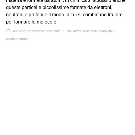
materia è formata da atomi, in chimica si studiano anche
queste particelle piccolissime formate da elettroni,
neutroni e protoni e il modo in cui si combinano tra loro
per formare le molecole.
Richiesta di rimozione della fonte
|
Visualizza la risposta completa su
chimica-online.it