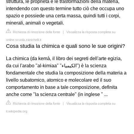
struttura, le proprietà e le trasformazioni della materia,
intendendo con questo termine tutto ciò che occupa uno
spazio e possiede una certa massa, quindi tutti i corpi,
minerali, animali o vegetali.
Richiesta di rimozione della fonte
|
Visualizza la risposta completa su
online.scuola.zanichelli.it
Cosa studia la chimica e quali sono le sue origini?
La chimica (da kemà, il libro dei segreti dell'arte egizia,
da cui l'arabo "al-kimiaa" "الكيمياء") è la scienza
fondamentale che studia la composizione della materia a
livello subatomico, atomico e molecolare ed il suo
comportamento in base a tale composizione, definita
anche come "la scienza centrale" (in inglese " ...
Richiesta di rimozione della fonte
|
Visualizza la risposta completa su
it.wikipedia.org