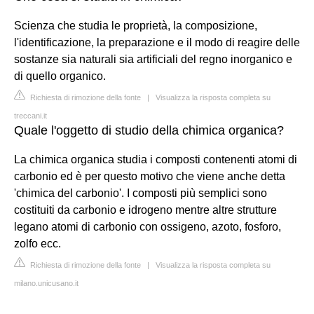
Scienza che studia le proprietà, la composizione,
l'identificazione, la preparazione e il modo di reagire delle
sostanze sia naturali sia artificiali del regno inorganico e
di quello organico.
Richiesta di rimozione della fonte
|
Visualizza la risposta completa su
treccani.it
Quale l'oggetto di studio della chimica organica?
La chimica organica studia i composti contenenti atomi di
carbonio ed è per questo motivo che viene anche detta
'chimica del carbonio'. I composti più semplici sono
costituiti da carbonio e idrogeno mentre altre strutture
legano atomi di carbonio con ossigeno, azoto, fosforo,
zolfo ecc.
Richiesta di rimozione della fonte
|
Visualizza la risposta completa su
milano.unicusano.it