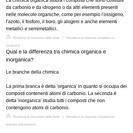
La chimica organica studia i composti che sono costituiti
da carbonio e da idrogeno o da altri elementi presenti
nelle molecole organiche, come per esempio l'ossigeno,
l'azoto, il fosforo, il boro, gli alogeni e anche elementi
metallici e semimetallici.
Richiesta di rimozione della fonte
|
Visualizza la risposta completa su
studenti.it
Qual e la differenza tra chimica organica e
inorganica?
Le branche della chimica
La prima branca è detta 'organica' in quanto si occupa dei
composti contenenti atomi di carbonio. La seconda è
detta 'inorganica' studia tutti i composti che non
contengono atomi di carbonio.
Richiesta di rimozione della fonte
|
Visualizza la risposta completa su
bolzano.unicusano.it