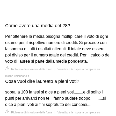
Come avere una media del 28?
Per ottenere la media bisogna moltiplicare il voto di ogni
esame per il rispettivo numero di crediti. Si procede con
la somma di tutti i risultati ottenuti. Il totale deve essere
poi diviso per il numero totale dei crediti. Per il calcolo del
voto di laurea si parte dalla media ponderata.
Richiesta di rimozione della fonte
|
Visualizza la risposta completa su
milano.unicusano.it
Cosa vuol dire laureato a pieni voti?
sopra la 100 la tesi si dice a pieni voti.........e di solito i
punti per arrivarci non te li fanno sudare troppo............si
dice a pieni voti ai fini sopratutto dei concorsi........
Richiesta di rimozione della fonte
|
Visualizza la risposta completa su