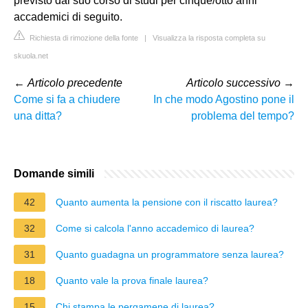
previsto dal suo corso di studi per cinque/otto anni
accademici di seguito.
Richiesta di rimozione della fonte
|
Visualizza la risposta completa su
skuola.net
←
Articolo precedente
Articolo successivo
→
Come si fa a chiudere
In che modo Agostino pone il
una ditta?
problema del tempo?
Domande simili
42
Quanto aumenta la pensione con il riscatto laurea?
32
Come si calcola l'anno accademico di laurea?
31
Quanto guadagna un programmatore senza laurea?
18
Quanto vale la prova finale laurea?
15
Chi stampa le pergamene di laurea?