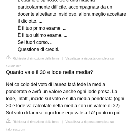
particolarmente difficile, accompagnata da un
docente altrettanto insidioso, allora meglio accettare
il diciotto. ...
È il tuo primo esame. ...
È il tuo ultimo esame. ...
Sei fuori corso. ...
Questione di crediti.
Richiesta di rimozione della fonte
|
Visualizza la risposta completa su
skuola.net
Quanto vale il 30 e lode nella media?
Nel calcolo del voto di laurea farà fede la media
ponderata e avrà un valore anche ogni lode presa. La
lode, infatti, incide sul voto e sulla media ponderata (ogni
30 e lode va calcolato nella media con un valore di 32).
Sul voto di laurea, ogni lode equivale a 1/2 punto in più.
Richiesta di rimozione della fonte
|
Visualizza la risposta completa su
italpress.com