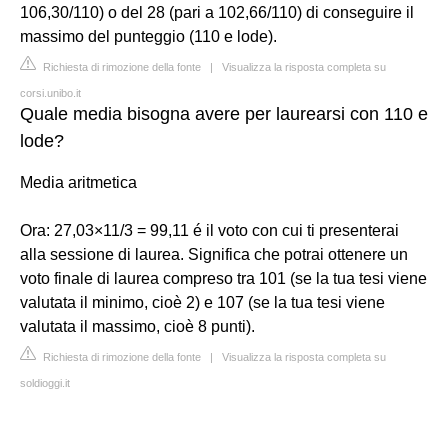
106,30/110) o del 28 (pari a 102,66/110) di conseguire il
massimo del punteggio (110 e lode).
Richiesta di rimozione della fonte
|
Visualizza la risposta completa su
corsi.unibo.it
Quale media bisogna avere per laurearsi con 110 e
lode?
Media aritmetica
Ora: 27,03×11/3 = 99,11 é il voto con cui ti presenterai
alla sessione di laurea. Significa che potrai ottenere un
voto finale di laurea compreso tra 101 (se la tua tesi viene
valutata il minimo, cioè 2) e 107 (se la tua tesi viene
valutata il massimo, cioè 8 punti).
Richiesta di rimozione della fonte
|
Visualizza la risposta completa su
soldioggi.it