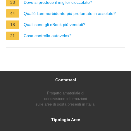
33
Dove si produce il miglior cioccolato?
44
Qual'è l'ammorbidente più profumato in assoluto?
18
Quali sono gli eBook più venduti?
21
Cosa controlla autovelox?
Contattaci
Progetto amatoriale di
condivisione informazioni
sulle aree di sosta presenti in Italia.
Tipologia Aree