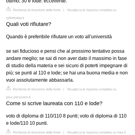
ottimo; 30 e lode: eccellente.
Richiesta di rimozione della fonte
|
Visualizza la risposta completa su
udinetoday.it
Quali voti rifiutare?
Quando è preferibile rifiutare un voto all'università
se sei fiducioso e pensi che al prossimo tentativo possa
andare meglio; se sai di non aver dato il massimo in fase
di studio della materia e sei sicuro di poterti impegnare di
più; se punti al 110 e lode; se hai una buona media e non
vuoi assolutamente abbassarla.
Richiesta di rimozione della fonte
|
Visualizza la risposta completa su
pisa.unicusano.it
Come si scrive laureata con 110 e lode?
voto di diploma di 110/110 8 punti; voto di diploma di 110
e lode/110 10 punti.
Richiesta di rimozione della fonte
|
Visualizza la risposta completa su miur.it