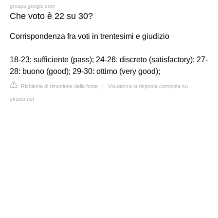
groups.google.com
Che voto è 22 su 30?
Corrispondenza fra voti in trentesimi e giudizio
18-23: sufficiente (pass); 24-26: discreto (satisfactory); 27-
28: buono (good); 29-30: ottimo (very good);
Richiesta di rimozione della fonte
|
Visualizza la risposta completa su
skuola.net