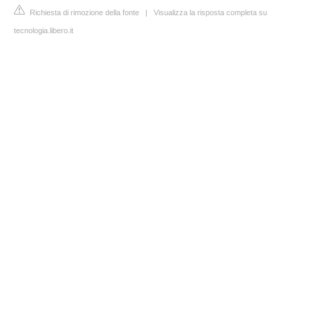
Richiesta di rimozione della fonte
|
Visualizza la risposta completa su
tecnologia.libero.it