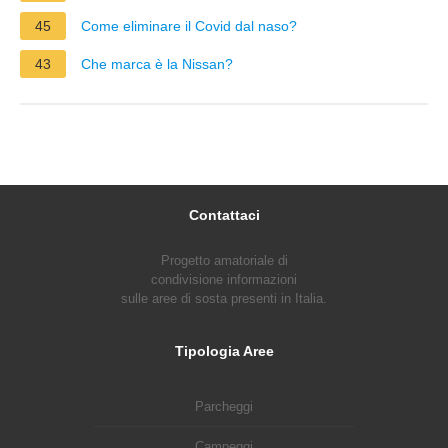
45
Come eliminare il Covid dal naso?
43
Che marca è la Nissan?
Contattaci
Progetto amatoriale di
condivisione informazioni
sulle aree di sosta presenti in Italia.
Tipologia Aree
Parcheggi
Campeggi