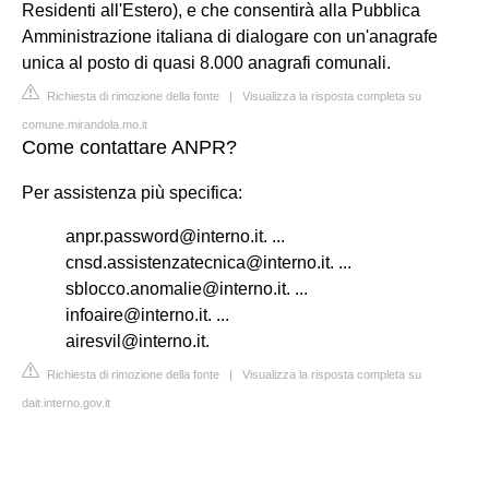
Residenti all'Estero), e che consentirà alla Pubblica
Amministrazione italiana di dialogare con un'anagrafe
unica al posto di quasi 8.000 anagrafi comunali.
Richiesta di rimozione della fonte
|
Visualizza la risposta completa su
comune.mirandola.mo.it
Come contattare ANPR?
Per assistenza più specifica:
anpr.password@interno.it
. ...
cnsd.assistenzatecnica@interno.it
. ...
sblocco.anomalie@interno.it
. ...
infoaire@interno.it
. ...
airesvil@interno.it
.
Richiesta di rimozione della fonte
|
Visualizza la risposta completa su
dait.interno.gov.it