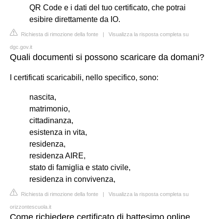
QR Code e i dati del tuo certificato, che potrai
esibire direttamente da IO.
Richiesta di rimozione della fonte
|
Visualizza la risposta completa su
dgc.gov.it
Quali documenti si possono scaricare da domani?
I certificati scaricabili, nello specifico, sono:
nascita,
matrimonio,
cittadinanza,
esistenza in vita,
residenza,
residenza AIRE,
stato di famiglia e stato civile,
residenza in convivenza,
Richiesta di rimozione della fonte
|
Visualizza la risposta completa su
orizzontescuola.it
Come richiedere certificato di battesimo online