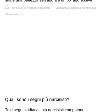
sua è una bellezza selvaggia e un po' aggressiva.
Richiesta di rimozione della fonte
|
Visualizza la risposta completa su
alfemminile.com
Quali sono i segni più narcisisti?
Tra i segni zodiacali più narcisisti compaiono