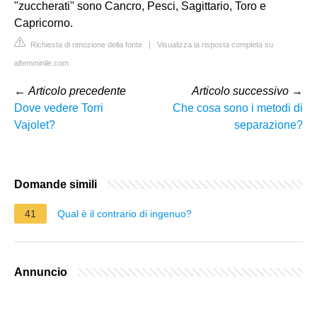
"zuccherati" sono Cancro, Pesci, Sagittario, Toro e
Capricorno.
Richiesta di rimozione della fonte
|
Visualizza la risposta completa su
alfemminile.com
←
Articolo precedente
Articolo successivo
→
Dove vedere Torri
Che cosa sono i metodi di
Vajolet?
separazione?
Domande simili
41
Qual è il contrario di ingenuo?
Annuncio