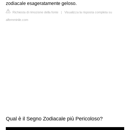
zodiacale esageratamente geloso.
Richiesta di rimozione della fonte
|
Visualizza la risposta completa su
alfemminile.com
Qual è il Segno Zodiacale più Pericoloso?