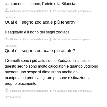
sicuramente il Leone, l'ariete e la Bilancia.
Richiesta di rimozione della fonte
|
Visualizza la risposta completa su
unadonna.it
Qual è il segno zodiacale più tenero?
Il sagittario è il nono dei segni zodiacali.
Richiesta di rimozione della fonte
|
Visualizza la risposta completa su
roma.com
Qual è il segno zodiacale più astuto?
I Gemelli sono i più astuti dello Zodiaco. I nati sotto
questo segno sono molto calcolatori e quando vogliono
ottenere uno scopo si dimostrano anche abili
manipolatori pronti a rigirare persone e situazioni a
proprio piacimento.
Richiesta di rimozione della fonte
|
Visualizza la risposta completa su
ultimora.news