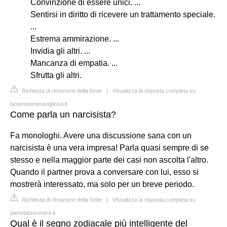
Convinzione di essere unici. ...
Sentirsi in diritto di ricevere un trattamento speciale.
...
Estrema ammirazione. ...
Invidia gli altri. ...
Mancanza di empatia. ...
Sfrutta gli altri.
Richiesta di rimozione della fonte
|
Visualizza la risposta completa su
lamenteemeravigliosa.it
Come parla un narcisista?
Fa monologhi. Avere una discussione sana con un
narcisista è una vera impresa! Parla quasi sempre di se
stesso e nella maggior parte dei casi non ascolta l'altro.
Quando il partner prova a conversare con lui, esso si
mostrerà interessato, ma solo per un breve periodo.
Richiesta di rimozione della fonte
|
Visualizza la risposta completa su
pamelabusonero.it
Qual è il segno zodiacale più intelligente del