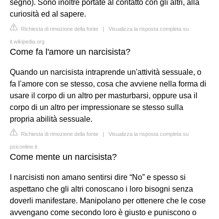
segno). Sono inoltre portate al contatto con gli altri, alla
curiosità ed al sapere.
Richiesta di rimozione della fonte
|
Visualizza la risposta completa su
it.wikipedia.org
Come fa l'amore un narcisista?
Quando un narcisista intraprende un'attività sessuale, o
fa l'amore con se stesso, cosa che avviene nella forma di
usare il corpo di un altro per masturbarsi, oppure usa il
corpo di un altro per impressionare se stesso sulla
propria abilità sessuale.
Richiesta di rimozione della fonte
|
Visualizza la risposta completa su
psiconline.it
Come mente un narcisista?
I narcisisti non amano sentirsi dire “No” e spesso si
aspettano che gli altri conoscano i loro bisogni senza
doverli manifestare. Manipolano per ottenere che le cose
avvengano come secondo loro è giusto e puniscono o