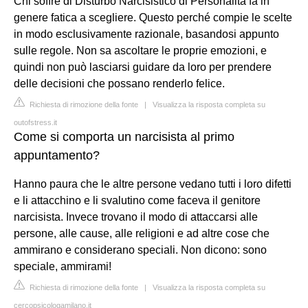
Chi soffre di Disturbo Narcisistico di Personalità fa in
genere fatica a scegliere. Questo perché compie le scelte
in modo esclusivamente razionale, basandosi appunto
sulle regole. Non sa ascoltare le proprie emozioni, e
quindi non può lasciarsi guidare da loro per prendere
delle decisioni che possano renderlo felice.
Richiesta di rimozione della fonte
|
Visualizza la risposta completa su
outofstress.it
Come si comporta un narcisista al primo
appuntamento?
Hanno paura che le altre persone vedano tutti i loro difetti
e li attacchino e li svalutino come faceva il genitore
narcisista. Invece trovano il modo di attaccarsi alle
persone, alle cause, alle religioni e ad altre cose che
ammirano e considerano speciali. Non dicono: sono
speciale, ammirami!
Richiesta di rimozione della fonte
|
Visualizza la risposta completa su
cercopsicologamilano.it