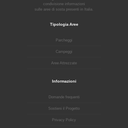
condivisione informazioni
sulle aree di sosta presenti in Italia.
Tipologia Aree
Parcheggi
Campeggi
Aree Attrezzate
Informazioni
Domande frequenti
Sostieni il Progetto
Privacy Policy