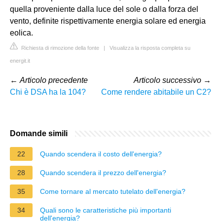
quella proveniente dalla luce del sole o dalla forza del
vento, definite rispettivamente energia solare ed energia
eolica.
Richiesta di rimozione della fonte
|
Visualizza la risposta completa su
energit.it
←
Articolo precedente
Articolo successivo
→
Chi è DSA ha la 104?
Come rendere abitabile un C2?
Domande simili
22
Quando scendera il costo dell'energia?
28
Quando scendera il prezzo dell'energia?
35
Come tornare al mercato tutelato dell'energia?
34
Quali sono le caratteristiche più importanti
dell'energia?