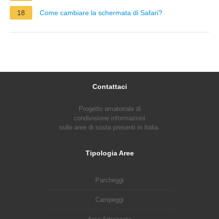
18
Come cambiare la schermata di Safari?
Contattaci
Progetto amatoriale di
condivisione informazioni
sulle aree di sosta presenti in Italia.
Tipologia Aree
Parcheggi
Campeggi