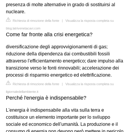
presenza di molte alternative in grado di sostituirsi al
nucleare.
Richiesta di rimozione della fonte
|
Visualizza la risposta completa su
blog.latrivenetacavi.com
Come far fronte alla crisi energetica?
diversificazione degli approvvigionamenti di gas;
riduzione della dipendenza dai combustibili fossili
attraverso l'efficientamento energetico; dare impulso alla
transizione verso le fonti rinnovabili; accelerazione dei
processi di risparmio energetico ed elettrificazione.
Richiesta di rimozione della fonte
|
Visualizza la risposta completa su
ilgiornaledellambiente.it
Perché l'energia è indispensabile?
L'energia è indispensabile alla vita sulla terra e
costituisce un elemento importante per lo sviluppo
sociale ed economico dell'umanità. La produzione e il
consumo di energia non devono però mettere in pericolo