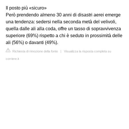
Il posto più «sicuro»
Però prendendo almeno 30 anni di disastri aerei emerge
una tendenza: sedersi nella seconda metà del velivoli,
quella dalle ali alla coda, offre un tasso di sopravvivenza
superiore (69%) rispetto a chi è seduto in prossimità delle
ali (56%) o davanti (49%).
Richiesta di rimozione della fonte
|
Visualizza la risposta completa su
corriere.it