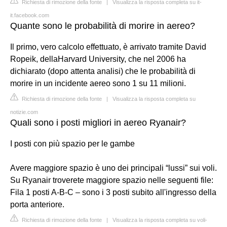
Richiesta di rimozione della fonte
|
Visualizza la risposta completa su it-
it.facebook.com
Quante sono le probabilità di morire in aereo?
Il primo, vero calcolo effettuato, è arrivato tramite David
Ropeik, dellaHarvard University, che nel 2006 ha
dichiarato (dopo attenta analisi) che le probabilità di
morire in un incidente aereo sono 1 su 11 milioni.
Richiesta di rimozione della fonte
|
Visualizza la risposta completa su
notizie.com
Quali sono i posti migliori in aereo Ryanair?
I posti con più spazio per le gambe
Avere maggiore spazio è uno dei principali “lussi” sui voli.
Su Ryanair troverete maggiore spazio nelle seguenti file:
Fila 1 posti A-B-C – sono i 3 posti subito all'ingresso della
porta anteriore.
Richiesta di rimozione della fonte
|
Visualizza la risposta completa su voli-