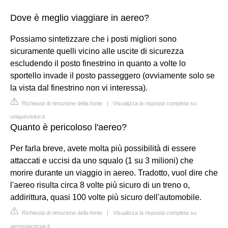
Dove è meglio viaggiare in aereo?
Possiamo sintetizzare che i posti migliori sono
sicuramente quelli vicino alle uscite di sicurezza
escludendo il posto finestrino in quanto a volte lo
sportello invade il posto passeggero (ovviamente solo se
la vista dal finestrino non vi interessa).
Richiesta di rimozione della fonte
|
Visualizza la risposta completa su
uniquevisitor.it
Quanto è pericoloso l'aereo?
Per farla breve, avete molta più possibilità di essere
attaccati e uccisi da uno squalo (1 su 3 milioni) che
morire durante un viaggio in aereo. Tradotto, vuol dire che
l'aereo risulta circa 8 volte più sicuro di un treno o,
addirittura, quasi 100 volte più sicuro dell'automobile.
Richiesta di rimozione della fonte
|
Visualizza la risposta completa su
aerospacecue.it