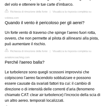
del volo e ottenere le tue carte d'imbarco.
Richiesta di rimozione della fonte
|
Visualizza la risposta completa su
volotea.com
Quando il vento è pericoloso per gli aerei?
Un forte vento di traverso che spinge l'aereo fuori rotta,
ovvero, che non permette al pilota di allinearsi alla pista,
può aumentare il rischio.
Richiesta di rimozione della fonte
|
Visualizza la risposta completa su
aviationcoaching.com
Perché l'aereo balla?
Le turbolenze sono quegli scossoni improvvisi che
colpiscono l'aereo facendolo sobbalzare e possono
essere causate da svariati fattori tra cui: il cambio di
direzione o di intensità delle correnti d'aria (fenomeno
chiamato CAT: clear air turbolence) l'incrocio della scia di
un altro aereo. temporali localizzati.