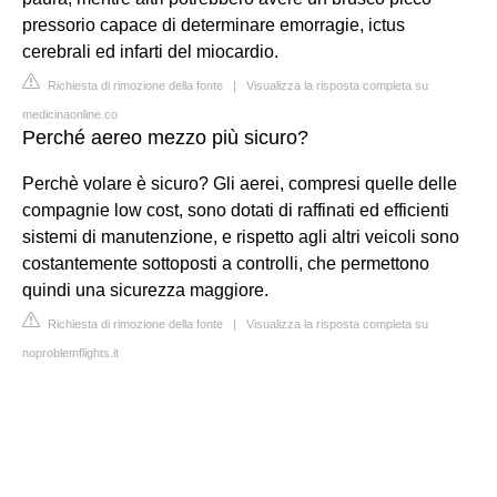
pressorio capace di determinare emorragie, ictus
cerebrali ed infarti del miocardio.
Richiesta di rimozione della fonte
|
Visualizza la risposta completa su
medicinaonline.co
Perché aereo mezzo più sicuro?
Perchè volare è sicuro? Gli aerei, compresi quelle delle
compagnie low cost, sono dotati di raffinati ed efficienti
sistemi di manutenzione, e rispetto agli altri veicoli sono
costantemente sottoposti a controlli, che permettono
quindi una sicurezza maggiore.
Richiesta di rimozione della fonte
|
Visualizza la risposta completa su
noproblemflights.it