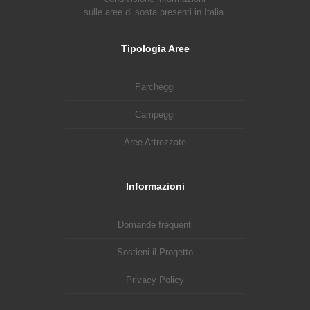
sulle aree di sosta presenti in Italia.
Tipologia Aree
Parcheggi
Campeggi
Aree Attrezzate
Informazioni
Domande frequenti
Sostieni il Progetto
Privacy Policy