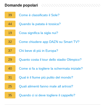
Domande popolari
39
Come è classificato il Sole?
44
Quando la patata è tossica?
19
Cosa significa la sigla nui?
32
Come chiudere app DAZN su Smart TV?
37
Chi beve di più in Europa?
29
Quanto costa il tour dello stadio Olimpico?
40
Come si fa a togliere la schermata iniziale?
31
Qual è il fiume più pulito del mondo?
25
Quali alimenti fanno male all artrosi?
35
Quando ci si deve togliere il cappello?