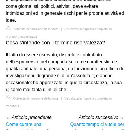
come giornalisti, politici, attivisti, deve evitare
intimidazioni ed in generale rischi per le proprie attività ed
idee.
Richiesta di rimozione della fonte
|
Visualizza la risposta completa su
prontoprofessionista.it
Cosa s'intende con il termine riservatezza?
Il fatto di essere riservato, discreto e controllato
nell'esprimersi e nel comportarsi, come caratteristica e
qualità abituale: una persona, un funzionario, un ufficio di
investigazioni, di grande r., di un'assoluta r.; o anche
occasionale: ho apprezzato, in quella circostanza, la sua
r.; come mai tanta r., in lei che ...
Richiesta di rimozione della fonte
|
Visualizza la risposta completa su
treccani.it
←
Articolo precedente
Articolo successivo
→
Come curare una
Quanto tempo ci vuole per