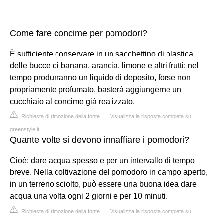
Come fare concime per pomodori?
È sufficiente conservare in un sacchettino di plastica
delle bucce di banana, arancia, limone e altri frutti: nel
tempo produrranno un liquido di deposito, forse non
propriamente profumato, basterà aggiungerne un
cucchiaio al concime già realizzato.
Richiesta di rimozione della fonte
|
Visualizza la risposta completa su
greenstyle.it
Quante volte si devono innaffiare i pomodori?
Cioè: dare acqua spesso e per un intervallo di tempo
breve. Nella coltivazione del pomodoro in campo aperto,
in un terreno sciolto, può essere una buona idea dare
acqua una volta ogni 2 giorni e per 10 minuti.
Richiesta di rimozione della fonte
|
Visualizza la risposta completa su