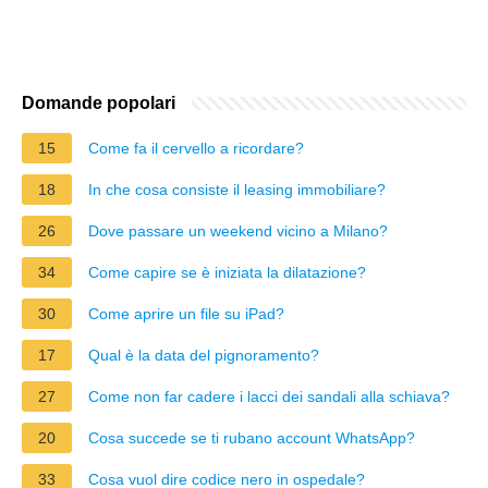
Domande popolari
15
Come fa il cervello a ricordare?
18
In che cosa consiste il leasing immobiliare?
26
Dove passare un weekend vicino a Milano?
34
Come capire se è iniziata la dilatazione?
30
Come aprire un file su iPad?
17
Qual è la data del pignoramento?
27
Come non far cadere i lacci dei sandali alla schiava?
20
Cosa succede se ti rubano account WhatsApp?
33
Cosa vuol dire codice nero in ospedale?