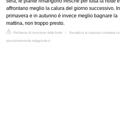
sera, le piante rimangono fresche per tutta la notte e
affrontano meglio la calura del giorno successivo. In
primavera e in autunno è invece meglio bagnare la
mattina, non troppo presto.
Richiesta di rimozione della fonte
|
Visualizza la risposta completa su
passioneinverde.edagricole.it