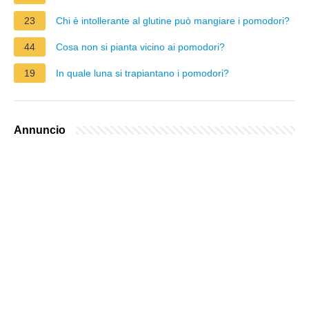
23
Chi è intollerante al glutine può mangiare i pomodori?
44
Cosa non si pianta vicino ai pomodori?
19
In quale luna si trapiantano i pomodori?
Annuncio