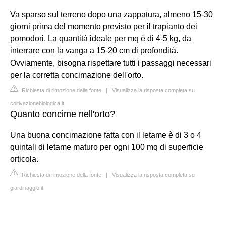
Va sparso sul terreno dopo una zappatura, almeno 15-30
giorni prima del momento previsto per il trapianto dei
pomodori. La quantità ideale per mq è di 4-5 kg, da
interrare con la vanga a 15-20 cm di profondità.
Ovviamente, bisogna rispettare tutti i passaggi necessari
per la corretta concimazione dell'orto.
Richiesta di rimozione della fonte
|
Visualizza la risposta completa su
coltivazionebiologica.it
Quanto concime nell'orto?
Una buona concimazione fatta con il letame è di 3 o 4
quintali di letame maturo per ogni 100 mq di superficie
orticola.
Richiesta di rimozione della fonte
|
Visualizza la risposta completa su
giardinaggio.it