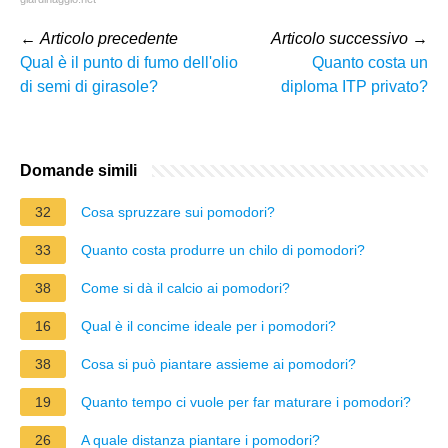
←
Articolo precedente
Articolo successivo
→
Qual è il punto di fumo dell'olio
Quanto costa un
di semi di girasole?
diploma ITP privato?
Domande simili
32
Cosa spruzzare sui pomodori?
33
Quanto costa produrre un chilo di pomodori?
38
Come si dà il calcio ai pomodori?
16
Qual è il concime ideale per i pomodori?
38
Cosa si può piantare assieme ai pomodori?
19
Quanto tempo ci vuole per far maturare i pomodori?
26
A quale distanza piantare i pomodori?