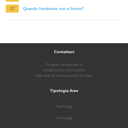
17
Quando l'embrione non si forma?
Contattaci
Progetto amatoriale di
condivisione informazioni
sulle aree di sosta presenti in Italia.
Tipologia Aree
Parcheggi
Campeggi