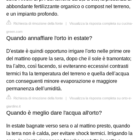
abbondante fertilizzante organico o compost nel terreno,
e un impianto profondo.
Richiesta di rimozione della fonte
|
Visualizza la risposta completa su cucina-
green.com
Quando annaffiare l'orto in estate?
D'estate è quindi opportuno irrigare l'orto nelle prime ore
del mattino oppure la sera, dopo che il sole è tramontato;
tra l'altro, così facendo, si eviteranno eccessivi contrasti
termici fra la temperatura del terreno e quella dell'acqua
con conseguenti minore evaporazione e maggiore
permanenza dell'umidità.
Richiesta di rimozione della fonte
|
Visualizza la risposta completa su orto-e-
giardino.it
Quando è meglio dare l'acqua all'orto?
In estate bagnate verso sera o al mattino presto, quando
la terra non è calda, per evitare shock termici. Irrigando la