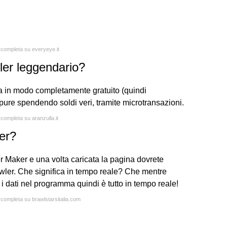
a completa su everyeye.it
ler leggendario?
ia in modo completamente gratuito (quindi
re spendendo soldi veri, tramite microtransazioni.
 completa su aranzulla.it
er?
r Maker e una volta caricata la pagina dovrete
brawler. Che significa in tempo reale? Che mentre
 i dati nel programma quindi è tutto in tempo reale!
a completa su brawlstarsitalia.com