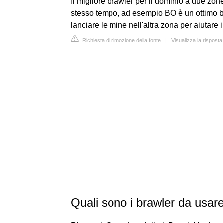
Il migliore brawler per il dominio a due zo
stesso tempo, ad esempio BO è un ottimo b
lanciare le mine nell'altra zona per aiutare il
Richiesta di rimozione della fonte
|
Visualizza la rispost
Quali sono i brawler da usare 