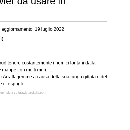
wler da usare in
 aggiornamento: 19 luglio 2022
i
)
può tenere costantemente i nemici lontani dalla
mappe con molti muri. ...
r Arraffagemme a causa della sua lunga gittata e del
 i cespugli.
a completa su brawlstarsitalia.com