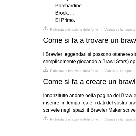
Bombardino. ...
Brock. ...
El Primo.
Richiesta di rimozione della fonte
|
Visualizza la rispost
Come si fa a trovare un braw
I Brawler leggendari si possono ottenere s
semplicemente giocando a Brawl Stars) oppu
Richiesta di rimozione della fonte
|
Visualizza la risposta
Come si fa a creare un brawl
Innanzitutto andate nella pagina del Brawle
inserire, in tempo reale, i dati del vostro 
scrivete negli spazi, il Brawler Maker scrive
Richiesta di rimozione della fonte
|
Visualizza la rispost