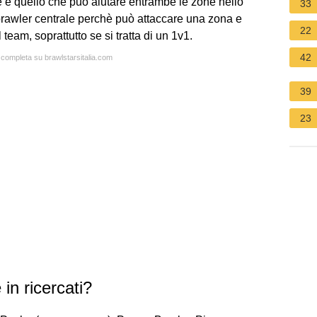
ne è quello che può aiutare entrambe le zone nello
33
rawler centrale perchè può attaccare una zona e
22
 team, soprattutto se si tratta di un 1v1.
42
a completa su brawlstarsitalia.com
39
23
in ricercati?