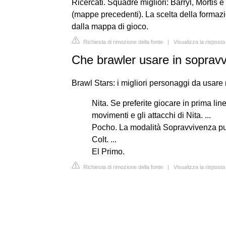
Ricercati. Squadre migliori: Barryl, Morti
(mappe precedenti). La scelta della formaz
dalla mappa di gioco.
Richiesta di rimozione della fonte
|
Visualizza la rispos
Che brawler usare in soprav
Brawl Stars: i migliori personaggi da usare 
Nita. Se preferite giocare in prima li
movimenti e gli attacchi di Nita. ...
Pocho. La modalità Sopravvivenza può 
Colt. ...
El Primo.
Richiesta di rimozione della fonte
|
Visualizza la rispost