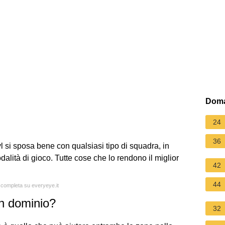
Doma
24
36
yl si sposa bene con qualsiasi tipo di squadra, in
lità di gioco. Tutte cose che lo rendono il miglior
42
44
a completa su everyeye.it
in dominio?
32