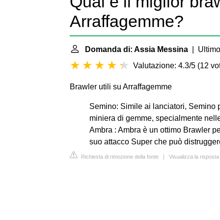
Qual è il miglior bra
Arraffagemme?
Domanda di: Assia Messina
| Ultimo
Valutazione: 4.3/5
(
12 vot
Brawler utili su Arraffagemme
Semino: Simile ai lanciatori, Semino 
miniera di gemme, specialmente nelle 
Ambra : Ambra è un ottimo Brawler pe
suo attacco Super che può distruggere
Richiesta di rimozione della fonte
|
Visualizza la rispost