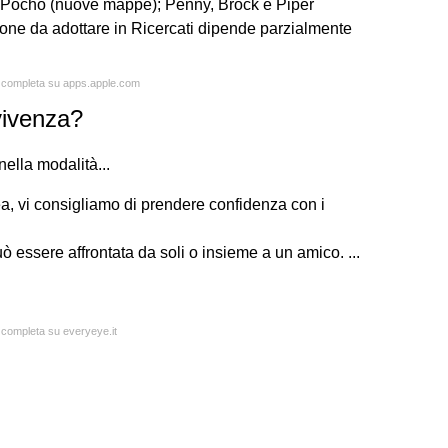
s e Pocho (nuove mappe); Penny, Brock e Piper
ione da adottare in Ricercati dipende parzialmente
ta completa su apps.apple.com
vivenza?
nella modalità...
nea, vi consigliamo di prendere confidenza con i
essere affrontata da soli o insieme a un amico. ...
a completa su everyeye.it