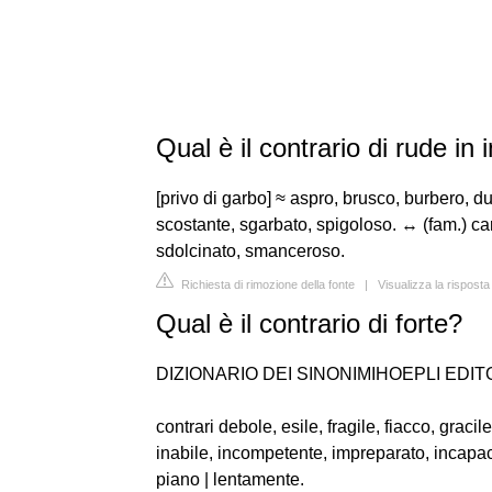
Qual è il contrario di rude in 
[privo di garbo] ≈ aspro, brusco, burbero, du
scostante, sgarbato, spigoloso. ↔ (fam.) cari
sdolcinato, smanceroso.
Richiesta di rimozione della fonte
|
Visualizza la risposta
Qual è il contrario di forte?
DIZIONARIO DEI SINONIMIHOEPLI EDIT
contrari debole, esile, fragile, fiacco, gracile 
inabile, incompetente, impreparato, incapac
piano | lentamente.