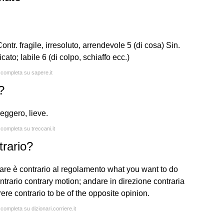
ontr. fragile, irresoluto, arrendevole 5 (di cosa) Sin.
icato; labile 6 (di colpo, schiaffo ecc.)
a completa su sapere.it
?
leggero, lieve.
 completa su treccani.it
trario?
 fare è contrario al regolamento what you want to do
ntrario contrary motion; andare in direzione contraria
rere contrario to be of the opposite opinion.
 completa su dizionari.corriere.it