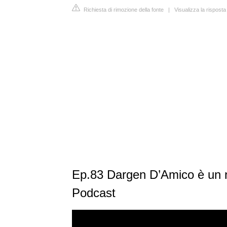
Richiesta di rimozione della fonte
|
Visualizza la risposta
Ep.83 Dargen D’Amico è un n
Podcast