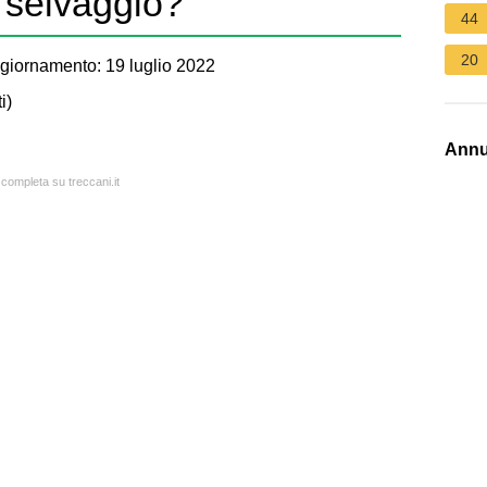
i selvaggio?
44
20
giornamento: 19 luglio 2022
i
)
Annu
 completa su treccani.it