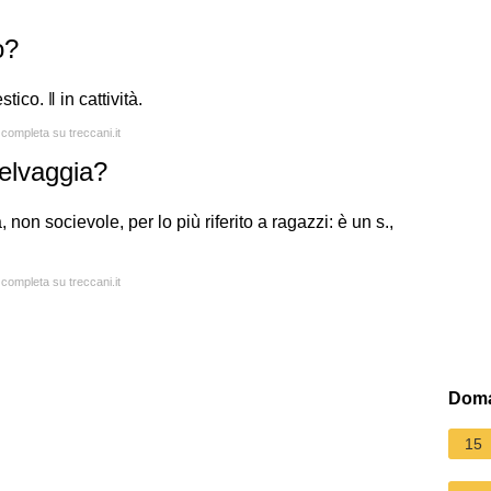
o?
co. ‖ in cattività.
 completa su treccani.it
elvaggia?
non socievole, per lo più riferito a ragazzi: è un s.,
 completa su treccani.it
Doma
15