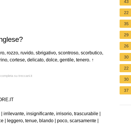
43
22
35
29
inglese?
26
ro, rozzo, ruvido, sbrigativo, scontroso, scorbutico,
30
no, cortese, delicato, dolce, gentile, tenero. ↑
22
 completa su treccani.it
30
37
ORE.IT
| irrilevante, insignificante, irrisorio, trascurabile |
e | leggero, tenue, blando | poco, scarsamente |