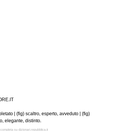
ORE.IT
pletato | (fig) scaltro, esperto, avveduto | (fig)
o, elegante, distinto.
 completa su dizionari.repubblica.it