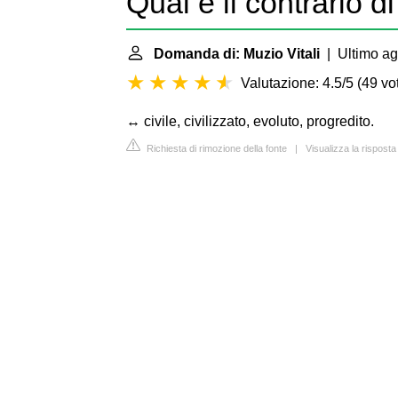
Qual è il contrario d
Domanda di: Muzio Vitali
| Ultimo ag
Valutazione: 4.5/5
(
49 vot
↔ civile, civilizzato, evoluto, progredito.
Richiesta di rimozione della fonte
|
Visualizza la risposta