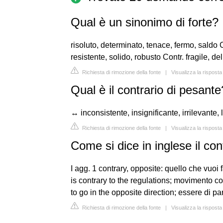
Qual è un sinonimo di forte?
risoluto, determinato, tenace, fermo, saldo C
resistente, solido, robusto Contr. fragile, del
Richiesta di rimozione della fonte
|
Visualizza la rispost
Qual è il contrario di pesante
↔ inconsistente, insignificante, irrilevante, 
Richiesta di rimozione della fonte
|
Visualizza la risposta
Come si dice in inglese il con
I agg. 1 contrary, opposite: quello che vuoi
is contrary to the regulations; movimento co
to go in the opposite direction; essere di pa
Richiesta di rimozione della fonte
|
Visualizza la risposta