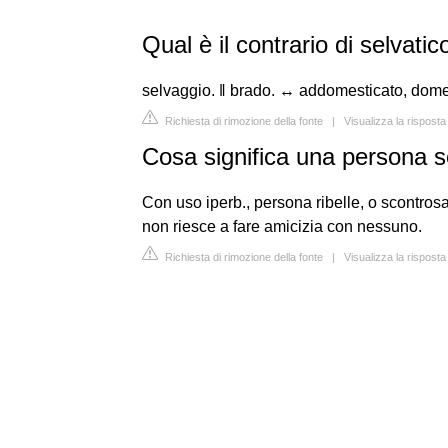
Qual è il contrario di selvatic
selvaggio. ‖ brado. ↔ addomesticato, domesti
Richiesta di rimozione della fonte
|
Visualizza la risposta
Cosa significa una persona s
Con uso iperb., persona ribelle, o scontrosa, 
non riesce a fare amicizia con nessuno.
Richiesta di rimozione della fonte
|
Visualizza la risposta