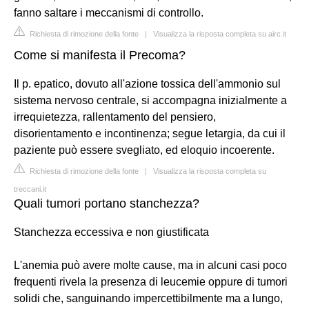
fanno saltare i meccanismi di controllo.
Richiesta di rimozione della fonte
|
Visualizza la risposta completa su airc.it
Come si manifesta il Precoma?
Il p. epatico, dovuto all'azione tossica dell'ammonio sul
sistema nervoso centrale, si accompagna inizialmente a
irrequietezza, rallentamento del pensiero,
disorientamento e incontinenza; segue letargia, da cui il
paziente può essere svegliato, ed eloquio incoerente.
Richiesta di rimozione della fonte
|
Visualizza la risposta completa su
treccani.it
Quali tumori portano stanchezza?
Stanchezza eccessiva e non giustificata
L'anemia può avere molte cause, ma in alcuni casi poco
frequenti rivela la presenza di leucemie oppure di tumori
solidi che, sanguinando impercettibilmente ma a lungo,