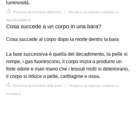
luminosità.
Richiesta di rimozione della fonte
|
Visualizza la risposta completa su
ilgiardinodeilibri.it
Cosa succede a un corpo in una bara?
Cosa succede al corpo dopo la morte dentro la bara
La fase successiva è quella del decadimento, la pelle si
rompe, i gas fuoriescono, il corpo inizia a produrre un
forte odore e man mano che i tessuti molli si deteriorano,
il corpo si riduce a pelle, cartilagine e ossa.
Richiesta di rimozione della fonte
|
Visualizza la risposta completa su
exequia.it