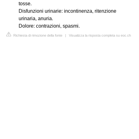
tosse.
Disfunzioni urinarie: incontinenza, ritenzione
urinaria, anuria.
Dolore: contrazioni, spasmi.
Richiesta di rimozione della fonte
|
Visualizza la risposta completa su eoc.ch