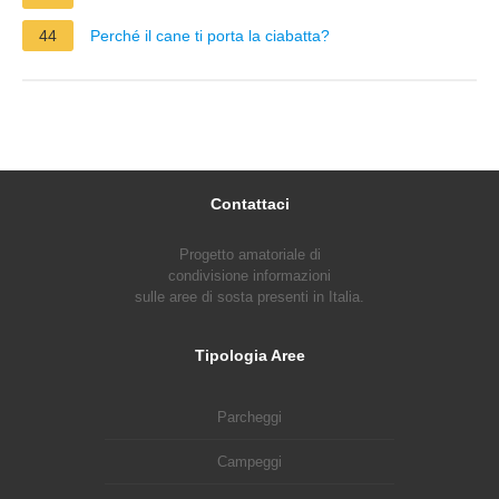
44
Perché il cane ti porta la ciabatta?
Contattaci
Progetto amatoriale di
condivisione informazioni
sulle aree di sosta presenti in Italia.
Tipologia Aree
Parcheggi
Campeggi