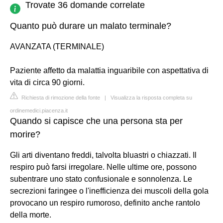
Trovate 36 domande correlate
Quanto può durare un malato terminale?
AVANZATA (TERMINALE)
Paziente affetto da malattia inguaribile con aspettativa di
vita di circa 90 giorni.
Richiesta di rimozione della fonte
|
Visualizza la risposta completa su
ordinemedici.piacenza.it
Quando si capisce che una persona sta per
morire?
Gli arti diventano freddi, talvolta bluastri o chiazzati. Il
respiro può farsi irregolare. Nelle ultime ore, possono
subentrare uno stato confusionale e sonnolenza. Le
secrezioni faringee o l'inefficienza dei muscoli della gola
provocano un respiro rumoroso, definito anche rantolo
della morte.