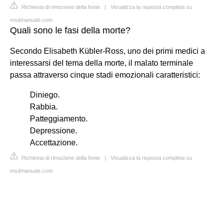
Richiesta di rimozione della fonte
|
Visualizza la risposta completa su
msdmanuals.com
Quali sono le fasi della morte?
Secondo Elisabeth Kübler-Ross, uno dei primi medici a
interessarsi del tema della morte, il malato terminale
passa attraverso cinque stadi emozionali caratteristici:
Diniego.
Rabbia.
Patteggiamento.
Depressione.
Accettazione.
Richiesta di rimozione della fonte
|
Visualizza la risposta completa su
msdmanuals.com