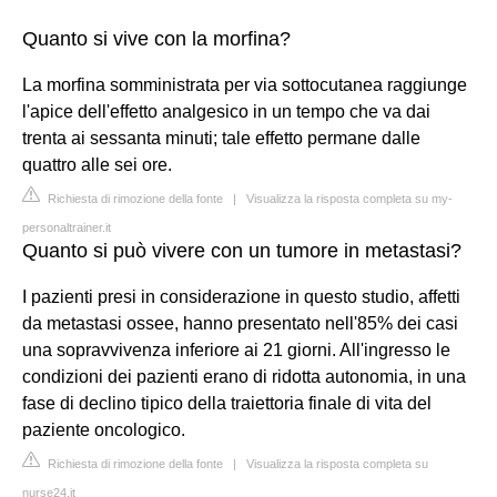
Quanto si vive con la morfina?
La morfina somministrata per via sottocutanea raggiunge
l'apice dell'effetto analgesico in un tempo che va dai
trenta ai sessanta minuti; tale effetto permane dalle
quattro alle sei ore.
Richiesta di rimozione della fonte
|
Visualizza la risposta completa su my-
personaltrainer.it
Quanto si può vivere con un tumore in metastasi?
I pazienti presi in considerazione in questo studio, affetti
da metastasi ossee, hanno presentato nell'85% dei casi
una sopravvivenza inferiore ai 21 giorni. All'ingresso le
condizioni dei pazienti erano di ridotta autonomia, in una
fase di declino tipico della traiettoria finale di vita del
paziente oncologico.
Richiesta di rimozione della fonte
|
Visualizza la risposta completa su
nurse24.it