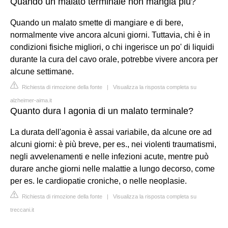
Quando un malato terminale non mangia più?
Quando un malato smette di mangiare e di bere,
normalmente vive ancora alcuni giorni. Tuttavia, chi è in
condizioni fisiche migliori, o chi ingerisce un po' di liquidi
durante la cura del cavo orale, potrebbe vivere ancora per
alcune settimane.
Richiesta di rimozione della fonte
|
Visualizza la risposta completa su
alzheimer-aima.it
Quanto dura l agonia di un malato terminale?
La durata dell'agonia è assai variabile, da alcune ore ad
alcuni giorni: è più breve, per es., nei violenti traumatismi,
negli avvelenamenti e nelle infezioni acute, mentre può
durare anche giorni nelle malattie a lungo decorso, come
per es. le cardiopatie croniche, o nelle neoplasie.
Richiesta di rimozione della fonte
|
Visualizza la risposta completa su
treccani.it