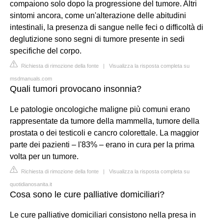
compaiono solo dopo la progressione del tumore. Altri
sintomi ancora, come un'alterazione delle abitudini
intestinali, la presenza di sangue nelle feci o difficoltà di
deglutizione sono segni di tumore presente in sedi
specifiche del corpo.
Richiesta di rimozione della fonte
|
Visualizza la risposta completa su
msdmanuals.com
Quali tumori provocano insonnia?
Le patologie oncologiche maligne più comuni erano
rappresentate da tumore della mammella, tumore della
prostata o dei testicoli e cancro colorettale. La maggior
parte dei pazienti – l'83% – erano in cura per la prima
volta per un tumore.
Richiesta di rimozione della fonte
|
Visualizza la risposta completa su
quotidianosanita.it
Cosa sono le cure palliative domiciliari?
Le cure palliative domiciliari consistono nella presa in