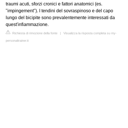
traumi acuti, sforzi cronici e fattori anatomici (es.
"impingement"). I tendini del sovraspinoso e del capo
lungo del bicipite sono prevalentemente interessati da
quest'infiammazione.
Richiesta di rimozione della fonte
|
Visualizza la risposta completa su my-
personaltrainer.it