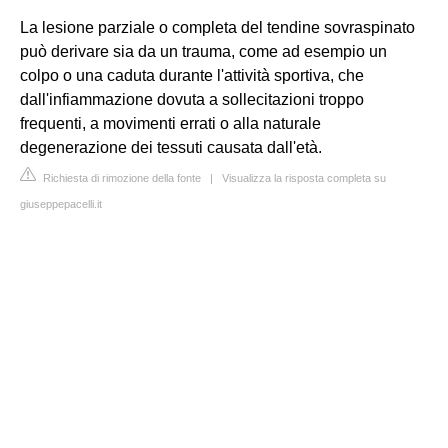
La lesione parziale o completa del tendine sovraspinato
può derivare sia da un trauma, come ad esempio un
colpo o una caduta durante l'attività sportiva, che
dall'infiammazione dovuta a sollecitazioni troppo
frequenti, a movimenti errati o alla naturale
degenerazione dei tessuti causata dall'età.
Richiesta di rimozione della fonte
|
Visualizza la risposta completa su
giuseppepacelli.it