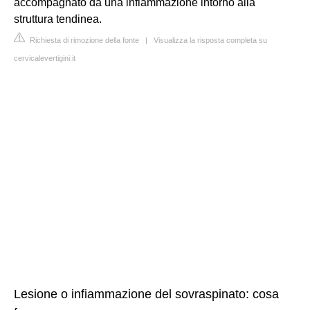
accompagnato da una infiammazione intorno alla
struttura tendinea.
Richiesta di rimozione della fonte
|
Visualizza la risposta completa su
cervicalevertigini.it
Lesione o infiammazione del sovraspinato: cosa