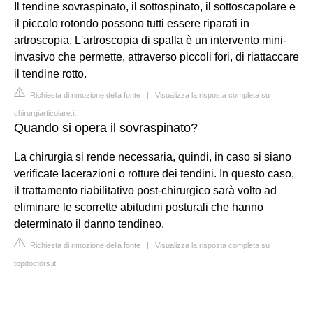
Il tendine sovraspinato, il sottospinato, il sottoscapolare e
il piccolo rotondo possono tutti essere riparati in
artroscopia. L'artroscopia di spalla è un intervento mini-
invasivo che permette, attraverso piccoli fori, di riattaccare
il tendine rotto.
Richiesta di rimozione della fonte
|
Visualizza la risposta completa su
chirurgiarticolare.it
Quando si opera il sovraspinato?
La chirurgia si rende necessaria, quindi, in caso si siano
verificate lacerazioni o rotture dei tendini. In questo caso,
il trattamento riabilitativo post-chirurgico sarà volto ad
eliminare le scorrette abitudini posturali che hanno
determinato il danno tendineo.
Richiesta di rimozione della fonte
|
Visualizza la risposta completa su
topdoctors.it