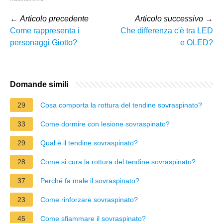
←
Articolo precedente
Articolo successivo
→
Come rappresenta i
Che differenza c'è tra LED
personaggi Giotto?
e OLED?
Domande simili
29
Cosa comporta la rottura del tendine sovraspinato?
33
Come dormire con lesione sovraspinato?
29
Qual è il tendine sovraspinato?
28
Come si cura la rottura del tendine sovraspinato?
37
Perché fa male il sovraspinato?
23
Come rinforzare sovraspinato?
45
Come sfiammare il sovraspinato?