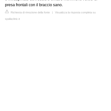
presa frontali con il braccio sano.
Richiesta di rimozione della fonte
|
Visualizza la risposta completa su
spallaclinic.it