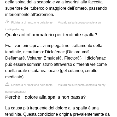
della spina della scapola e va a inserirsi alla faccetta
superiore del tubercolo maggiore dell'omero, passando
inferiormente all'acromion.
Richiesta di rimozione della fonte
|
Visualizza la risposta completa su
it.wikipedia.org
Quale antinfiammatorio per tendinite spalla?
Fra i vari principi attivi impiegati nel trattamento della
tendinite, ricordiamo: Diclofenac (Dicloreum®,
Deflamat®, Voltaren Emulgel®, Flector®): il diclofenac
può essere somministrato attraverso differenti vie come
quella orale e cutanea locale (gel cutaneo, cerotto
medicato).
Richiesta di rimozione della fonte
|
Visualizza la risposta completa su my-
personaltrainer.it
Perché il dolore alla spalla non passa?
La causa più frequente del dolore alla spalla è una
tendinite. Questa condizione origina prevalentemente da