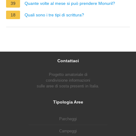
39
Quante volte al mese si può prendere Monuril?
18
Quali sono i tre tipi di scrittura?
Contattaci
Progetto amatoriale di
condivisione informazioni
sulle aree di sosta presenti in Italia.
Tipologia Aree
Parcheggi
Campeggi