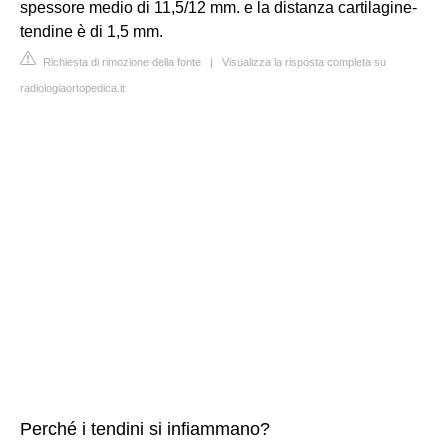
spessore medio di 11,5/12 mm. e la distanza cartilagine-
tendine è di 1,5 mm.
Richiesta di rimozione della fonte
|
Visualizza la risposta completa su
radiologiaortopedica.it
Perché i tendini si infiammano?