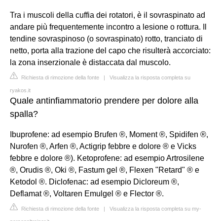
Tra i muscoli della cuffia dei rotatori, è il sovraspinato ad
andare più frequentemente incontro a lesione o rottura. Il
tendine sovraspinoso (o sovraspinato) rotto, tranciato di
netto, porta alla trazione del capo che risulterà accorciato:
la zona inserzionale è distaccata dal muscolo.
Richiesta di rimozione della fonte
|
Visualizza la risposta completa su
ryakos.it
Quale antinfiammatorio prendere per dolore alla
spalla?
Ibuprofene: ad esempio Brufen ®, Moment ®, Spidifen ®,
Nurofen ®, Arfen ®, Actigrip febbre e dolore ® e Vicks
febbre e dolore ®). Ketoprofene: ad esempio Artrosilene
®, Orudis ®, Oki ®, Fastum gel ®, Flexen "Retard" ® e
Ketodol ®. Diclofenac: ad esempio Dicloreum ®,
Deflamat ®, Voltaren Emulgel ® e Flector ®.
Richiesta di rimozione della fonte
|
Visualizza la risposta completa su my-