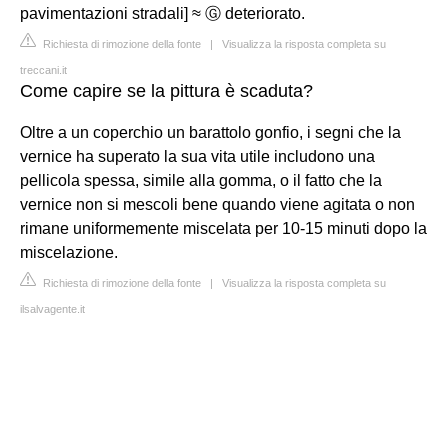
pavimentazioni stradali] ≈ Ⓖ deteriorato.
Richiesta di rimozione della fonte
|
Visualizza la risposta completa su
treccani.it
Come capire se la pittura è scaduta?
Oltre a un coperchio un barattolo gonfio, i segni che la
vernice ha superato la sua vita utile includono una
pellicola spessa, simile alla gomma, o il fatto che la
vernice non si mescoli bene quando viene agitata o non
rimane uniformemente miscelata per 10-15 minuti dopo la
miscelazione.
Richiesta di rimozione della fonte
|
Visualizza la risposta completa su
ilsalvagente.it