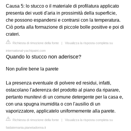
Causa 5: lo stucco o il materiale di profilatura applicato
presenta dei vuoti d'aria in prossimità della superficie,
che possono espandersi e contrarsi con la temperatura.
Ciò porta alla formazione di piccole bolle positive e poi di
crateri.
Richiesta di rimozione della fonte
|
Visualizza la risposta completa su
international-yachtpaint.com
Quando lo stucco non aderisce?
Non pulire bene la parete
La presenza eventuale di polvere ed residui, infatti,
ostacolano l'aderenza del prodotto al piano da riparare,
pertanto munitevi di un comune detergente per la casa e,
con una spugna inumidita o con l'ausilio di un
vaporizzatore, applicatelo uniformemente alla parete.
Richiesta di rimozione della fonte
|
Visualizza la risposta completa su
faidatemania.pianetadonna.it