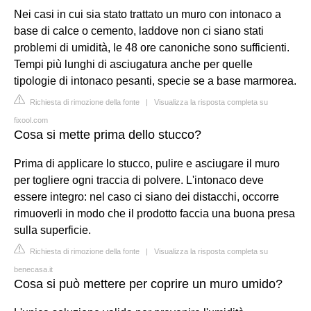
Nei casi in cui sia stato trattato un muro con intonaco a
base di calce o cemento, laddove non ci siano stati
problemi di umidità, le 48 ore canoniche sono sufficienti.
Tempi più lunghi di asciugatura anche per quelle
tipologie di intonaco pesanti, specie se a base marmorea.
Richiesta di rimozione della fonte
|
Visualizza la risposta completa su
fixool.com
Cosa si mette prima dello stucco?
Prima di applicare lo stucco, pulire e asciugare il muro
per togliere ogni traccia di polvere. L'intonaco deve
essere integro: nel caso ci siano dei distacchi, occorre
rimuoverli in modo che il prodotto faccia una buona presa
sulla superficie.
Richiesta di rimozione della fonte
|
Visualizza la risposta completa su
benecasa.it
Cosa si può mettere per coprire un muro umido?