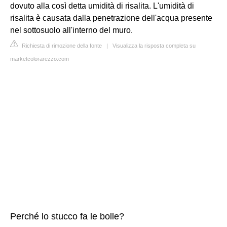
dovuto alla così detta umidità di risalita. L'umidità di
risalita è causata dalla penetrazione dell'acqua presente
nel sottosuolo all'interno del muro.
Richiesta di rimozione della fonte
|
Visualizza la risposta completa su
marketcolorarezzo.com
Perché lo stucco fa le bolle?