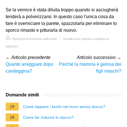
Se la vernice è stata diluita troppo quando si asciugherà
tenderà a polverizzarsi. In questo caso l'unica cosa da
fare è sverniciare la parete, spazzolarla per eliminare lo
sporco rimasto e pitturarla di nuovo.
Richiesta di rimozione della fonte
|
Visualizza la risposta completa su
pgcasa.it
←
Articolo precedente
Articolo successivo
→
Quanto arieggiare dopo
Perché la mamma è gelosa dei
candeggina?
figli maschi?
Domande simili
29
Come tappare i buchi nel muro senza stucco?
28
Come far indurire lo stucco?