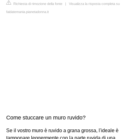
Richiesta di rimozione della fonte
|
Visualizza la risposta completa su
faidatemania.pianetadonna.it
Come stuccare un muro ruvido?
Se il vostro muro è ruvido a grana grossa, l'ideale è
tamponare leggermente con la parte ruvida di una