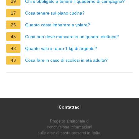
29
Chi è obbligato a tenere il quaderno di campagna?
17
Cosa tenere sul piano cucina?
26
Quanto costa imparare a volare?
45
Cosa non deve mancare in un quadro elettrico?
43
Quanto vale in euro 1 kg di argento?
43
Cosa fare in caso di scoliosi in età adulta?
Contattaci
Progetto amatoriale di
condivisione informazioni
sulle aree di sosta presenti in Italia.