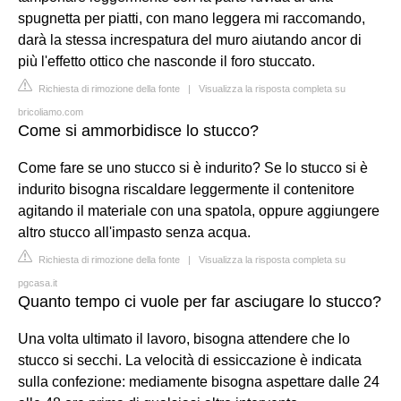
spugnetta per piatti, con mano leggera mi raccomando,
darà la stessa increspatura del muro aiutando ancor di
più l'effetto ottico che nasconde il foro stuccato.
Richiesta di rimozione della fonte
|
Visualizza la risposta completa su
bricoliamo.com
Come si ammorbidisce lo stucco?
Come fare se uno stucco si è indurito? Se lo stucco si è
indurito bisogna riscaldare leggermente il contenitore
agitando il materiale con una spatola, oppure aggiungere
altro stucco all'impasto senza acqua.
Richiesta di rimozione della fonte
|
Visualizza la risposta completa su
pgcasa.it
Quanto tempo ci vuole per far asciugare lo stucco?
Una volta ultimato il lavoro, bisogna attendere che lo
stucco si secchi. La velocità di essiccazione è indicata
sulla confezione: mediamente bisogna aspettare dalle 24