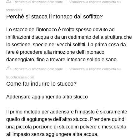
Richiesta di rimozione della fonte
|
Visualizza la risposta completa su
tecnored.it
Perché si stacca l'intonaco dal soffitto?
Lo stacco dell'intonaco è molto spesso dovuto ad
infiltrazioni d'acqua o da un cedimento della struttura che
lo sostiene, specie nei vecchi soffitti. La prima cosa da
fare è procedere alla rimozione dell'intonaco
danneggiato, fino a trovare intonaco solido e sano.
Richiesta di rimozione della fonte
|
Visualizza la risposta completa su
trucchidicasa.com
Come far indurire lo stucco?
Addensare aggiungendo altro stucco
Il primo metodo per addensare l'impasto è sicuramente
quello di aggiungere dell'altro stucco. Prendere quindi
una piccola porzione di stucco in polvere e mescolarlo
all'impasto senza aggiungere altra acqua.