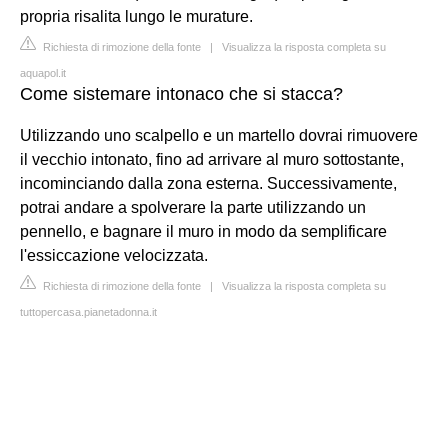
propria risalita lungo le murature.
Richiesta di rimozione della fonte
|
Visualizza la risposta completa su
aquapol.it
Come sistemare intonaco che si stacca?
Utilizzando uno scalpello e un martello dovrai rimuovere
il vecchio intonato, fino ad arrivare al muro sottostante,
incominciando dalla zona esterna. Successivamente,
potrai andare a spolverare la parte utilizzando un
pennello, e bagnare il muro in modo da semplificare
l'essiccazione velocizzata.
Richiesta di rimozione della fonte
|
Visualizza la risposta completa su
tuttopercasa.pianetadonna.it