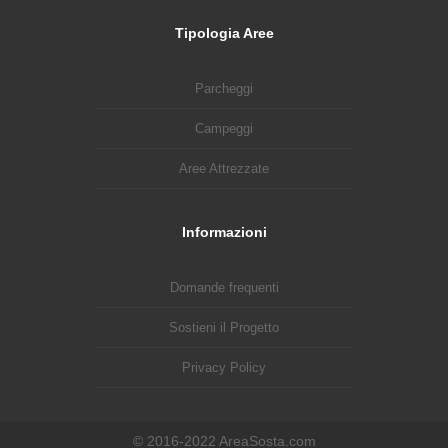
Tipologia Aree
Parcheggi
Campeggi
Aree Attrezzate
Informazioni
Domande frequenti
Sostieni il Progetto
Privacy Policy
© 2016-2022 AreaSosta.com