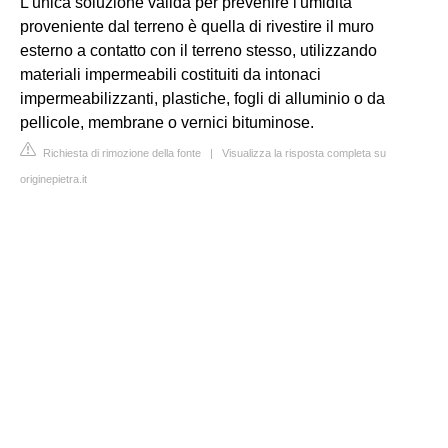
L'unica soluzione valida per prevenire l'umidità
proveniente dal terreno è quella di rivestire il muro
esterno a contatto con il terreno stesso, utilizzando
materiali impermeabili costituiti da intonaci
impermeabilizzanti, plastiche, fogli di alluminio o da
pellicole, membrane o vernici bituminose.
Richiesta di rimozione della fonte
|
Visualizza la risposta completa su
originepietra.it