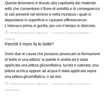
Questo fenomeno è dovuto alla capillarità dei materiali
edili che consentono il fluire di umidità e di conseguenza
di sali presenti nel terreno e nella muratura i quali si
depositano in superficie e causano efflorescenze.
L'intonaco prima si gonfia, poi con il tempo si sbriciola.
Richiesta di rimozione della fonte
|
Visualizza la risposta completa su
biodry.eu
Perché il muro fa le bolle?
Sono due le cause che possono provocare la formazione
di bolle in una pittura: la parete è umida ed è stata
applicata una pittura gliceroftalica, lucida o satinata; una
pittura acrilica oppure ad acqua è stata applicata sopra
una pittura gliceroftalica, o ad olio.
Richiesta di rimozione della fonte
|
Visualizza la risposta completa su
manomano.it