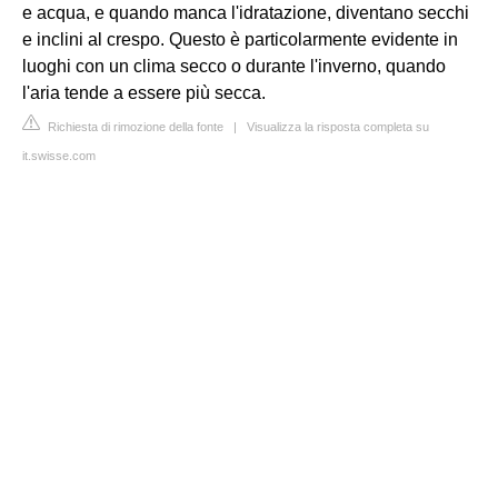
e acqua, e quando manca l'idratazione, diventano secchi
e inclini al crespo. Questo è particolarmente evidente in
luoghi con un clima secco o durante l'inverno, quando
l'aria tende a essere più secca.
Richiesta di rimozione della fonte
|
Visualizza la risposta completa su
it.swisse.com