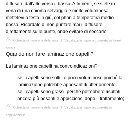
diffusore dall'alto verso il basso. Altrimenti, se siete in
vena di una chioma selvaggia e molto voluminosa,
mettetevi a testa in giù, col phon a temperatira medio-
bassa. Ricordate di non puntare mai il diffusore
direttamente sulle punte, onde evitare di seccarle!
Richiesta di rimozione della fonte
|
Visualizza la risposta completa su loreal-
paris.it
Quando non fare laminazione capelli?
La laminazione capelli ha controindicazioni?
se i capelli sono sottili o poco voluminosi, poiché la
laminazione potrebbe appesantirli ulteriormente;
se i capelli sono grassi, perché potrebbero risultati
ancora più pesanti e appiccicosi dopo il trattamento;
Richiesta di rimozione della fonte
|
Visualizza la risposta completa su
capellopoint.it