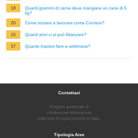
18
Quanti grammi di carne deve mangiare un cane di 5
kg?
20
Come iniziare a lavorare come Corriere?
15
Quanti anni ci si può fidanzare?
37
Quante trazioni fare a settimana?
Contattaci
Progetto amatoriale di
condivisione informazioni
sulle aree di sosta presenti in Italia.
Tipologia Aree