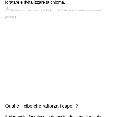
idratare e rivitalizzare la chioma.
Richiesta di rimozione della fonte
|
Visualizza la risposta completa su
garnier.it
Qual è il cibo che rafforza i capelli?
Il Magnesio: favorisce la ricrescita dei capelli e aiuta il