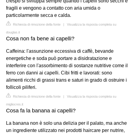
crespo si sviluppa sempre quando i capelli sono secchi e
fragili e vengono a contatto con aria umida o
particolarmente secca e calda.
Richiesta di rimozione della fonte
|
Visualizza la risposta completa su
douglas.it
Cosa non fa bene ai capelli?
Caffeina: l'assunzione eccessiva di caffè, bevande
energetiche e soda può portare a disidratazione e
interferire con l'assorbimento di sostanze nutritive come il
ferro con danni ai capelli. Cibi fritti e lavorati: sono
alimenti ricchi di grassi trans e saturi in grado di ostruire i
follicoli piliferi.
Richiesta di rimozione della fonte
|
Visualizza la risposta completa su
migliocres.it
Cosa fa la banana ai capelli?
La banana non è solo una delizia per il palato, ma anche
un ingrediente utilizzato nei prodotti haircare per nutrire,