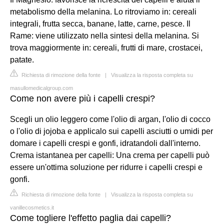
metabolismo della melanina. Lo ritroviamo in: cereali
integrali, frutta secca, banane, latte, carne, pesce. Il
Rame: viene utilizzato nella sintesi della melanina. Si
trova maggiormente in: cereali, frutti di mare, crostacei,
patate.
Richiesta di rimozione della fonte
|
Visualizza la risposta completa su
masullomedicalgroup.com
Come non avere più i capelli crespi?
Scegli un olio leggero come l'olio di argan, l'olio di cocco
o l'olio di jojoba e applicalo sui capelli asciutti o umidi per
domare i capelli crespi e gonfi, idratandoli dall'interno.
Crema istantanea per capelli: Una crema per capelli può
essere un'ottima soluzione per ridurre i capelli crespi e
gonfi.
Richiesta di rimozione della fonte
|
Visualizza la risposta completa su
vanillecosmetics.it
Come togliere l'effetto paglia dai capelli?