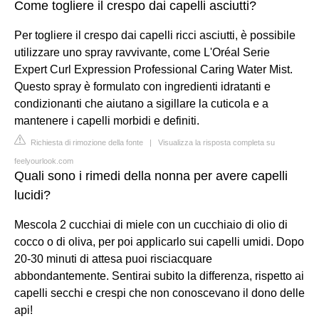
Come togliere il crespo dai capelli asciutti?
Per togliere il crespo dai capelli ricci asciutti, è possibile
utilizzare uno spray ravvivante, come L'Oréal Serie
Expert Curl Expression Professional Caring Water Mist.
Questo spray è formulato con ingredienti idratanti e
condizionanti che aiutano a sigillare la cuticola e a
mantenere i capelli morbidi e definiti.
Richiesta di rimozione della fonte
|
Visualizza la risposta completa su
feelyourlook.com
Quali sono i rimedi della nonna per avere capelli
lucidi?
Mescola 2 cucchiai di miele con un cucchiaio di olio di
cocco o di oliva, per poi applicarlo sui capelli umidi. Dopo
20-30 minuti di attesa puoi risciacquare
abbondantemente. Sentirai subito la differenza, rispetto ai
capelli secchi e crespi che non conoscevano il dono delle
api!