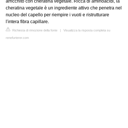
arricchito con cheratina vegetale. Ricca di aminoacidi, la
cheratina vegetale è un ingrediente attivo che penetra nel
nucleo del capello per riempire i vuoti e ristrutturare
l'intera fibra capillare.
Richiesta di rimozione della fonte
|
Visualizza la risposta completa su
renefurterer.com