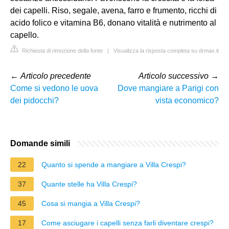
dei capelli. Riso, segale, avena, farro e frumento, ricchi di
acido folico e vitamina B6, donano vitalità e nutrimento al
capello.
Richiesta di rimozione della fonte
|
Visualizza la risposta completa su drmax.it
←
Articolo precedente
Articolo successivo
→
Come si vedono le uova
Dove mangiare a Parigi con
dei pidocchi?
vista economico?
Domande simili
22
Quanto si spende a mangiare a Villa Crespi?
37
Quante stelle ha Villa Crespi?
45
Cosa si mangia a Villa Crespi?
17
Come asciugare i capelli senza farli diventare crespi?