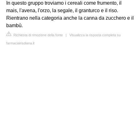
In questo gruppo troviamo i cereali come frumento, il
mais, l'avena, l'orzo, la segale, il granturco e il riso.
Rientrano nella categoria anche la canna da zucchero e il
bambù.
Richiesta di rimozione della fonte
|
Visualizza la risposta completa su
farmaciairisdiana.it