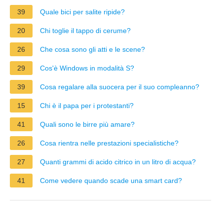
39
Quale bici per salite ripide?
20
Chi toglie il tappo di cerume?
26
Che cosa sono gli atti e le scene?
29
Cos'è Windows in modalità S?
39
Cosa regalare alla suocera per il suo compleanno?
15
Chi è il papa per i protestanti?
41
Quali sono le birre più amare?
26
Cosa rientra nelle prestazioni specialistiche?
27
Quanti grammi di acido citrico in un litro di acqua?
41
Come vedere quando scade una smart card?