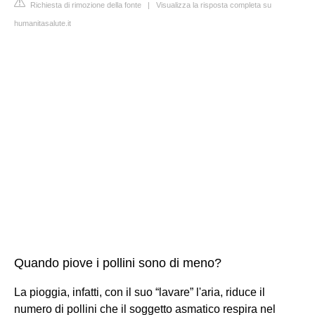
Richiesta di rimozione della fonte
|
Visualizza la risposta completa su
humanitasalute.it
Quando piove i pollini sono di meno?
La pioggia, infatti, con il suo “lavare” l'aria, riduce il
numero di pollini che il soggetto asmatico respira nel