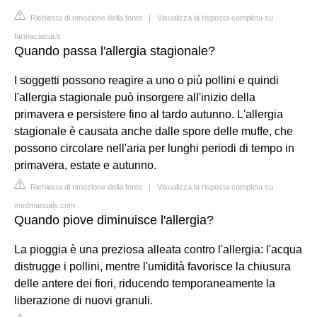
Richiesta di rimozione della fonte
|
Visualizza la risposta completa su
farmaciatua.it
Quando passa l'allergia stagionale?
I soggetti possono reagire a uno o più pollini e quindi
l'allergia stagionale può insorgere all'inizio della
primavera e persistere fino al tardo autunno. L'allergia
stagionale è causata anche dalle spore delle muffe, che
possono circolare nell'aria per lunghi periodi di tempo in
primavera, estate e autunno.
Richiesta di rimozione della fonte
|
Visualizza la risposta completa su
msdmanuals.com
Quando piove diminuisce l'allergia?
La pioggia è una preziosa alleata contro l'allergia: l'acqua
distrugge i pollini, mentre l'umidità favorisce la chiusura
delle antere dei fiori, riducendo temporaneamente la
liberazione di nuovi granuli.