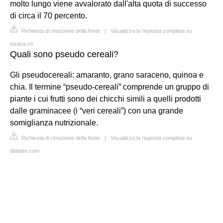
molto lungo viene avvalorato dall'alta quota di successo
di circa il 70 percento.
Richiesta di rimozione della fonte
|
Visualizza la risposta completa su
visana.ch
Quali sono pseudo cereali?
Gli pseudocereali: amaranto, grano saraceno, quinoa e
chia. Il termine “pseudo-cereali” comprende un gruppo di
piante i cui frutti sono dei chicchi simili a quelli prodotti
dalle graminacee (i “veri cereali”) con una grande
somiglianza nutrizionale.
Richiesta di rimozione della fonte
|
Visualizza la risposta completa su
diabete.com