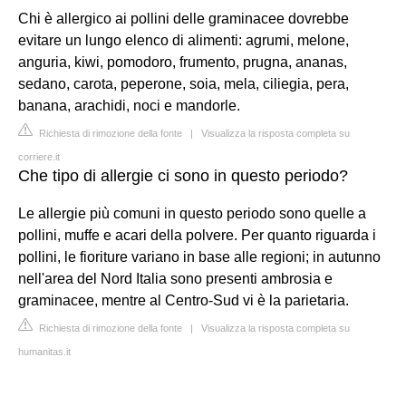
Chi è allergico ai pollini delle graminacee dovrebbe
evitare un lungo elenco di alimenti: agrumi, melone,
anguria, kiwi, pomodoro, frumento, prugna, ananas,
sedano, carota, peperone, soia, mela, ciliegia, pera,
banana, arachidi, noci e mandorle.
Richiesta di rimozione della fonte
|
Visualizza la risposta completa su
corriere.it
Che tipo di allergie ci sono in questo periodo?
Le allergie più comuni in questo periodo sono quelle a
pollini, muffe e acari della polvere. Per quanto riguarda i
pollini, le fioriture variano in base alle regioni; in autunno
nell'area del Nord Italia sono presenti ambrosia e
graminacee, mentre al Centro-Sud vi è la parietaria.
Richiesta di rimozione della fonte
|
Visualizza la risposta completa su
humanitas.it