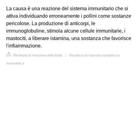
La causa è una reazione del sistema immunitario che si
attiva individuando erroneamente i pollini come sostanze
pericolose. La produzione di anticorpi, le
immunoglobuline, stimola alcune cellule immunitarie, i
mastociti, a liberare istamina, una sostanza che favorisce
l'infiammazione.
Richiesta di rimozione della fonte
|
Visualizza la risposta completa su
humanitas.it