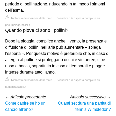
periodo di pollinazione, riducendo in tal modo i sintomi
dell'asma.
Richiesta di rimozione della fonte
|
Visualizza la risposta completa su
pneumologo-ballor.it
Quando piove ci sono i pollini?
Dopo la pioggia, complice anche il vento, la presenza e
diffusione di pollini nell'aria può aumentare – spiega
l'esperta –. Per questo motivo è preferibile che, in caso di
allergia al polline si proteggano occhi e vie aeree, cioè
naso e bocca, soprattutto in caso di temporali e piogge
intense durante tutto l'anno.
Richiesta di rimozione della fonte
|
Visualizza la risposta completa su
humanitasalute.it
←
Articolo precedente
Articolo successivo
→
Come capire se ho un
Quanti set dura una partita di
cancro all'ano?
tennis Wimbledon?