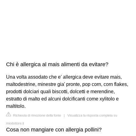
Chi è allergica al mais alimenti da evitare?
Una volta assodato che e' allergica deve evitare mais,
maltodestrine, minestre gia' pronte, pop corn, corn flakes,
prodotti dolciari quali biscotti, dolcetti e merendine,
estratto di malto ed alcuni dolcificanti come xylitolo e
maltitolo.
Richiesta di rimozione della fonte
|
Visualizza la risposta completa su
miodottore.it
Cosa non mangiare con allergia pollini?