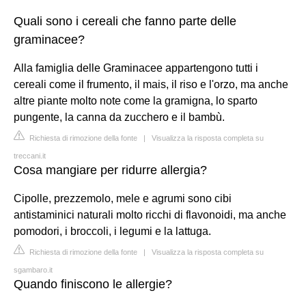
Quali sono i cereali che fanno parte delle
graminacee?
Alla famiglia delle Graminacee appartengono tutti i
cereali come il frumento, il mais, il riso e l'orzo, ma anche
altre piante molto note come la gramigna, lo sparto
pungente, la canna da zucchero e il bambù.
Richiesta di rimozione della fonte
|
Visualizza la risposta completa su
treccani.it
Cosa mangiare per ridurre allergia?
Cipolle, prezzemolo, mele e agrumi sono cibi
antistaminici naturali molto ricchi di flavonoidi, ma anche
pomodori, i broccoli, i legumi e la lattuga.
Richiesta di rimozione della fonte
|
Visualizza la risposta completa su
sgambaro.it
Quando finiscono le allergie?