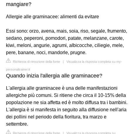
mangiare?
Allergie alle graminacee: alimenti da evitare
Essi sono: orzo, avena, mais, soia, riso, segale, frumento,
sedano, peperoni, pomodori, patate, melanzane, carote,
kiwi, meloni, angurie, agrumi, albicocche, ciliegie, mele,
pere, banane, noci, mandorle, prugne.
Richiesta di rimozione della fonte
|
Visualizza la risposta completa su my-
personaltrainer.it
Quando inizia l'allergia alle graminacee?
L'allergia alle graminacee è una delle manifestazioni
allergiche più comuni. Si ritiene che circa il 10-15% della
popolazione ne sia affetta ed è molto diffusa tra i bambini.
L'allergia è si manifesta in seguito alla diffusione nell'aria
dei pollini nel periodo della fioritura, tra marzo e
settembre.
Richiesta di rimozione della fonte
|
Visualizza la risposta completa su