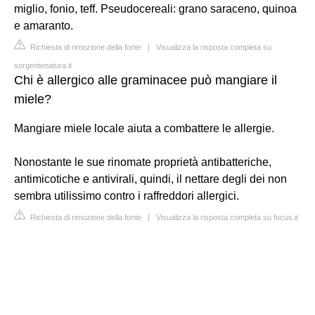
miglio, fonio, teff. Pseudocereali: grano saraceno, quinoa
e amaranto.
Richiesta di rimozione della fonte
|
Visualizza la risposta completa su
sorgentenatura.it
Chi è allergico alle graminacee può mangiare il
miele?
Mangiare miele locale aiuta a combattere le allergie.
Nonostante le sue rinomate proprietà antibatteriche,
antimicotiche e antivirali, quindi, il nettare degli dei non
sembra utilissimo contro i raffreddori allergici.
Richiesta di rimozione della fonte
|
Visualizza la risposta completa su focus.it