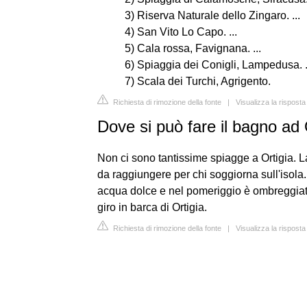
3) Riserva Naturale dello Zingaro. ...
4) San Vito Lo Capo. ...
5) Cala rossa, Favignana. ...
6) Spiaggia dei Conigli, Lampedusa. .
7) Scala dei Turchi, Agrigento.
Richiesta di rimozione della fonte
|
Visualizza la risposta
Dove si può fare il bagno ad 
Non ci sono tantissime spiagge a Ortigia. 
da raggiungere per chi soggiorna sull'isola
acqua dolce e nel pomeriggio è ombreggiata. 
giro in barca di Ortigia.
Richiesta di rimozione della fonte
|
Visualizza la risposta