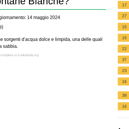
ontane Bianche?
17
27
giornamento: 14 maggio 2024
i
)
15
15
 sorgenti d'acqua dolce e limpida, una delle quali
la sabbia.
22
 completa su it.wikipedia.org
37
23
16
38
16