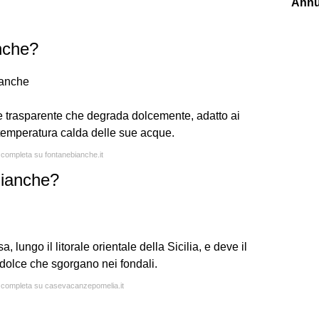
Annu
nche?
ianche
 trasparente che degrada dolcemente, adatto ai
 temperatura calda delle sue acque.
a completa su fontanebianche.it
Bianche?
 lungo il litorale orientale della Sicilia, e deve il
dolce che sgorgano nei fondali.
ta completa su casevacanzepomelia.it