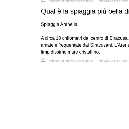
Richiesta di rimozione della fonte
|
Visualizza la rispos
Qual è la spiaggia più bella 
Spiaggia Arenella
A circa 10 chilometri dal centro di Siracusa
amate e frequentate dai Siracusani. L'Arene
limpidissimo mare cristallino.
Richiesta di rimozione della fonte
|
Visualizza la rispos