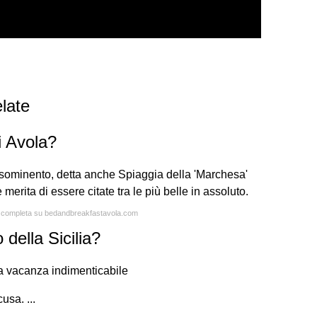
late
i Avola?
lsominento, detta anche Spiaggia della 'Marchesa'
erita di essere citate tra le più belle in assoluto.
ta completa su bedandbreakfastavola.com
 della Sicilia?
na vacanza indimenticabile
usa. ...
...