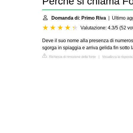
Perché si chiama F
Domanda di: Primo Riva
| Ultimo ag
Valutazione: 4.3/5
(
52 vot
Deve il suo nome alla presenza di numerose
sgorga in spiaggia e arriva gelida fin sotto 
Richiesta di rimozione della fonte
|
Visualizza la risposta