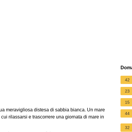
Doma
42
23
15
 sua meravigliosa distesa di sabbia bianca. Un mare
44
n cui rilassarsi e trascorrere una giornata di mare in
32