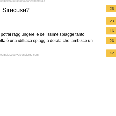
ta completa su casevacanzepomelia.it
di Siracusa?
25
23
16
, potrai raggiungere le bellissime spiagge tanto
lla è una idilliaca spiaggia dorata che lambisce un
26
42
ta completa su voiconcierge.com