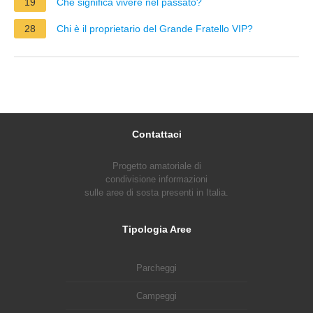
19
Che significa vivere nel passato?
28
Chi è il proprietario del Grande Fratello VIP?
Contattaci
Progetto amatoriale di
condivisione informazioni
sulle aree di sosta presenti in Italia.
Tipologia Aree
Parcheggi
Campeggi