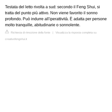
Testata del letto rivolta a sud: secondo il Feng Shui, si
tratta del punto più attivo. Non viene favorito il sonno
profondo. Può indurre all'iperattività. È adatta per persone
molto tranquille, abitudinarie o sonnolente.
Richiesta di rimozione della fonte
|
Visualizza la risposta completa su
creativefengshui.it