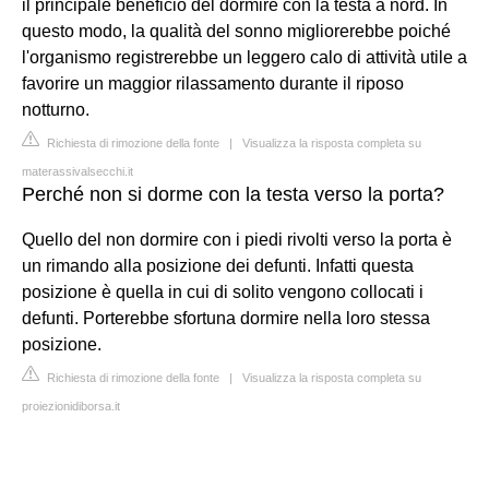
il principale beneficio del dormire con la testa a nord. In
questo modo, la qualità del sonno migliorerebbe poiché
l'organismo registrerebbe un leggero calo di attività utile a
favorire un maggior rilassamento durante il riposo
notturno.
Richiesta di rimozione della fonte
|
Visualizza la risposta completa su
materassivalsecchi.it
Perché non si dorme con la testa verso la porta?
Quello del non dormire con i piedi rivolti verso la porta è
un rimando alla posizione dei defunti. Infatti questa
posizione è quella in cui di solito vengono collocati i
defunti. Porterebbe sfortuna dormire nella loro stessa
posizione.
Richiesta di rimozione della fonte
|
Visualizza la risposta completa su
proiezionidiborsa.it