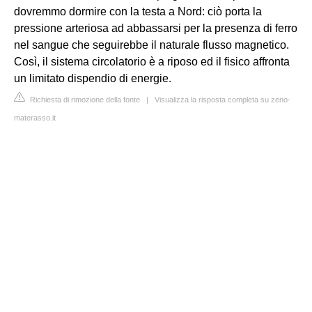
dovremmo dormire con la testa a Nord: ciò porta la
pressione arteriosa ad abbassarsi per la presenza di ferro
nel sangue che seguirebbe il naturale flusso magnetico.
Così, il sistema circolatorio è a riposo ed il fisico affronta
un limitato dispendio di energie.
Richiesta di rimozione della fonte
|
Visualizza la risposta completa su zeno-
materasso.it