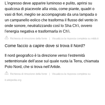
L'ingresso deve apparire luminoso e pulito, aprirsi su
qualcosa di piacevole alla vista, come piante, quadri o
vasi di fiori, meglio se accompagnato da una lampada o
un campanello eolico che trasforma il flusso del vento in
onde sonore, neutralizzando così lo Sha Ch'i, ovvero
l'energia negativa e trasformarla in Ch'i.
Richiesta di rimozione della fonte
|
Visualizza la risposta completa su mibb.it
Come faccio a capire dove si trova il Nord?
Il nord geografico è la direzione verso l'estremità
settentrionale dell'asse sul quale ruota la Terra, chiamata
Polo Nord, che si trova nell'Artide.
Richiesta di rimozione della fonte
|
Visualizza la risposta completa su
it.wikipedia.org