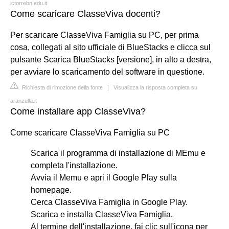
ictorrebn.edu.it
Come scaricare ClasseViva docenti?
Per scaricare ClasseViva Famiglia su PC, per prima
cosa, collegati al sito ufficiale di BlueStacks e clicca sul
pulsante Scarica BlueStacks [versione], in alto a destra,
per avviare lo scaricamento del software in questione.
Richiesta di rimozione della fonte
|
Visualizza la risposta completa su
aranzulla.it
Come installare app ClasseViva?
Come scaricare ClasseViva Famiglia su PC
Scarica il programma di installazione di MEmu e
completa l'installazione.
Avvia il Memu e apri il Google Play sulla
homepage.
Cerca ClasseViva Famiglia in Google Play.
Scarica e installa ClasseViva Famiglia.
Al termine dell'installazione, fai clic sull'icona per