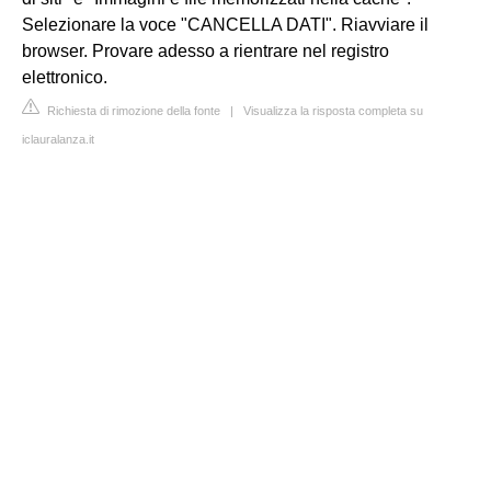
Selezionare la voce "CANCELLA DATI". Riavviare il
browser. Provare adesso a rientrare nel registro
elettronico.
Richiesta di rimozione della fonte
|
Visualizza la risposta completa su
iclauralanza.it