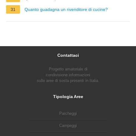
31
Quanto guadagna un rivenditore di cucine?
Contattaci
Progetto amatoriale di
condivisione informazioni
sulle aree di sosta presenti in Italia.
Tipologia Aree
Parcheggi
Campeggi