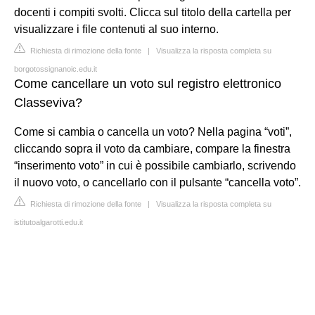
docenti i compiti svolti. Clicca sul titolo della cartella per
visualizzare i file contenuti al suo interno.
Richiesta di rimozione della fonte
|
Visualizza la risposta completa su
borgotossignanoic.edu.it
Come cancellare un voto sul registro elettronico
Classeviva?
Come si cambia o cancella un voto? Nella pagina “voti”,
cliccando sopra il voto da cambiare, compare la finestra
“inserimento voto” in cui è possibile cambiarlo, scrivendo
il nuovo voto, o cancellarlo con il pulsante “cancella voto”.
Richiesta di rimozione della fonte
|
Visualizza la risposta completa su
istitutoalgarotti.edu.it