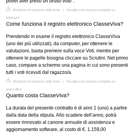
potrei aver preso un brutto voto".
Richiesta di rimozione della fonte
|
Visualizza la risposta completa su
wikihow.it
Come funziona il registro elettronico ClasseViva?
Prendendo in esame il registro elettronico ClasseViva
(uno dei più utilizzati), da computer, per ottenere le
valutazioni, basta premere sulla voce Voti, mentre per
ottenere le pagelle bisogna cliccare su Scrutini. Nel primo
caso, compare a schermo una pagina in cui sono presenti
tutti i voti ricevuti dal ragazzo/a.
Richiesta di rimozione della fonte
|
Visualizza la risposta completa su
aranzulla.it
Quanto costa ClasseViva?
La durata del presente contratto è di anni 1 (uno) a partire
dalla data della stipula. Allo scadere dell'anno, potrà
essere rinnovato al canone annuale di assistenza e
aggiornamento software, al costo di €. 1.159,00