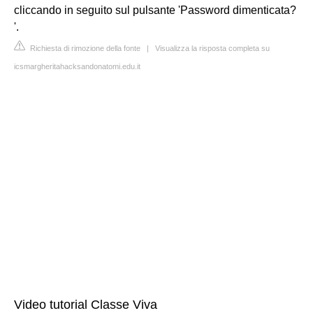
cliccando in seguito sul pulsante 'Password dimenticata?
'.
Richiesta di rimozione della fonte
|
Visualizza la risposta completa su
icsmargheritahacksandonatomi.edu.it
Video tutorial Classe Viva