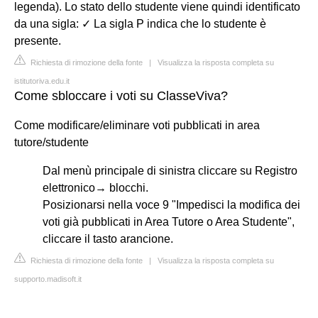
legenda). Lo stato dello studente viene quindi identificato
da una sigla: ✓ La sigla P indica che lo studente è
presente.
Richiesta di rimozione della fonte
|
Visualizza la risposta completa su
istitutoriva.edu.it
Come sbloccare i voti su ClasseViva?
Come modificare/eliminare voti pubblicati in area
tutore/studente
Dal menù principale di sinistra cliccare su Registro
elettronico→ blocchi.
Posizionarsi nella voce 9 "Impedisci la modifica dei
voti già pubblicati in Area Tutore o Area Studente",
cliccare il tasto arancione.
Richiesta di rimozione della fonte
|
Visualizza la risposta completa su
supporto.madisoft.it