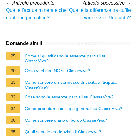
←
Articolo precedente
Articolo successivo
→
Qual è l'acqua minerale che
Qual è la differenza tra cuffie
contiene più calcio?
wireless e Bluetooth?
Domande simili
25
Come si giustificano le assenze parziali su
ClasseViva?
30
Cosa vuol dire NC su Classeviva?
23
Come scrivere un permesso di uscita anticipata
ClasseViva?
32
Cosa sono le assenze parziali su ClasseViva?
34
Come prenotare i colloqui generali su ClasseViva?
30
Come scrivere diario di bordo ClasseViva?
35
Quali sono le credenziali di Classeviva?