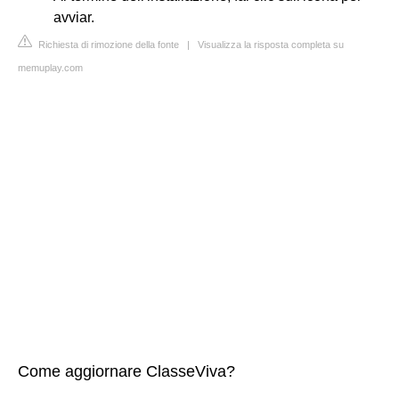
avviar.
Richiesta di rimozione della fonte
|
Visualizza la risposta completa su
memuplay.com
Come aggiornare ClasseViva?