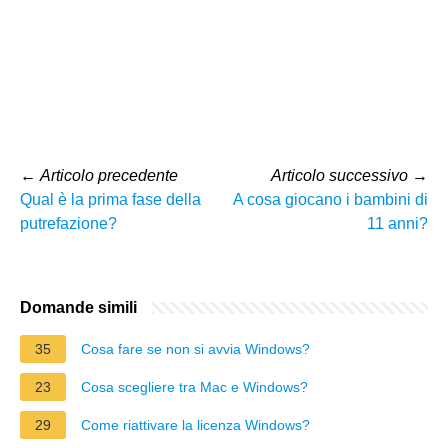
←
Articolo precedente
Articolo successivo
→
Qual è la prima fase della
A cosa giocano i bambini di
putrefazione?
11 anni?
Domande simili
35
Cosa fare se non si avvia Windows?
23
Cosa scegliere tra Mac e Windows?
29
Come riattivare la licenza Windows?