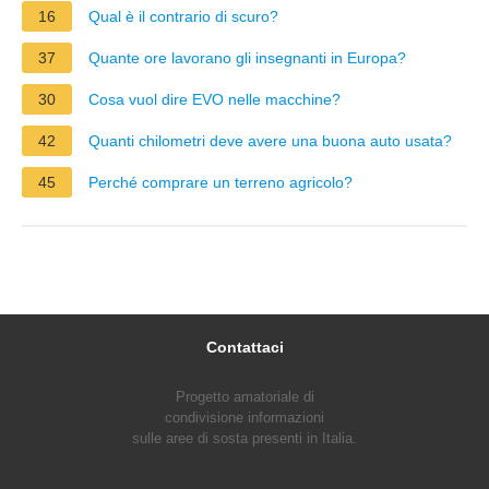
16
Qual è il contrario di scuro?
37
Quante ore lavorano gli insegnanti in Europa?
30
Cosa vuol dire EVO nelle macchine?
42
Quanti chilometri deve avere una buona auto usata?
45
Perché comprare un terreno agricolo?
Contattaci
Progetto amatoriale di
condivisione informazioni
sulle aree di sosta presenti in Italia.