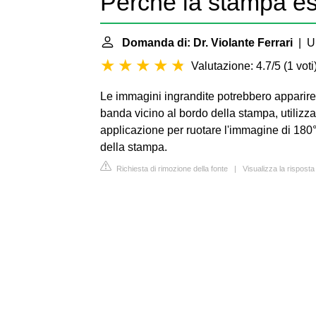
Perché la stampa es
Domanda di: Dr. Violante Ferrari
| Ul
Valutazione: 4.7/5
(
1 voti
Le immagini ingrandite potrebbero apparire i
banda vicino al bordo della stampa, utilizzar
applicazione per ruotare l'immagine di 180°.
della stampa.
Richiesta di rimozione della fonte
|
Visualizza la rispos