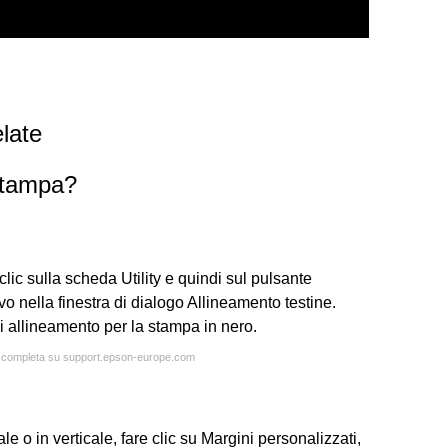
late
 stampa?
lic sulla scheda Utility e quindi sul pulsante
o nella finestra di dialogo Allineamento testine.
i allineamento per la stampa in nero.
ta completa su support.epson-europe.com
le o in verticale, fare clic su Margini personalizzati,