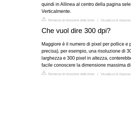
quindi in Allinea al centro della pagina sel
Verticalmente.
Richiesta di rimozione della fonte
|
Visualizza la rispost
Che vuol dire 300 dpi?
Maggiore è il numero di pixel per pollice e 
precisa), per esempio, una risoluzione di 3
larghezza e 300 pixel in altezza, conterebb
facile conoscere la dimensione massima di 
Richiesta di rimozione della fonte
|
Visualizza la rispost