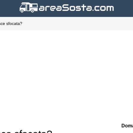
sce sfocata?
Doma