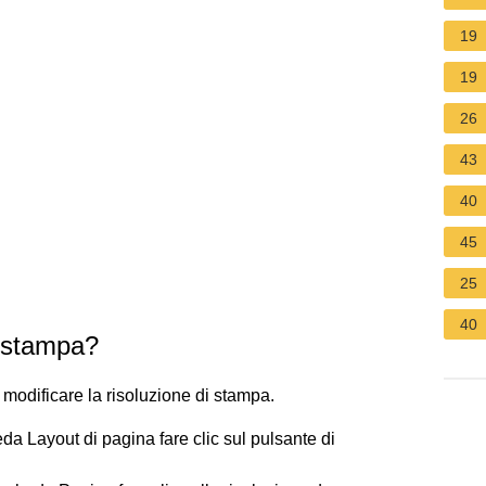
19
19
26
43
40
45
25
40
i stampa?
le modificare la risoluzione di stampa.
a Layout di pagina fare clic sul pulsante di