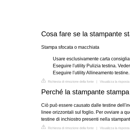
Cosa fare se la stampante s
Stampa sfocata o macchiata
Usare esclusivamente carta consiglia
Eseguire l'utility Pulizia testina. Vede
Eseguire l'utility Allineamento testin
Richiesta di rimozione della fonte
|
Visualizza la rispos
Perché la stampante stampa m
Ciò può essere causato dalle testine dell'i
linee orizzontali sul foglio. Per ovviare a q
testine di inchiostro presenti nella stampan
Richiesta di rimozione della fonte
|
Visualizza la rispost