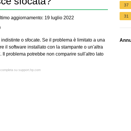
ce sfocata?
37
31
timo aggiornamento: 19 luglio 2022
)
ndistinte o sfocate. Se il problema è limitato a una
Annu
e il software installato con la stampante o un'altra
 Il problema potrebbe non comparire sull'altro lato
ta completa su support.hp.com