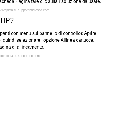
scheda Pagina fare clic sulla risoluzione da usare.
a completa su support.microsoft.com
e HP?
anti con menu sul pannello di controllo): Aprire il
quindi selezionare l'opzione Allinea cartucce,
agina di allineamento.
ta completa su support.hp.com