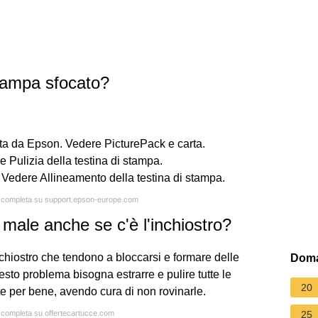
tampa sfocato?
ta da Epson. Vedere PicturePack e carta.
re Pulizia della testina di stampa.
e. Vedere Allineamento della testina di stampa.
ta completa su support.epson-europe.com
ale anche se c'è l'inchiostro?
nchiostro che tendono a bloccarsi e formare delle
Doma
uesto problema bisogna estrarre e pulire tutte le
20
te per bene, avendo cura di non rovinarle.
a completa su offertecartucce.com
25