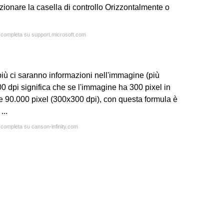
ezionare la casella di controllo Orizzontalmente o
a completa su support.microsoft.com
più ci saranno informazioni nell'immagine (più
00 dpi significa che se l'immagine ha 300 pixel in
e 90.000 pixel (300x300 dpi), con questa formula è
...
a completa su canson-infinity.com