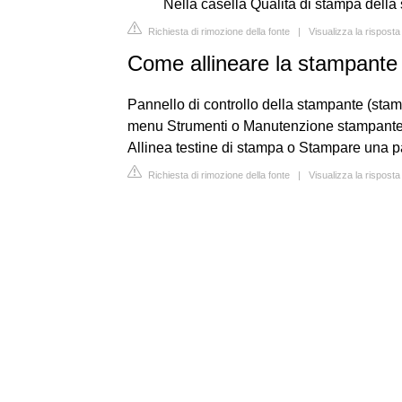
Nella casella Qualità di stampa della 
Richiesta di rimozione della fonte
|
Visualizza la rispost
Come allineare la stampant
Pannello di controllo della stampante (stamp
menu Strumenti o Manutenzione stampante, 
Allinea testine di stampa o Stampare una p
Richiesta di rimozione della fonte
|
Visualizza la rispos